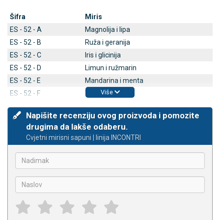
Šifra
Miris
ES - 52 - A
Magnolija i lipa
ES - 52 - B
Ruža i geranija
ES - 52 - C
Iris i glicinija
ES - 52 - D
Limun i ružmarin
ES - 52 - E
Mandarina i menta
Više
ES - 52 - F
Narcis i nar
Napišite recenziju ovog proizvoda i pomozite
drugima da lakše odaberu.
Cvjetni mirisni sapuni | linija INCONTRI