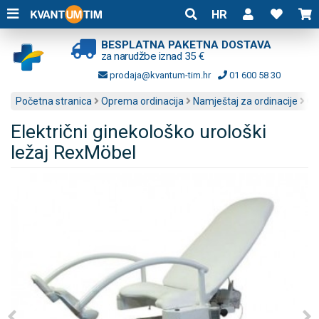
HR
BESPLATNA PAKETNA DOSTAVA
za narudžbe iznad 35 €
prodaja@kvantum-tim.hr
01 600 58 30
Početna stranica
Oprema ordinacija
Namještaj za ordinacije
Gi
Električni ginekološko urološki
ležaj RexMöbel