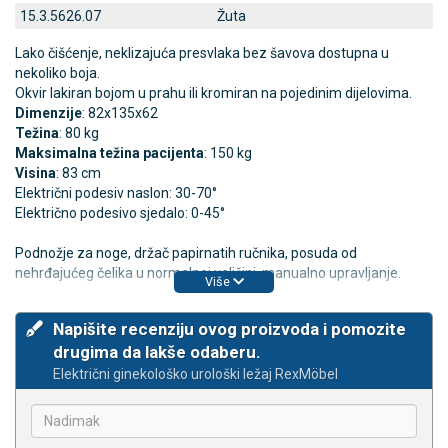
15.3.5626.07
Žuta
Lako čišćenje, neklizajuća presvlaka bez šavova dostupna u
nekoliko boja.
Okvir lakiran bojom u prahu ili kromiran na pojedinim dijelovima.
Dimenzije
: 82x135x62
Težina
: 80 kg
Maksimalna težina pacijenta
: 150 kg
Visina
: 83 cm
Električni podesiv naslon: 30-70°
Električno podesivo sjedalo: 0-45°
Podnožje za noge, držač papirnatih ručnika, posuda od
nehrđajućeg čelika u normalnoj veličini, manualno upravljanje.
Više
Napišite recenziju ovog proizvoda i pomozite
drugima da lakše odaberu.
Električni ginekološko urološki ležaj RexMöbel