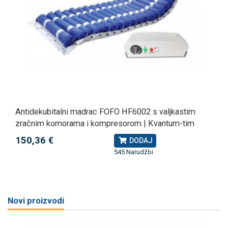
Antidekubitalni madrac FOFO HF6002 s valjkastim
zračnim komorama i kompresorom | Kvantum-tim
150,36 €
DODAJ
545 Narudžbi
Novi proizvodi