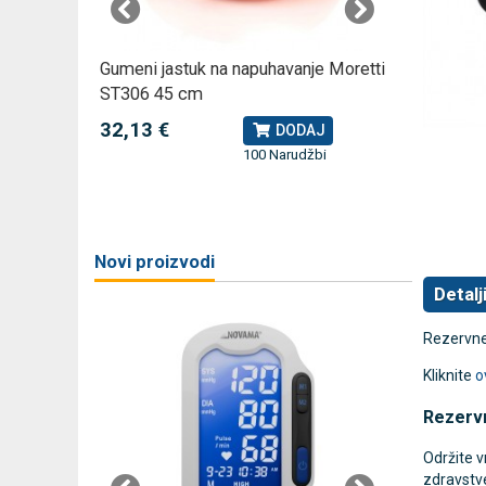
omjer za
Gumeni jastuk na napuhavanje Moretti
Rossmax
ST306 45 cm
kompreso
32,13 €
79,49 
J
DODAJ
100 Narudžbi
žbi
a
Novi proizvodi
Detalj
Rezervne 
Kliknite
o
Rezerv
Održite v
zdravstve