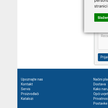
persona
stranici
Slaže
Prija
Upoznajte nas
Načini pl
Kontakt
Dostava
Servis
Kako naru
Proizvođači
Opći uvje
Katalozi
Privatnos
Postavke 