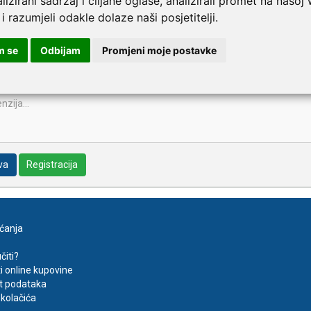
lizirani sadržaj i ciljane oglase, analizirali promet na našoj
 i razumjeli odakle dolaze naši posjetitelji.
m se
Odbijam
Promjeni moje postavke
va
Registracija
aćanja
čiti?
ti online kupovine
t podataka
kolačića