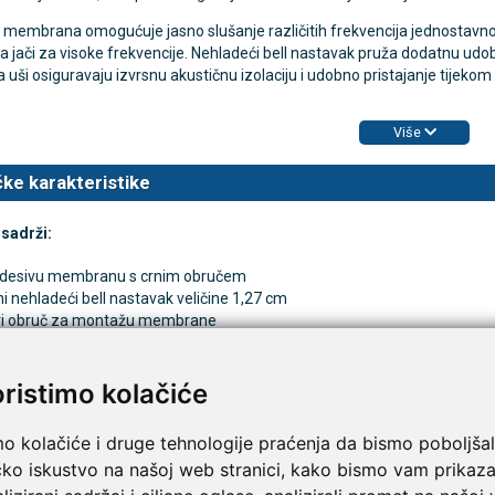
membrana omogućuje jasno slušanje različitih frekvencija jednostavnom
 a jači za visoke frekvencije. Nehladeći bell nastavak pruža dodatnu ud
 uši osiguravaju izvrsnu akustičnu izolaciju i udobno pristajanje tijeko
TAMMY Pilla Line 7 × 1 –
VITAMMY Pilla 7 × 4 – t
Novo
tija za tablete
kutija za tablete
Više
10,74 €
DODAJ
DODAJ
1 Narudžba
1 Narudžba
ke karakteristike
sadrži:
desivu membranu s crnim obručem
ni nehladeći bell nastavak veličine 1,27 cm
vi obruč za montažu membrane
a mekana Snap-tight umetka za uši
ni Littmann dijelovi osiguravaju dugotrajnost, preciznost i pouzdan
oristimo kolačiće
pišite recenziju ovog proizvoda i pomozite drugima da la
mo kolačiće i druge tehnologije praćenja da bismo poboljšal
plet rezervnih dijelova za Littmann Classic II; membrana s okvirom i rubni
čko iskustvo na našoj web stranici, kako bismo vam prikaza