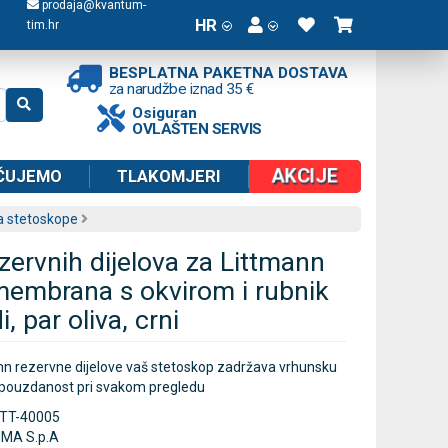
prodaja@kvantum-
HR
tim.hr
BESPLATNA PAKETNA DOSTAVA
za narudžbe iznad 35 €
Osiguran
OVLAŠTEN SERVIS
AKCIJE
ČUJEMO
TLAKOMJERI
za stetoskope
zervnih dijelova za Littmann
 membrana s okvirom i rubnik
i, par oliva, crni
nn rezervne dijelove vaš stetoskop zadržava vrhunsku
i pouzdanost pri svakom pregledu
ITT-40005
IMA S.p.A