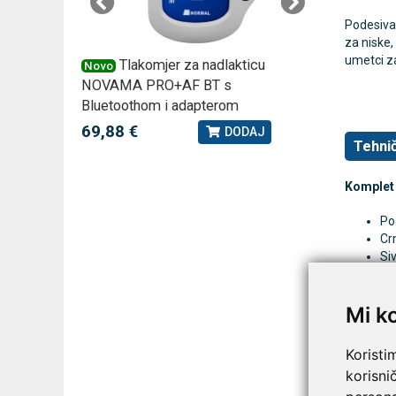
Podesiva 
za niske,
umetci za
 –
Tlakomjer za nadlakticu
VI
Novo
Novo
NOVAMA PRO+AF BT s
tjedna ku
Bluetoothom i adapterom
2,75 €
J
69,88 €
DODAJ
Tehnič
Komplet 
Po
Cr
Si
Dv
Original
Mi k
Na
Koristi
Kom
korisni