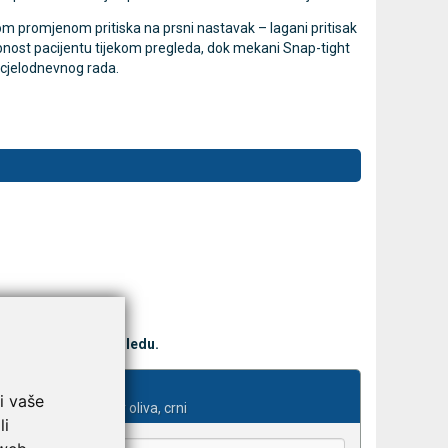
 promjenom pritiska na prsni nastavak – lagani pritisak
obnost pacijentu tijekom pregleda, dok mekani Snap-tight
m cjelodnevnog rada.
jedna
LEPU Armfit+ BP2 tlakomjer
MESI
Novo
Novo
za nadlakticu s EKG-om
prijenosna 
sustav
107,50 €
DODAJ
Cijena na upit
013637453
ost pri svakom pregledu.
kše odaberu.
i vaše
k koji ne hladi, par oliva, crni
li