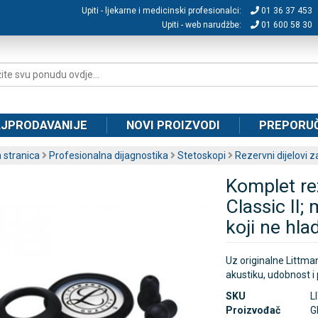
Upiti - ljekarne i medicinski profesionalci:
01 36 37 453
Upiti - web narudžbe:
01 600 58 30
JPRODAVANIJE
NOVI PROIZVODI
PREPORU
 stranica
Profesionalna dijagnostika
Stetoskopi
Rezervni dijelovi 
Komplet re
Classic II;
koji ne hlad
Uz originalne Littma
akustiku, udobnost 
SKU
L
Proizvođač
G