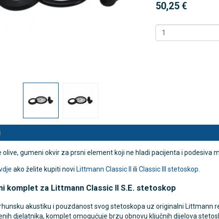
50,25 €
 NB500 profesionalni
Antidekubitalni madrac FOFO
rski inhalator
HF6002 s valjkastim zračnim
komorama i kompresorom |
€
DODAJ
Kvantum-tim
494 Narudžbe
150,36 €
15 Recenzija
DODAJ
546 Narudžbi
i
olive, gumeni okvir za prsni element koji ne hladi pacijenta i podesiva 
vdje
ako želite kupiti novi
Littmann Classic II
ili
Classic III stetoskop
.
ni komplet za
Littmann
Classic II S.E. stetoskop
rhunsku akustiku i pouzdanost svog stetoskopa uz originalni Littmann r
nih djelatnika, komplet omogućuje brzu obnovu ključnih dijelova stetosk