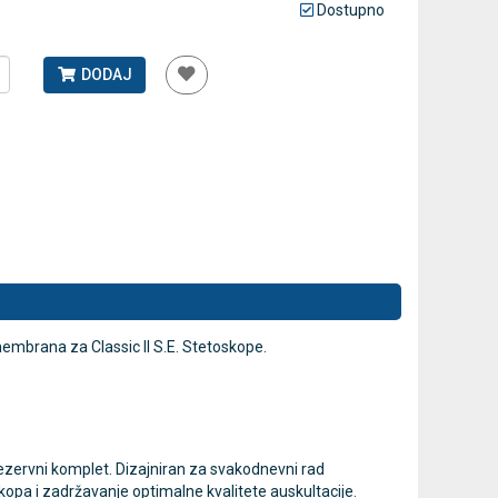
Dostupno
Antidekubitalni madrac FOFO
Rossmax GB
DODAJ
HF6001 s kompresorom | Kvantum-
tlakomjer 
tim
41,00 €
75,60 €
DODAJ
770 Narudžbi
2 Recenzije
membrana za Classic II S.E. Stetoskope.
ezervni komplet. Dizajniran za svakodnevni rad
opa i zadržavanje optimalne kvalitete auskultacije.