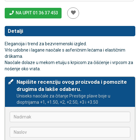
NA UPIT 01 36 37 453
Detalji
Elegancija i trend za bezvremenski izgled.
Vrlo udobne i lagane naočale s asferičnim lećama i elastičnim
drškama.
Naočale dolaze u mekom etuiju s krpicom za čišćenje i vrpcom za
nošenje oko vrata.
Napišite recenziju ovog proizvoda i pomozite
drugima da lakše odaberu.
Uniseks naočale za čitanje Prestige plave boje u
dioptrijama +1, +1.50, +2, +2.50, +3 i +3.50