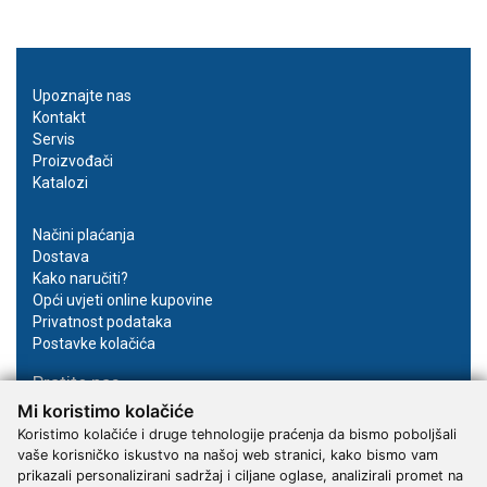
Upoznajte nas
Kontakt
Servis
Proizvođači
Katalozi
Načini plaćanja
Dostava
Kako naručiti?
Opći uvjeti online kupovine
Privatnost podataka
Postavke kolačića
Pratite nas
Mi koristimo kolačiće
Facebook
Koristimo kolačiće i druge tehnologije praćenja da bismo poboljšali
Instagram
vaše korisničko iskustvo na našoj web stranici, kako bismo vam
Youtube
prikazali personalizirani sadržaj i ciljane oglase, analizirali promet na