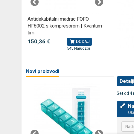
rski
Antidekubitalni madrac FOFO
Rossmax
HF6002 s kompresorom | Kvantum-
kompreso
tim
79,49 
J
150,36 €
DODAJ
545 Narudžbi
žbi
a
Novi proizvodi
Detalj
Set od 4 
Na
Okr