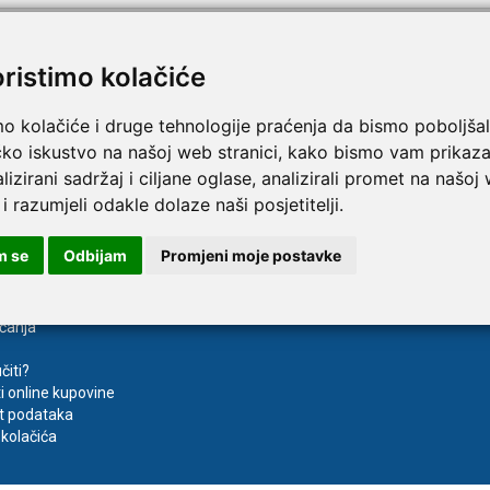
oristimo kolačiće
TAMMY Pilla 7 × 4 – tjedna
LEPU Armfit+ BP2 tlako
Novo
 tablete
za nadlakticu s EKG-om
mo kolačiće i druge tehnologije praćenja da bismo poboljšal
€
107,50 €
DODAJ
DODAJ
čko iskustvo na našoj web stranici, kako bismo vam prikaza
1 Narudžba
lizirani sadržaj i ciljane oglase, analizirali promet na našoj
 i razumjeli odakle dolaze naši posjetitelji.
va
Registracija
m se
Odbijam
Promjeni moje postavke
aćanja
čiti?
ti online kupovine
t podataka
kolačića