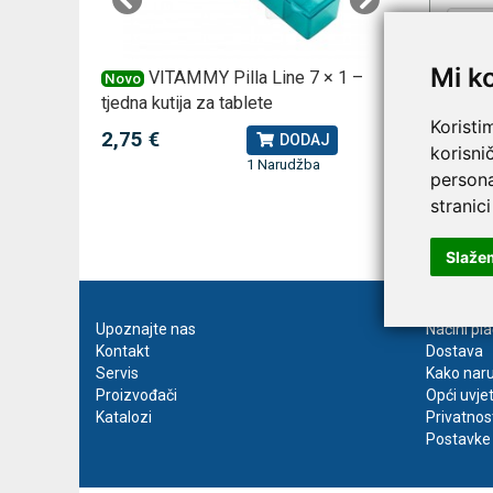
Mi k
 za
VITAMMY Pilla Line 7 × 1 –
VI
Novo
Novo
tjedna kutija za tablete
kutija za
Koristi
2,75 €
10,74 
J
DODAJ
korisni
1 Narudžba
persona
stranici
Prija
Slaže
Upoznajte nas
Načini pl
Kontakt
Dostava
Servis
Kako naru
Proizvođači
Opći uvje
Katalozi
Privatnos
Postavke 