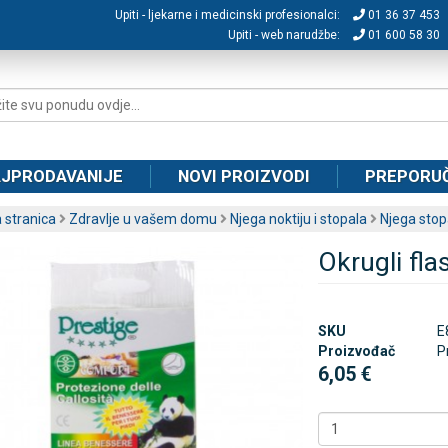
Upiti - ljekarne i medicinski profesionalci:
01 36 37 453
Upiti - web narudžbe:
01 600 58 30
JPRODAVANIJE
NOVI PROIZVODI
PREPORU
 stranica
Zdravlje u vašem domu
Njega noktiju i stopala
Njega stop
Okrugli flas
SKU
E
Proizvođač
P
6,05 €