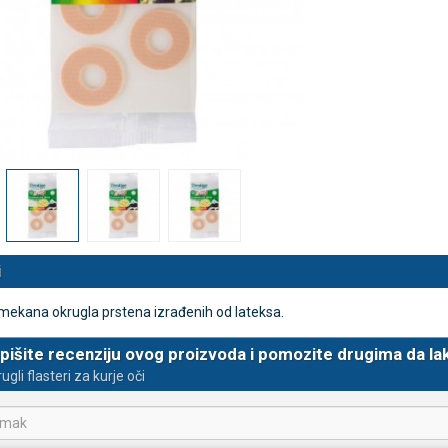
 NB500 profesionalni
Rossmax X5 tlakomjer za nadla
rski inhalator
€
80,25 €
DODAJ
DODAJ
494 Narudžbe
2489 Narudžbi
15 Recenzija
57 Recenzija
i
mekana okrugla prstena izrađenih od lateksa.
pišite recenziju ovog proizvoda i pomozite drugima da la
ugli flasteri za kurje oči