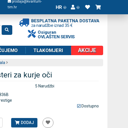
prodaja@kvantum-
HR
tim.hr
BESPLATNA PAKETNA DOSTAVA
za narudžbe iznad 35 €
Osiguran
OVLAŠTEN SERVIS
AKCIJE
ČUJEMO
TLAKOMJERI
ala
teri za kurje oči
5 Narudžbi
836B
restige
Dostupno
DODAJ