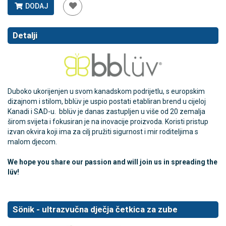
DODAJ
Detalji
Duboko ukorijenjen u svom kanadskom podrijetlu, s europskim
dizajnom i stilom, bblüv je uspio postati etabliran brend u cijeloj
Kanadi i SAD-u. bblüv je danas zastupljen u više od 20 zemalja
širom svijeta i fokusiran je na inovacije proizvoda. Koristi pristup
izvan okvira koji ima za cilj pružiti sigurnost i mir roditeljima s
malom djecom.
We hope you share our passion and will join us in spreading the
lüv!
Sönik - ultrazvučna dječja četkica za zube