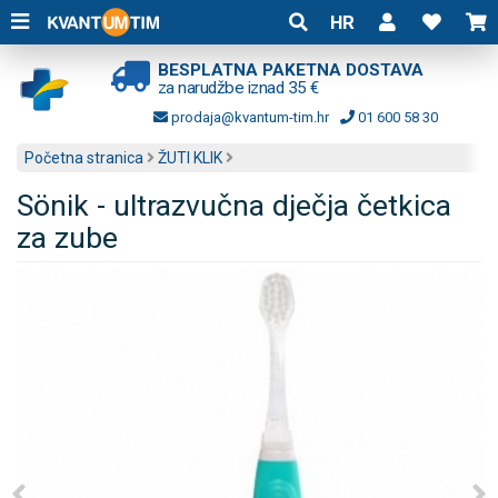
HR
BESPLATNA PAKETNA DOSTAVA
za narudžbe iznad 35 €
prodaja@kvantum-tim.hr
01 600 58 30
Početna stranica
ŽUTI KLIK
Sönik - ultrazvučna dječja četkica
za zube