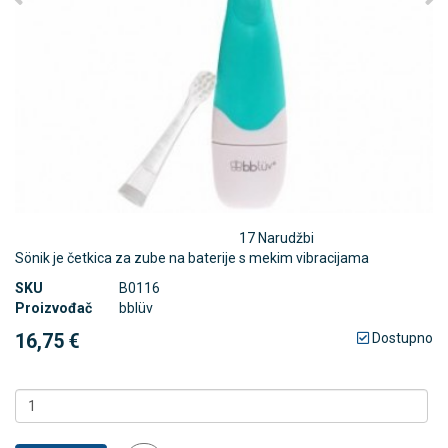
17 Narudžbi
Sönik je četkica za zube na baterije s mekim vibracijama
SKU
B0116
Proizvođač
bblüv
16,75 €
Dostupno