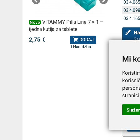
03.4.06
03.4.09
03.4.16
 za
VITAMMY Pilla Line 7 × 1 –
VI
Novo
Novo
tjedna kutija za tablete
kutija za
Na
2,75 €
10,74 
Sta
J
DODAJ
1 Narudžba
Mi k
Koristi
korisni
persona
stranici
Slaže
Prija