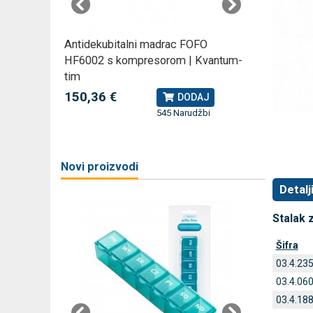
rski
Antidekubitalni madrac FOFO
Rossmax
HF6002 s kompresorom | Kvantum-
kompreso
tim
79,49 
J
150,36 €
DODAJ
545 Narudžbi
žbi
a
Novi proizvodi
Detalj
Stalak 
Šifra
03.4.23
03.4.06
03.4.18