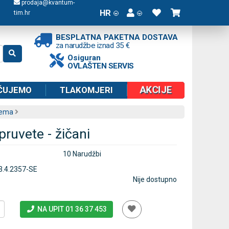
prodaja@kvantum-
HR
tim.hr
BESPLATNA PAKETNA DOSTAVA
za narudžbe iznad 35 €
Osiguran
OVLAŠTEN SERVIS
AKCIJE
ČUJEMO
TLAKOMJERI
rema
pruvete - žičani
10 Narudžbi
3.4.2357-SE
Nije dostupno
NA UPIT 01 36 37 453