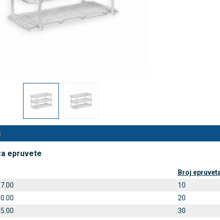
 NB500 profesionalni
Rossmax X5 tlakomjer za nadla
rski inhalator
€
80,25 €
DODAJ
DODAJ
494 Narudžbe
2489 Narudžbi
15 Recenzija
57 Recenzija
i
za epruvete
Broj epruvet
57.00
10
00.00
20
85.00
30