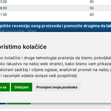
53.00
40
88.00
50
51.00
60
TAMMY Pilla 7 × 4 – tjedna
LEPU Armfit+ BP2 tlako
Novo
 tablete
za nadlakticu s EKG-om
pišite recenziju ovog proizvoda i pomozite drugima da la
€
107,50 €
lak za epruvete - žičani
DODAJ
DODAJ
1 Narudžba
oristimo kolačiće
mo kolačiće i druge tehnologije praćenja da bismo poboljšal
čko iskustvo na našoj web stranici, kako bismo vam prikaza
lizirani sadržaj i ciljane oglase, analizirali promet na našoj
 i razumjeli odakle dolaze naši posjetitelji.
m se
Odbijam
Promjeni moje postavke
va
Registracija