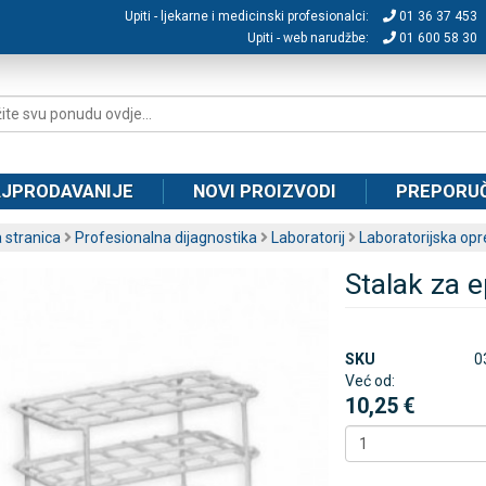
Upiti - ljekarne i medicinski profesionalci:
01 36 37 453
Upiti - web narudžbe:
01 600 58 30
JPRODAVANIJE
NOVI PROIZVODI
PREPORU
 stranica
Profesionalna dijagnostika
Laboratorij
Laboratorijska op
Stalak za e
SKU
0
Već od:
10,25 €