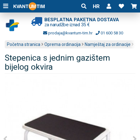
HR
BESPLATNA PAKETNA DOSTAVA
za narudžbe iznad 35 €
prodaja@kvantum-tim.hr
01 600 58 30
Početna stranica
Oprema ordinacija
Namještaj za ordinacije
St
Stepenica s jednim gazištem
bijelog okvira