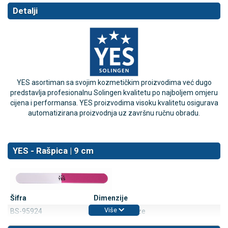
Detalji
YES asortiman sa svojim kozmetičkim proizvodima već dugo
predstavlja profesionalnu Solingen kvalitetu po najboljem omjeru
cijena i performansa. YES proizvodima visoku kvalitetu osigurava
automatizirana proizvodnja uz završnu ručnu obradu.
YES - Rašpica | 9 cm
Šifra
Dimenzije
Više
BS-95924
17,5 cm - 3 faze