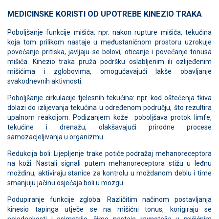
MEDICINSKE KORISTI OD UPOTREBE KINEZIO TRAKA
Poboljšanje funkcije mišića: npr. nakon rupture mišića, tekućina
koja tom prilikom nastaje u međustaničnom prostoru uzrokuje
povećanje pritiska, javljaju se bolovi, oticanje i povećanje tonusa
mišića. Kinezio traka pruža podršku oslabljenim ili ozlijeđenim
mišićima i zglobovima, omogućavajući lakše obavljanje
svakodnevnih aktivnosti.
Poboljšanje cirkulacije tjelesnih tekućina: npr. kod oštećenja tkiva
dolazi do izlijevanja tekućina u određenom području, što rezultira
upalnom reakcijom. Podizanjem kože poboljšava protok limfe,
tekućine i drenažu, olakšavajući prirodne procese
samozacjeljivanja u organizmu.
Redukcija boli: Lijepljenje trake potiče podražaj mehanoreceptora
na koži. Nastali signali putem mehanoreceptora stižu u leđnu
moždinu, aktiviraju stanice za kontrolu u moždanom deblu i time
smanjuju jačinu osjećaja boli u mozgu.
Podupiranje funkcije zgloba: Različitim načinom postavljanja
kinesio tapinga utječe se na mišićni tonus, korigiraju se