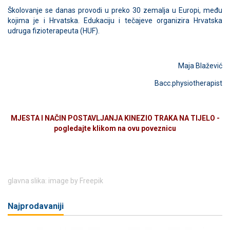
Školovanje se danas provodi u preko 30 zemalja u Europi, među
kojima je i Hrvatska. Edukaciju i tečajeve organizira Hrvatska
udruga fizioterapeuta (HUF).
Maja Blažević
Bacc.physiotherapist
MJESTA I NAČIN POSTAVLJANJA KINEZIO TRAKA NA TIJELO -
pogledajte klikom na ovu poveznicu
glavna slika: image by Freepik
Najprodavaniji