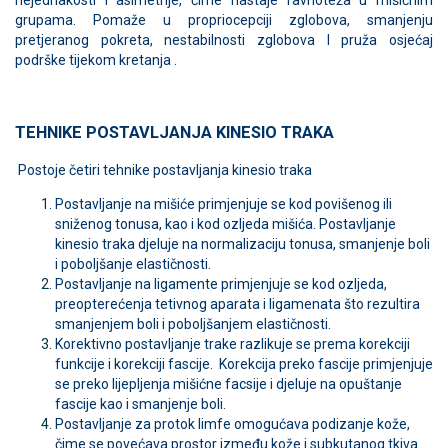
nejednakosti i asimetrije, čime nastaje ravnoteža u mišićnim
grupama. Pomaže u propriocepciji zglobova, smanjenju
pretjeranog pokreta, nestabilnosti zglobova I pruža osjećaj
podrške tijekom kretanja .
TEHNIKE POSTAVLJANJA KINESIO TRAKA
Postoje četiri tehnike postavljanja kinesio traka
Postavljanje na mišiće primjenjuje se kod povišenog ili
sniženog tonusa, kao i kod ozljeda mišića. Postavljanje
kinesio traka djeluje na normalizaciju tonusa, smanjenje boli
i poboljšanje elastičnosti.
Postavljanje na ligamente primjenjuje se kod ozljeda,
preopterećenja tetivnog aparata i ligamenata što rezultira
smanjenjem boli i poboljšanjem elastičnosti.
Korektivno postavljanje trake razlikuje se prema korekciji
funkcije i korekciji fascije. Korekcija preko fascije primjenjuje
se preko lijepljenja mišićne facsije i djeluje na opuštanje
fascije kao i smanjenje boli.
Postavljanje za protok limfe omogućava podizanje kože,
čime se povećava prostor između kože i subkutanog tkiva.