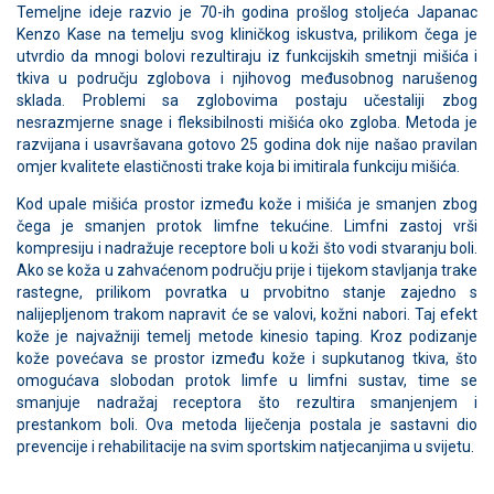
Temeljne ideje razvio je 70-ih godina prošlog stoljeća Japanac
Kenzo Kase na temelju svog kliničkog iskustva, prilikom čega je
utvrdio da mnogi bolovi rezultiraju iz funkcijskih smetnji mišića i
tkiva u području zglobova i njihovog međusobnog narušenog
sklada. Problemi sa zglobovima postaju učestaliji zbog
nesrazmjerne snage i fleksibilnosti mišića oko zgloba. Metoda je
razvijana i usavršavana gotovo 25 godina dok nije našao pravilan
omjer kvalitete elastičnosti trake koja bi imitirala funkciju mišića.
Kod upale mišića prostor između kože i mišića je smanjen zbog
čega je smanjen protok limfne tekućine. Limfni zastoj vrši
kompresiju i nadražuje receptore boli u koži što vodi stvaranju boli.
Ako se koža u zahvaćenom području prije i tijekom stavljanja trake
rastegne, prilikom povratka u prvobitno stanje zajedno s
nalijepljenom trakom napravit će se valovi, kožni nabori. Taj efekt
kože je najvažniji temelj metode kinesio taping. Kroz podizanje
kože povećava se prostor između kože i supkutanog tkiva, što
omogućava slobodan protok limfe u limfni sustav, time se
smanjuje nadražaj receptora što rezultira smanjenjem i
prestankom boli. Ova metoda liječenja postala je sastavni dio
prevencije i rehabilitacije na svim sportskim natjecanjima u svijetu.