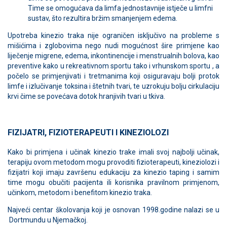
Time se omogućava da limfa jednostavnije istječe u limfni
sustav, što rezultira bržim smanjenjem edema.
Upotreba kinezio traka nije ograničen isključivo na probleme s
mišićima i zglobovima nego nudi mogućnost šire primjene kao
liječenje migrene, edema, inkontinencije i menstrualnih bolova, kao
preventive kako u rekreativnom sportu tako i vrhunskom sportu , a
počelo se primjenjivati i tretmanima koji osiguravaju bolji protok
limfe i izlučivanje toksina i štetnih tvari, te uzrokuju bolju cirkulaciju
krvi čime se povećava dotok hranjivih tvari u tkiva.
FIZIJATRI, FIZIOTERAPEUTI I KINEZIOLOZI
Kako bi primjena i učinak kinezio trake imali svoj najbolji učinak,
terapiju ovom metodom mogu provoditi fizioterapeuti, kineziolozi i
fizijatri koji imaju završenu edukaciju za kinezio taping i samim
time mogu obučiti pacijenta ili korisnika pravilnom primjenom,
učinkom, metodom i benefitom kinezio traka.
Najveći centar školovanja koji je osnovan 1998.godine nalazi se u
Dortmundu u Njemačkoj.