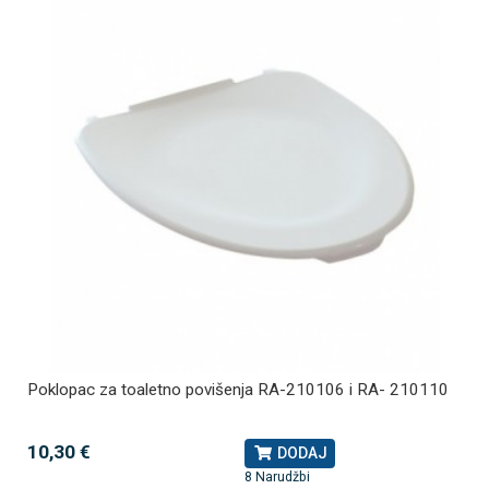
Poklopac za toaletno povišenja RA-210106 i RA- 210110
10,30 €
DODAJ
8 Narudžbi