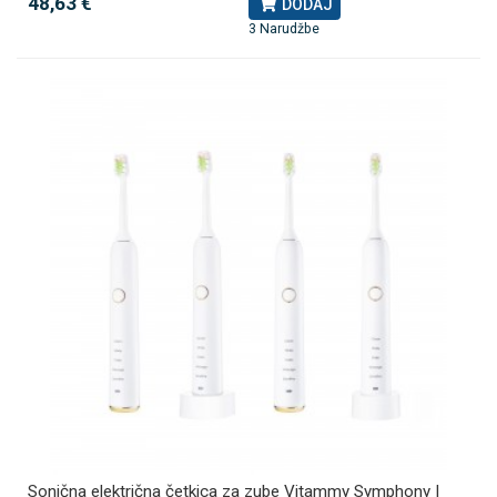
48,63 €
DODAJ
3 Narudžbe
Sonična električna četkica za zube Vitammy Symphony |