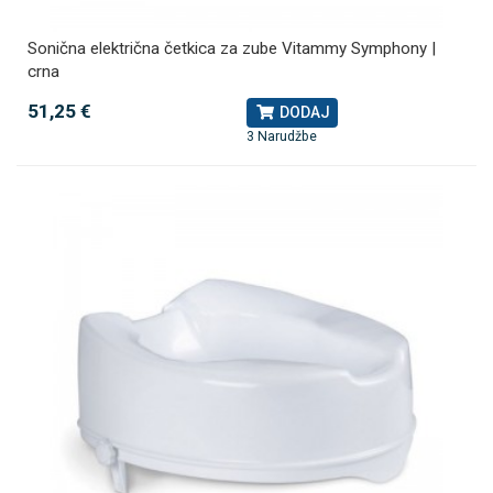
Sonična električna četkica za zube Vitammy Symphony |
crna
51,25 €
DODAJ
3 Narudžbe