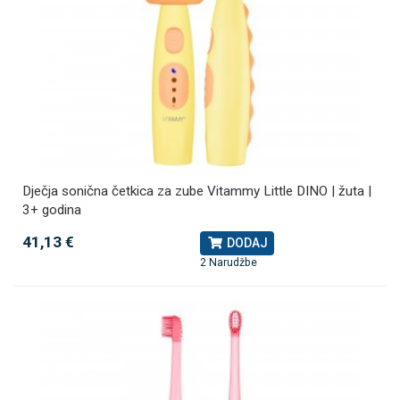
Dječja sonična četkica za zube Vitammy Little DINO | žuta |
3+ godina
41,13 €
DODAJ
2 Narudžbe