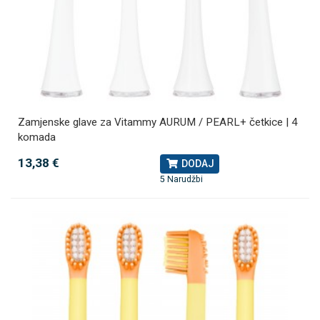
Zamjenske glave za Vitammy AURUM / PEARL+ četkice | 4
komada
13,38 €
DODAJ
5 Narudžbi