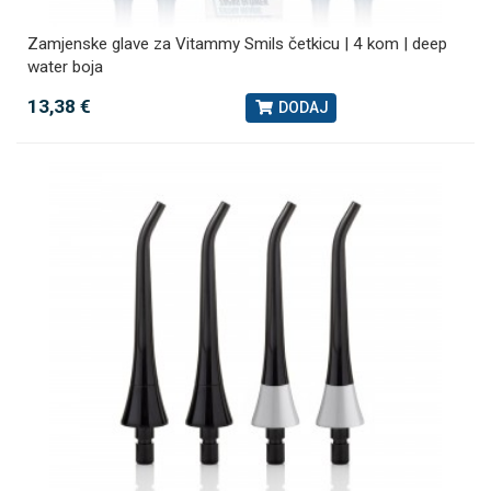
Zamjenske glave za Vitammy Smils četkicu | 4 kom | deep
water boja
13,38 €
DODAJ