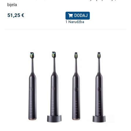
bijela
51,25 €
DODAJ
1 Narudžba