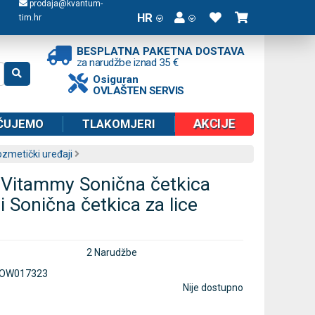
prodaja@kvantum-
HR
tim.hr
BESPLATNA PAKETNA DOSTAVA
za narudžbe iznad 35 €
Osiguran
OVLAŠTEN SERVIS
AKCIJE
ČUJEMO
TLAKOMJERI
zmetički uređaji
 Vitammy Sonična četkica
 Sonična četkica za lice
2 Narudžbe
OW017323
Nije dostupno