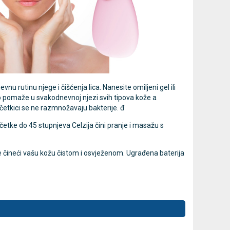
u rutinu njege i čišćenja lica. Nanesite omiljeni gel ili
liko pomaže u svakodnevnoj njezi svih tipova kože a
četkici se ne razmnožavaju bakterije. đ
je četke do 45 stupnjeva Celzija čini pranje i masažu s
ore čineći vašu kožu čistom i osvježenom. Ugrađena baterija