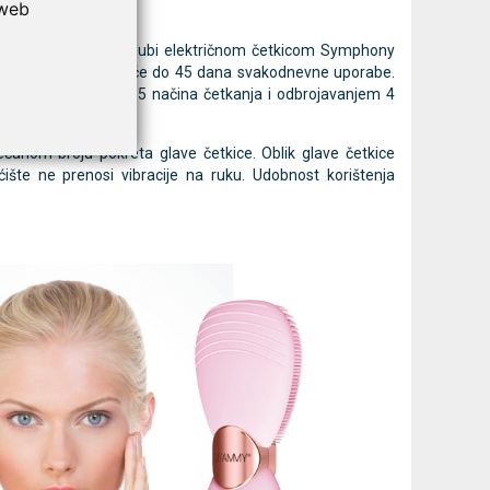
 web
vibracije čini pranje zubi električnom četkicom Symphony
 za zube izdržat će do 45 dana svakodnevne uporabe.
jskim punjačima. S 5 načina četkanja i odbrojavanjem 4
 i potrebama.
anom broju pokreta glave četkice. Oblik glave četkice
ćište ne prenosi vibracije na ruku. Udobnost korištenja