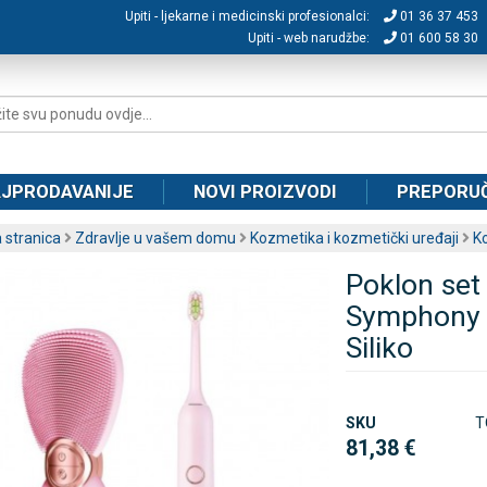
Upiti - ljekarne i medicinski profesionalci:
01 36 37 453
Upiti - web narudžbe:
01 600 58 30
JPRODAVANIJE
NOVI PROIZVODI
PREPORU
 stranica
Zdravlje u vašem domu
Kozmetika i kozmetički uređaji
Ko
Poklon set
Symphony i
Siliko
SKU
T
81,38 €