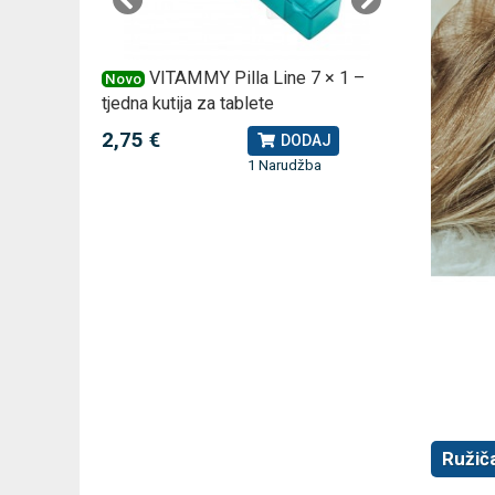
 –
VITAMMY Pilla Line 7 × 1 –
VI
Novo
Novo
tjedna kutija za tablete
kutija za
2,75 €
10,74 
J
DODAJ
1 Narudžba
Ružiča