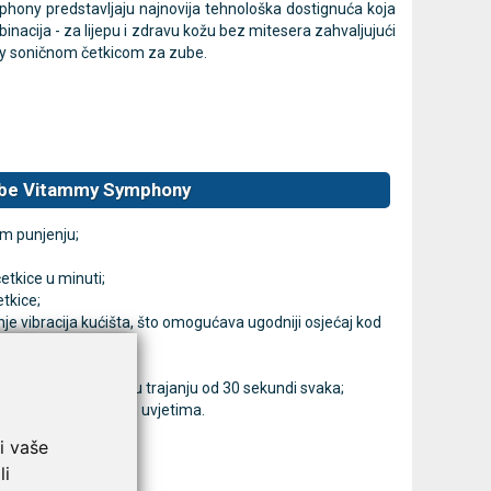
phony predstavljaju najnovija tehnološka dostignuća koja
acija - za lijepu i
zdravu kožu bez mitesera zahvaljujući
ony soničnom četkicom za zube.
zube Vitammy Symphony
m punjenju;
etkice u minuti;
tkice;
nje vibracija kućišta, što omogućava ugodniji osjećaj kod
rna;
od 4 zone čišćenja u trajanju od 30 sekundi svaka;
 za napajanje u svim uvjetima.
i vaše
li