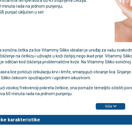
nstantna temperatura od 45 stupnjeva Celzija;
0 minuta rada na jednom punjenju;
B punjač uključen u set.
a sonična četka za lice Vitammy Siliko idealan je uređaj za vašu svakodnevn
čišćenje na četkicu i uživajte u koži čistijoj nego ikad prije. Vitammy Si
je odličan kod čišćenja problematične kože. Na Vitammy Siliko soničnoj 
sira lice potičući cirkulaciju krvi i limfe, smanjujući oticanje lica. Grijan
Siliko čekicom opuštajućim i ugodnim iskustvom.
ući visokoj frekvenciji pokreta četkice, ona pomaže temeljito očistiti p
a 60 minuta rada na jednom punjenju.
Više
ke karakteristike