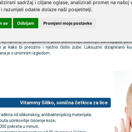
lizirani sadržaj i ciljane oglase, analizirali promet na našoj
 i razumjeli odakle dolaze naši posjetitelji.
onični učinak čišćenja u kombinaciji s tijelom četkice koje umanjuje 
godnom svakodnevnom rutinom. Jednom napunjena, Symphony četkica
m se
Odbijam
Promjeni moje postavke
možete puniti pomoću bilo kojeg uređaja s USB napajanjem te indukci
a svako područje čišćenja, četkica je prilagođena svim vašim zahtjevima
Symphony omogućava 2 puta učinkovitije čišćenje zahvaljujući poveć
an je kako bi precizno i nježno čistio zube. Luksuzno dizajnirano ku
ana je s iznimnim izgledom.
Vitammy Siliko, sonična četkica za lice
rađena od silikonskog, antibakterijskog materijala;
puta učinkovitije čišćenje kože;
000 pokreta u minuti;