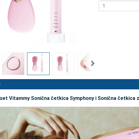
nalni kompresorski inhalator
Rossmax X5 tlakomjer za nadla
 NB-500
€
80,25 €
DODAJ
DODAJ
494 Narudžbe
2489 Narudžbi
15 Recenzija
57 Recenzija
i
set Vitammy Sonična četkica Symphony i Sonična četkica za 