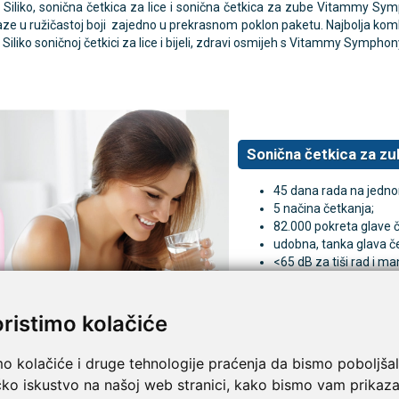
Siliko, sonična četkica za lice i sonična četkica za zube Vitammy Sym
ze u ružičastoj boji zajedno u prekrasnom poklon paketu. Najbolja kombin
iliko soničnoj četkici za lice i bijeli, zdravi osmijeh s Vitammy Symph
Sonična četkica za 
45 dana rada na jedno
5 načina četkanja;
82.000 pokreta glave č
udobna, tanka glava če
<65 dB za tiši rad i ma
pranja zubi;
IPX7 - 100% vodootpo
odbrojavanje za svaku 
oristimo kolačiće
indukcijski USB punjač
mo kolačiće i druge tehnologije praćenja da bismo poboljšal
čko iskustvo na našoj web stranici, kako bismo vam prikaza