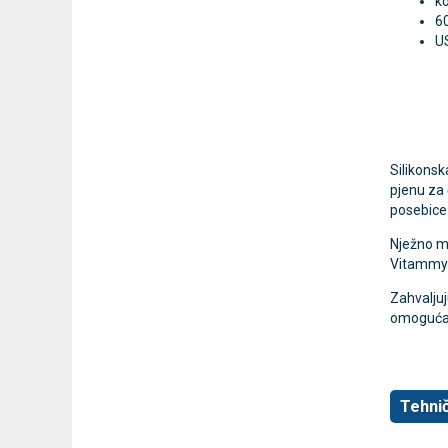
ko
6
US
Silikonsk
pjenu za 
posebice 
Nježno ma
Vitammy 
Zahvaljuj
omogućav
Tehnič