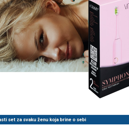
TAMMY Pilla 7 × 4 – tjedna
LEPU Armfit+ BP2 tlako
Novo
 tablete
za nadlakticu s EKG-om
€
107,50 €
DODAJ
DODAJ
1 Narudžba
sti set za svaku ženu koja brine o sebi