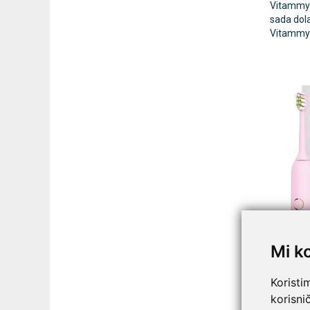
Vitammy 
sada dola
Vitammy S
Mi k
Koristi
korisni