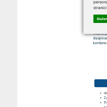
persona
stranici
Snažan s
zaista u
Slaže
Četkicu 
ciklusa z
Vitammy 
dizajnir
kombinir
iz
2 
9.