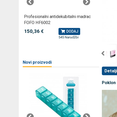
rski
Profesionalni antidekubitalni madrac
Profesio
FOFO HF6002
Rossmax
150,36 €
79,49 
J
DODAJ
545 Narudžbi
žbi
a
Novi proizvodi
Detalj
Poklon 