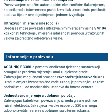
Povezivanjem s našim automatskim elektroničkim tlakomjerom,
korisnik može istovremeno pratiti krvni tlak u kontekstu pretilosti i
sastava tijela – sve objedinjeno u jednom izvještaju.
Ultrazvučni mjerač visine (opcija)
Uređaj se može povezati s ultrazvučnim mjeračem visine
SM104
,
koji koristi tehnologiju mjerenja udaljenosti pomoću ultrazvučnih
valova za precizno određivanje visine.
Informacije o proizvodu
ACCUNIQ BC380
je pametni analizator tjelesnog sastava koji
omogućuje precizno mjerenje i analizu tjelesne građe.
Zahvaljujući mogućnosti procjene
ravnoteže tjelesne vode
kroz
izračun omjera izvanstanične vode, uređaj je primjenjiv u raznim
područjima – od medicinskih ustanova do fitness centara.
Jednostavno mjerenje u udobnom položaju
Zahvaljujući kabelskom povezivanju između glavne jedinice i
ručnih elektroda, čak i djeca i visoke osobe do 220 cm mogu
udobno izvršiti mjerenje s potpuno ispruženim rukama.