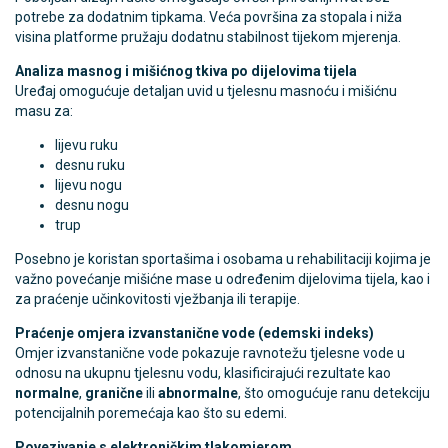
potrebe za dodatnim tipkama. Veća površina za stopala i niža
visina platforme pružaju dodatnu stabilnost tijekom mjerenja.
Analiza masnog i mišićnog tkiva po dijelovima tijela
Uređaj omogućuje detaljan uvid u tjelesnu masnoću i mišićnu
masu za:
lijevu ruku
desnu ruku
lijevu nogu
desnu nogu
trup
Posebno je koristan sportašima i osobama u rehabilitaciji kojima je
važno povećanje mišićne mase u određenim dijelovima tijela, kao i
za praćenje učinkovitosti vježbanja ili terapije.
Praćenje omjera izvanstanične vode (edemski indeks)
Omjer izvanstanične vode pokazuje ravnotežu tjelesne vode u
odnosu na ukupnu tjelesnu vodu, klasificirajući rezultate kao
normalne
,
granične
ili
abnormalne
, što omogućuje ranu detekciju
potencijalnih poremećaja kao što su edemi.
Povezivanje s elektroničkim tlakomjerom