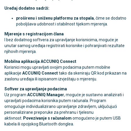
Uređaj dodatno sadrži:
proširenu i sniženu platformu za stopala
, čime se dodatno
poboljšava udobnost i stabilnost tijekom mjerenja.
Mjerenje s registracijom člana
I bez dodatnog softvera za upravljanje korisnicima, moguće je
unutar samog uređaja registrirati korisnike i pohranjivati rezultate
njihovih mjerenja.
Mobilna aplikacija ACCUNIQ Connect
Korisnici mogu upravljati svojim podacima putem mobilne
aplikacije
ACCUNIQ Connect
tako da skeniraju QR kod prikazan na
zaslonu uređaja ili ispisanom izvještaju o mjerenju.
Softver za upravljanje podacima
Uz program
ACCUNIQ Manager
, moguće je sustavno analizirati i
upravljati podacima korisnika putem računala. Program
omogućuje individualizirano upravljanje zdravljem, uključujući
personalizirane preporuke za prehranu i tjelesnu
aktivnost.
Povezivanje s računalom
omogućeno je putem USB
kabela ili opcijskog Bluetooth donglea.