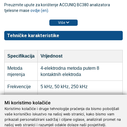
Preuzmite upute za korištenje ACCUNIQ BC380 analizatora
tjelesne mase
ovdje (en).
Više
Tehničke karakteristike
Specifikacija
Vrijednost
Metoda
4-elektrodna metoda putem 8
mjerenja
kontaktnih elektroda
Frekvencije
5 kHz, 50 kHz, 250 kHz
Mjerni
Cijelo tijelo i 5 dijelova (lijeva/desna
Mi koristimo kolačiće
dijelovi
ruka, lijeva/desna noga, trup)
Koristimo kolačiće i druge tehnologije praćenja da bismo poboljšali
vaše korisničko iskustvo na našoj web stranici, kako bismo vam
Maksimalna
prikazali personalizirani sadržaj i ciljane oglase, analizirali promet na
težina
200 kg
našoj web stranici i razumjeli odakle dolaze naši posjetitelji.