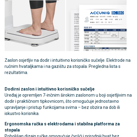
Zaslon osjetljiv na dodir i intuitivno korisničko sučelje. Elektrode na
ručnim hvataljkama i na gazištu za stopala. Pregledna lista s
rezultatima.
Dodirni zaslon i intuitivno korisničko sučelje
Uređaj je opremljen 7-inčnim širokim zaslonom u boji osjetljivim na
dodir i praktičnom tipkovnicom, što omogućuje jednostavno
upravljanje i pristup funkcijama svima – bez obzira na dob ili
iskustvo korisnika.
Ergonomska ručka s elektrodama i stabilna platforma za
stopala
Poboljšan dizajn ručke omogućuje čvršći i prirodniji hvat bez