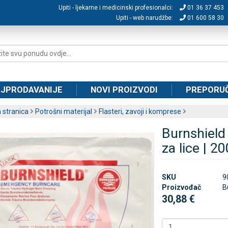
Upiti - ljekarne i medicinski profesionalci:
01 36 37 453
Upiti - web narudžbe:
01 600 58 30
JPRODAVANIJE
NOVI PROIZVODI
PREPORU
 stranica
Potrošni materijal
Flasteri, zavoji i komprese
Burnshield
za lice | 
SKU
9
Proizvođač
B
30,88 €