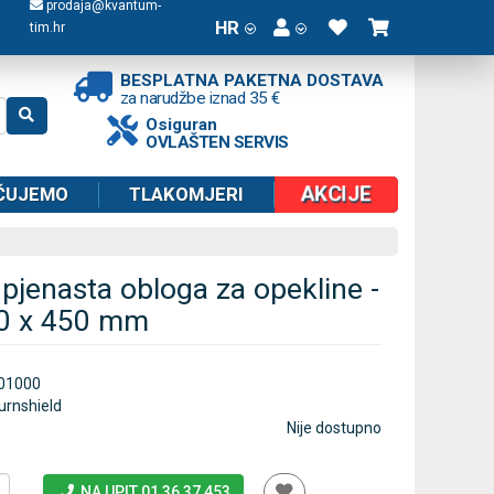
prodaja@kvantum-
HR
tim.hr
BESPLATNA PAKETNA DOSTAVA
za narudžbe iznad 35 €
Osiguran
OVLAŠTEN SERVIS
AKCIJE
ČUJEMO
TLAKOMJERI
 pjenasta obloga za opekline -
200 x 450 mm
01000
urnshield
Nije dostupno
NA UPIT 01 36 37 453