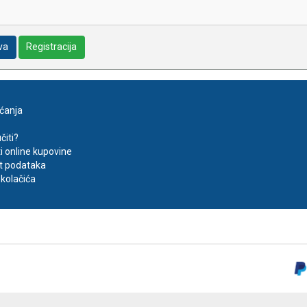
va
Registracija
aćanja
čiti?
ti online kupovine
t podataka
kolačića