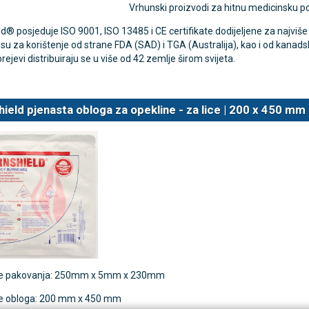
Vrhunski proizvodi za hitnu medicinsku p
d® posjeduje ISO 9001, ISO 13485 i CE certifikate dodijeljene za najviše 
su za korištenje od strane FDA (SAD) i TGA (Australija), kao i od kanadski
TAMMY Pilla 7 × 4 – tjedna
LEPU Armfit+ BP2 tlako
Novo
prejevi distribuiraju se u više od 42 zemlje širom svijeta.
 tablete
za nadlakticu s EKG-om
€
107,50 €
DODAJ
DODAJ
1 Narudžba
ield pjenasta obloga za opekline - za lice | 200 x 450 mm
e pakovanja:
250mm x 5mm x 230mm
e obloga: 200 mm x 450 mm