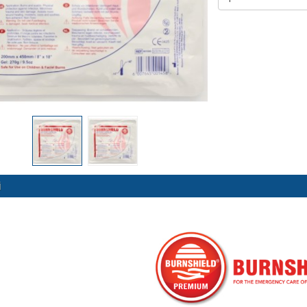
 NB500 profesionalni
Rossmax X5 tlakomjer za nadla
rski inhalator
€
80,25 €
DODAJ
DODAJ
494 Narudžbe
2489 Narudžbi
15 Recenzija
57 Recenzija
i