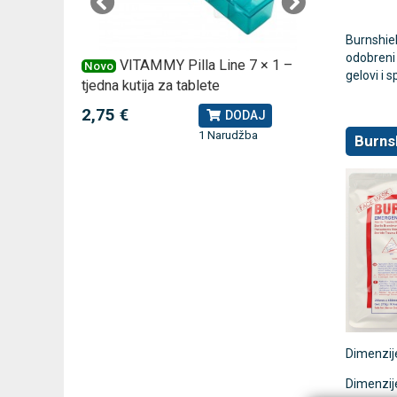
Burnshiel
odobreni 
 –
VITAMMY Pilla Line 7 × 1 –
VI
Novo
Novo
gelovi i s
tjedna kutija za tablete
kutija za
2,75 €
10,74 
J
DODAJ
1 Narudžba
Burnsh
Dimenzij
Dimenzij