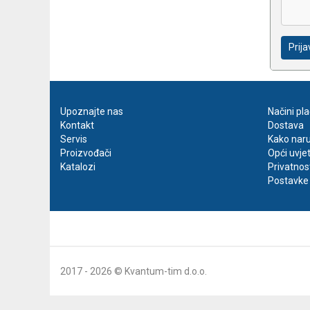
Prija
Upoznajte nas
Načini pl
Kontakt
Dostava
Servis
Kako naru
Proizvođači
Opći uvje
Katalozi
Privatnos
Postavke 
2017 - 2026 © Kvantum-tim d.o.o.