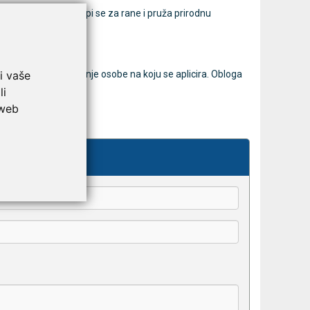
ublažava bol, ne lijepi se za rane i pruža prirodnu
 lica.
i vaše
pozicioniranje i disanje osobe na koju se aplicira. Obloga
li
 web
kše odaberu.