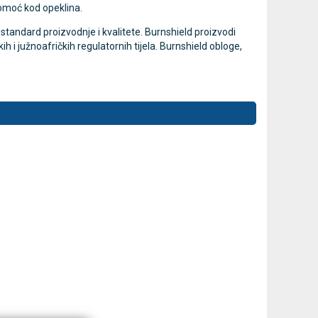
omoć kod opeklina.
standard proizvodnje i kvalitete. Burnshield proizvodi
h i južnoafričkih regulatornih tijela. Burnshield obloge,
mjer
MESI mTABLET torba -
MESI
Novo
Novo
prijenosna torba za dijagnostički
dijagnostič
sustav
Cijena na upit
013637453
Cijena na upit
DODAJ
013637453