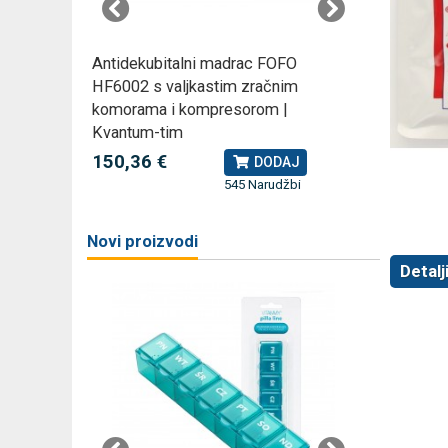
rski
Antidekubitalni madrac FOFO
Rossmax
HF6002 s valjkastim zračnim
kompreso
komorama i kompresorom |
79,49 
J
Kvantum-tim
150,36 €
DODAJ
žbi
a
545 Narudžbi
Novi proizvodi
Detalj