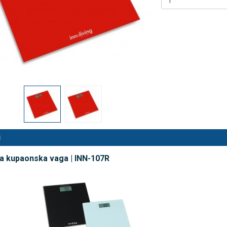
 NB500 profesionalni
Antidekubitalni madrac FOFO
rski inhalator
HF6002 s valjkastim zračnim
komorama i kompresorom |
€
DODAJ
Kvantum-tim
494 Narudžbe
150,36 €
15 Recenzija
DODAJ
546 Narudžbi
i
na kupaonska vaga | INN-107R