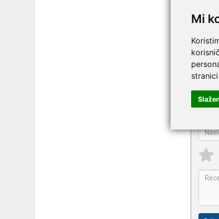
Mi k
Koristi
korisni
persona
Na
stranici
Dig
Slaže