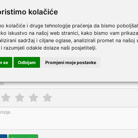
oristimo kolačiće
mo kolačiće i druge tehnologije praćenja da bismo poboljšal
čko iskustvo na našoj web stranici, kako bismo vam prikaza
Više
lizirani sadržaj i ciljane oglase, analizirali promet na našoj
pišite recenziju ovog proizvoda i pomozite drugima da la
 i razumjeli odakle dolaze naši posjetitelji.
italna kupaonska vaga - crvena
m se
Odbijam
Promjeni moje postavke