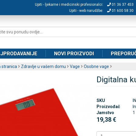
Upiti - ljekarne i medicinski profesionalci:
01 36 37 453
Upiti - web narudžbe:
01 600 58 30
JPRODAVANIJE
NOVI PROIZVODI
PREPORU
 stranica
Zdravlje u vašem domu
Vage
Osobne vage
Digitalna 
SKU
I
Proizvođač
I
Jamstvo
1
19,38 €