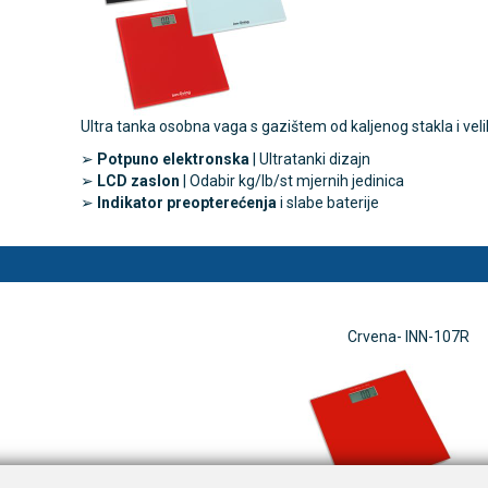
TAMMY Pilla Line 7 × 1 –
VITAMMY Pilla 7 × 4 – t
Novo
tija za tablete
kutija za tablete
Ultra tanka osobna vaga s gazištem od kaljenog stakla i vel
10,74 €
DODAJ
DODAJ
➢
Potpuno elektronska
| Ultratanki dizajn
1 Narudžba
1 Narudžba
➢
LCD zaslon
| Odabir kg/lb/st mjernih jedinica
➢
Indikator preopterećenja
i slabe baterije
Crvena- INN-107R