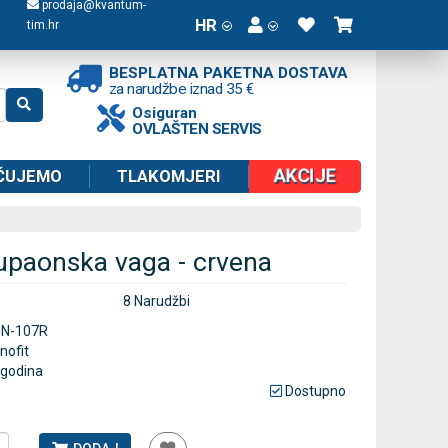
prodaja@kvantum-
HR
tim.hr
BESPLATNA PAKETNA DOSTAVA
za narudžbe iznad 35 €
Osiguran
OVLAŠTEN SERVIS
AKCIJE
ČUJEMO
TLAKOMJERI
kupaonska vaga - crvena
8 Narudžbi
NN-107R
nnofit
 godina
Dostupno