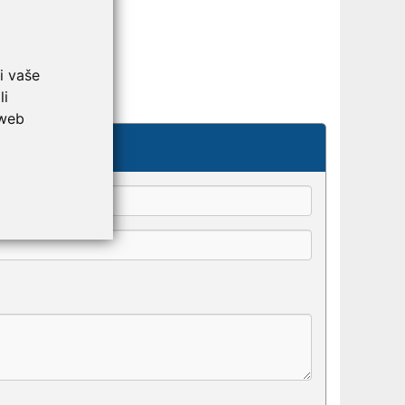
i vaše
li
 web
kše odaberu.