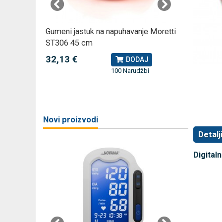
omjer za
Gumeni jastuk na napuhavanje Moretti
Rossmax
ST306 45 cm
kompreso
32,13 €
79,49 
J
DODAJ
100 Narudžbi
žbi
a
Novi proizvodi
Detalj
Digital