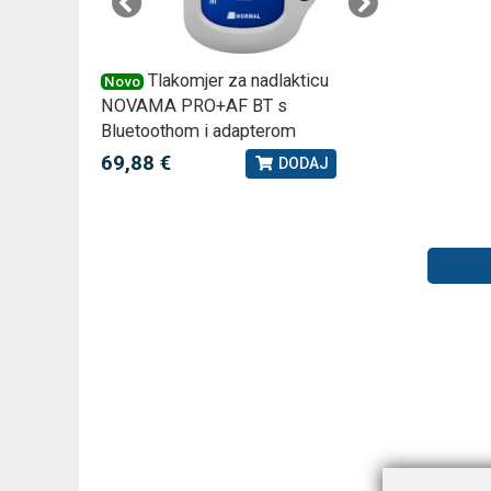
 –
Tlakomjer za nadlakticu
VI
Novo
Novo
NOVAMA PRO+AF BT s
tjedna ku
Bluetoothom i adapterom
2,75 €
J
69,88 €
DODAJ