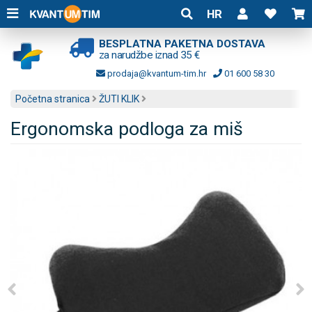
HR
BESPLATNA PAKETNA DOSTAVA
za narudžbe iznad 35 €
prodaja@kvantum-tim.hr
01 600 58 30
Početna stranica
ŽUTI KLIK
Ergonomska podloga za miš