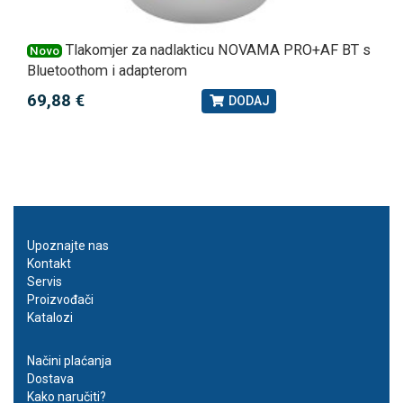
Tlakomjer za nadlakticu NOVAMA PRO+AF BT s
Novo
Bluetoothom i adapterom
69,88 €
DODAJ
Upoznajte nas
Kontakt
Servis
Proizvođači
Katalozi
Načini plaćanja
Dostava
Kako naručiti?