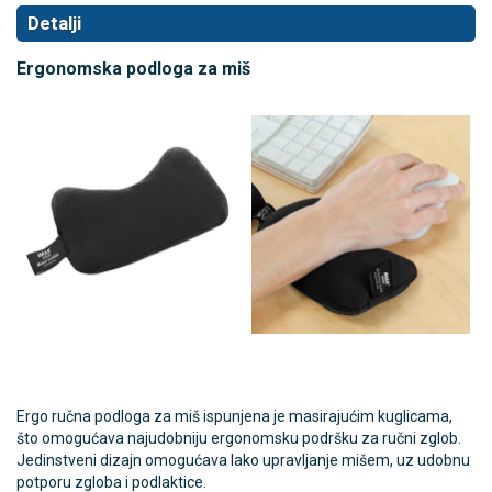
Detalji
Ergonomska podloga za miš
Ergo ručna podloga za miš ispunjena je masirajućim kuglicama,
što omogućava najudobniju ergonomsku podršku za ručni zglob.
Jedinstveni dizajn omogućava lako upravljanje mišem, uz udobnu
potporu zgloba i podlaktice.