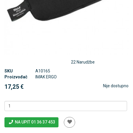
22 Narudžbe
SKU
A10165
Proizvođač
IMAK ERGO
17,25 €
Nije dostupno
NA UPIT 01 36 37 453