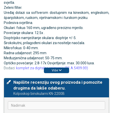
svjetla.
Zeleni filter.
Uređaj dolazi sa softverom dostupnim na kineskom, engleskom,
španjolskom, ruskom, vijetnamskom i turskom jeziku.
Podesiva svjetlina.
Okulari: fokus 160 mm, ugrađeno precizno mjerilo.
Povećanje okulara: 12.5x .
Dioptrijsko namještanje okulara: dioptrije +/-5.
Širokokutni, prilagođeni okulari za nositelje naočala.
Mikrofokus: 0-40 mm.
Radna udaljenost: 295 mm
Međuzjenična udaljenost: 50-75 mm.
Optičko povećanje: 2.8-17x Osvjetljenje: max. 30.000 luxa.
Dodaci:
komplet za digitalno snimanje (01.A.5409.00)
Više
Napišite recenziju ovog proizvoda i pomozite
drugima da lakše odaberu.
Kolposkop binokularni KN-2200B