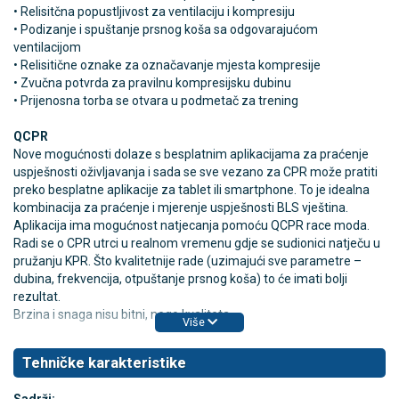
• Relisitčna popustljivost za ventilaciju i kompresiju
• Podizanje i spuštanje prsnog koša sa odgovarajućom
ventilacijom
• Relisitične oznake za označavanje mjesta kompresije
• Zvučna potvrda za pravilnu kompresijsku dubinu
• Prijenosna torba se otvara u podmetač za trening
QCPR
Nove mogućnosti dolaze s besplatnim aplikacijama za praćenje
uspješnosti oživljavanja i sada se sve vezano za CPR može pratiti
preko besplatne aplikacije za tablet ili smartphone. To je idealna
kombinacija za praćenje i mjerenje uspješnosti BLS vještina.
Aplikacija ima mogućnost natjecanja pomoću QCPR race moda.
Radi se o CPR utrci u realnom vremenu gdje se sudionici natječu u
pružanju KPR. Što kvalitetnije rade (uzimajući sve parametre –
dubina, frekvencija, otpuštanje prsnog koša) to će imati bolji
rezultat.
Brzina i snaga nisu bitni, nego kvaliteta.
Više
Tehničke karakteristike