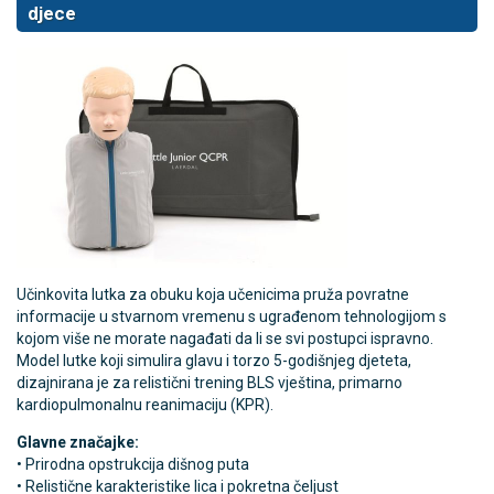
djece
Učinkovita lutka za obuku koja učenicima pruža povratne
informacije u stvarnom vremenu s ugrađenom tehnologijom s
kojom više ne morate nagađati da li se svi postupci ispravno.
Model lutke koji simulira glavu i torzo 5-godišnjeg djeteta,
dizajnirana je za relistični trening BLS vještina, primarno
kardiopulmonalnu reanimaciju (KPR).
Glavne značajke:
• Prirodna opstrukcija dišnog puta
• Relistične karakteristike lica i pokretna čeljust