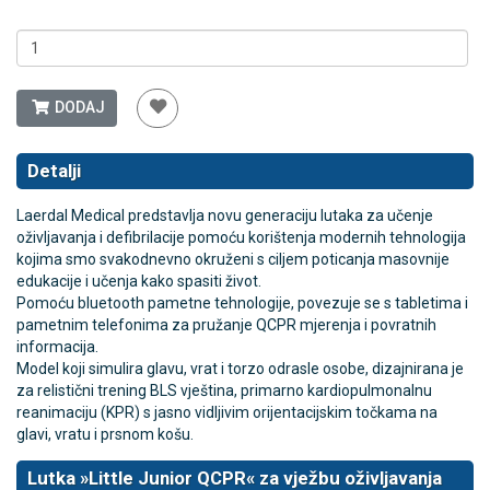
DODAJ
Detalji
Laerdal Medical predstavlja novu generaciju lutaka za učenje
oživljavanja i defibrilacije pomoću korištenja modernih tehnologija
kojima smo svakodnevno okruženi s ciljem poticanja masovnije
edukacije i učenja kako spasiti život.
Pomoću bluetooth pametne tehnologije, povezuje se s tabletima i
pametnim telefonima za pružanje QCPR mjerenja i povratnih
informacija.
Model koji simulira glavu, vrat i torzo odrasle osobe, dizajnirana je
za relistični trening BLS vještina, primarno kardiopulmonalnu
reanimaciju (KPR) s jasno vidljivim orijentacijskim točkama na
glavi, vratu i prsnom košu.
Lutka »Little Junior QCPR« za vježbu oživljavanja