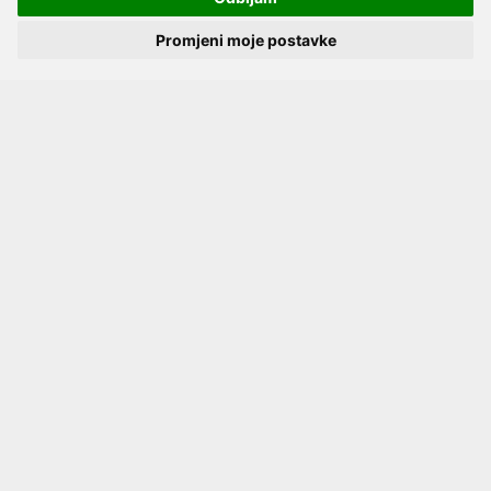
Katalozi
Promjeni moje postavke
Načini plaćanja
Dostava
Kako naručiti?
Opći uvjeti online kupovine
Privatnost podataka
Postavke kolačića
Pratite nas
Facebook
Instagram
Youtube
2017 - 2026 © Kvantum-tim d.o.o.