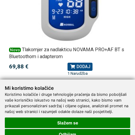
Tlakomjer za nadlakticu NOVAMA PRO+AF BT s
Novo
Bluetoothom i adapterom
69,88 €
DODAJ
1 Narudžba
Mi koristimo kolačiće
Koristimo kolačiće i druge tehnologije praćenja da bismo poboljšali
vaše korisničko iskustvo na našoj web stranici, kako bismo vam
prikazali personalizirani sadržaj i ciljane oglase, analizirali promet na
našoj web stranici i razumjeli odakle dolaze naši posjetitelji.
Upoznajte nas
Kontakt
Slažem se
Servis
Proizvođači
Odbijam