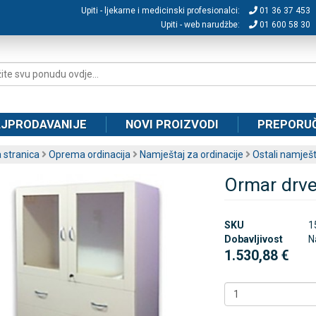
Upiti - ljekarne i medicinski profesionalci:
01 36 37 453
Upiti - web narudžbe:
01 600 58 30
JPRODAVANIJE
NOVI PROIZVODI
PREPORU
 stranica
Oprema ordinacija
Namještaj za ordinacije
Ostali namješt
Ormar drven
SKU
1
Dobavljivost
N
1.530,88 €