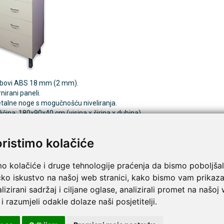
TAMMY Pilla 7 × 4 – tjedna
LEPU Armfit+ BP2 autom
Novo
 tablete
tlakomjer za nadlakticu s EKG
funkcijom
€
DODAJ
107,50 €
DODAJ
1 Narudžba
bovi ABS 18 mm (2 mm).
nirani paneli.
talne noge s mogučnošću niveliranja.
ičina: 180x90x40 cm (visina x širina x dubina)
pišite recenziju ovog proizvoda i pomozite drugima da la
oristimo kolačiće
ar drveni, 3 ladice, staklena vrata
mo kolačiće i druge tehnologije praćenja da bismo poboljšal
čko iskustvo na našoj web stranici, kako bismo vam prikaza
lizirani sadržaj i ciljane oglase, analizirali promet na našoj
 i razumjeli odakle dolaze naši posjetitelji.