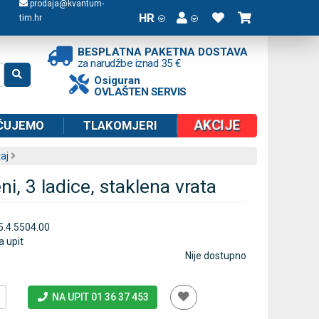
prodaja@kvantum-
HR
tim.hr
BESPLATNA PAKETNA DOSTAVA
za narudžbe iznad 35 €
Osiguran
OVLAŠTEN SERVIS
AKCIJE
ČUJEMO
TLAKOMJERI
aj
i, 3 ladice, staklena vrata
5.4.5504.00
a upit
Nije dostupno
NA UPIT 01 36 37 453