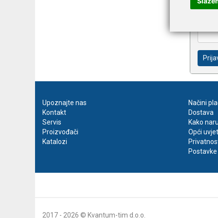
Slaže
Prija
Upoznajte nas
Načini pl
Kontakt
Dostava
Servis
Kako naru
Proizvođači
Opći uvje
Katalozi
Privatnos
Postavke 
2017 - 2026 © Kvantum-tim d.o.o.