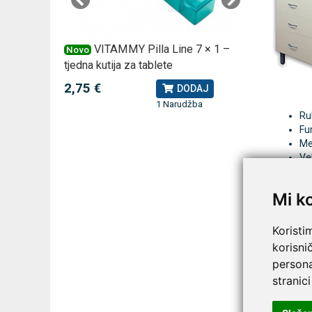
 –
VITAMMY Pilla Line 7 × 1 –
VI
Novo
Novo
tjedna kutija za tablete
kutija za
2,75 €
10,74 
J
DODAJ
1 Narudžba
Ru
Fur
Me
Vel
Na
Mi k
Orm
Koristi
korisni
persona
stranici