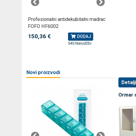
rski
Profesionalni antidekubitalni madrac
Profesio
FOFO HF6002
Rossmax
150,36 €
79,49 
J
DODAJ
545 Narudžbi
žbi
a
Novi proizvodi
Detalj
Ormar d