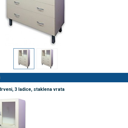
nalni kompresorski inhalator
Rossmax X5 tlakomjer za nadla
 NB-500
€
80,25 €
DODAJ
DODAJ
494 Narudžbe
2489 Narudžbi
15 Recenzija
57 Recenzija
i
rveni, 3 ladice, staklena vrata