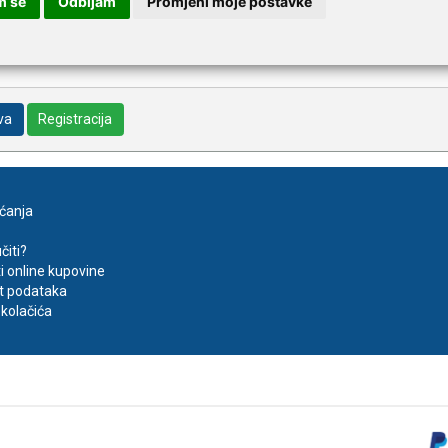
m se
Odbijam
Promjeni moje postavke
va
Registracija
aćanja
čiti?
ti online kupovine
t podataka
kolačića