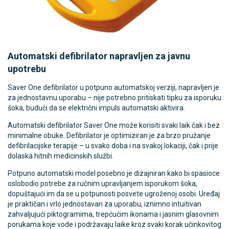
Automatski defibrilator napravljen za javnu
upotrebu
Saver One defibrilator u potpuno automatskoj verziji, napravljen je
za jednostavnu uporabu – nije potrebno pritiskati tipku za isporuku
šoka, budući da se električni impuls automatski aktivira.
Automatski defibrilator Saver One može korisiti svaki laik čak i bez
minimalne obuke. Defibrilator je optimiziran je za brzo pružanje
defibrilacijske terapije – u svako doba i na svakoj lokaciji, čak i prije
dolaska hitnih medicinskih službi.
Potpuno automatski model posebno je dizajniran kako bi spasioce
oslobodio potrebe za ručnim upravljanjem isporukom šoka,
dopuštajući im da se u potpunosti posvete ugroženoj osobi. Uređaj
je praktičan i vrlo jednostavan za uporabu, iznimno intuitivan
zahvaljujući piktogramima, trepćućim ikonama i jasnim glasovnim
porukama koje vode i podržavaju laike kroz svaki korak učinkovitog