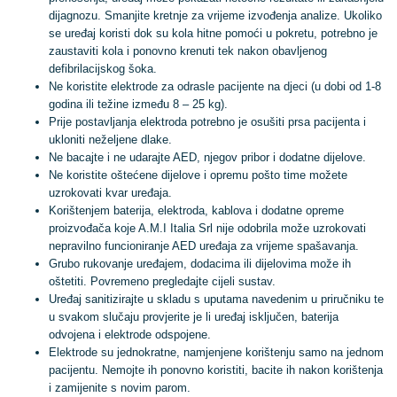
dijagnozu. Smanjite kretnje za vrijeme izvođenja analize. Ukoliko
se uređaj koristi dok su kola hitne pomoći u pokretu, potrebno je
zaustaviti kola i ponovno krenuti tek nakon obavljenog
defibrilacijskog šoka.
Ne koristite elektrode za odrasle pacijente na djeci (u dobi od 1-8
godina ili težine između 8 – 25 kg).
Prije postavljanja elektroda potrebno je osušiti prsa pacijenta i
ukloniti neželjene dlake.
Ne bacajte i ne udarajte AED, njegov pribor i dodatne dijelove.
Ne koristite oštećene dijelove i opremu pošto time možete
uzrokovati kvar uređaja.
Korištenjem baterija, elektroda, kablova i dodatne opreme
proizvođača koje A.M.I Italia Srl nije odobrila može uzrokovati
nepravilno funcioniranje AED uređaja za vrijeme spašavanja.
Grubo rukovanje uređajem, dodacima ili dijelovima može ih
oštetiti. Povremeno pregledajte cijeli sustav.
Uređaj sanitizirajte u skladu s uputama navedenim u priručniku te
u svakom slučaju provjerite je li uređaj isključen, baterija
odvojena i elektrode odspojene.
Elektrode su jednokratne, namjenjene korištenju samo na jednom
pacijentu. Nemojte ih ponovno koristiti, bacite ih nakon korištenja
i zamijenite s novim parom.