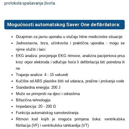
protokola spašavanja života.
Mogućnosti automatskog Saver One defibrilatora:
Dizajniran za javnu uporabu u slučaju hitne medicinske situacije
Jednostavna, brza, učinkovita i praktična uporaba - mogu se
njime služiti i laici
EKG analiza: procjenjuje EKG ritmove, analizira pacijentova prsa
kroz otpor elektroda i odlučuje hoće li defibrilacija biti potrebna ili
ne
Trajanje analize: 4 - 15 sekundi
Kučište od ABS plastike štiti od udaraca, prašine i prskanja vode
Standardna energija: 200 J
Može se primjeniti na djeci i odraslima
Bifazična tehnologija
Impedancija: 20 - 200 Ω
Funkcija automatskog samotestiranja
Ritmovi kod kojih je moguća primjena šoka: ventrikulska
ﬁbrilacija (VF) i ventrikulska tahikardija (VT)