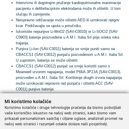
Intenzivno ili dugotrajno pružanje kardiopulmunalne reanimacije
pacijentu s defibrilacijskim elektrodama može ih oštetiti. U tom
slučaju ih zamijenite.
Neispravno održavanje može oštetiti AED ili uzrokovati njegov
kvar. Pridržavajte se uputa u priručniku.
Iskoristite nepunjive Li-MnO2 (SAV-C0010) or Li-SOCI2 (SAV-
C0903) baterije proizvedene u A.M.I. Italia Srl prije isteka roka
trajanja.
Punjiva Li-Ion (SAV-C0011) baterija se smije puniti samo na
CBACCS1 (SAV-C0012) punjaču poizvedenom u A.M.I. Italia Srl.
U suprotom, baterija se može oštetiti.
CBACCS1 (SAV-C0012) punjač se smije koristiti samo s
Meanwell izvorom napajanja, model P66A-3P2JA (SAV-C0013),
proizveden u A.M.I. Italia Srl. Korištenje drugih izvora napajanja
može uzrokovati nepravini rad punjača i oštetiti ACC (SAV-
C0011) punjive baterije.
Baterije vadite iz uređaja samo kada je uređaj ugašen barem 5
Mi koristimo kolačiće
sekundi. Ukoliko se istog ne pridržavate možete ozbiljno oštetiti
uređaj i bateriju.
Koristimo kolačiće i druge tehnologije praćenja da bismo poboljšali
AED, pribor i oprema nisu sterilni i ne mogu se sterilizirati.
vaše korisničko iskustvo na našoj web stranici, kako bismo vam
Ne izlažite uređaj, pribor i opremu direktnom svjetlu ili visokoj
prikazali personalizirani sadržaj i ciljane oglase, analizirali promet na
temperaturi.
našoj web stranici i razumjeli odakle dolaze naši posjetitelji.