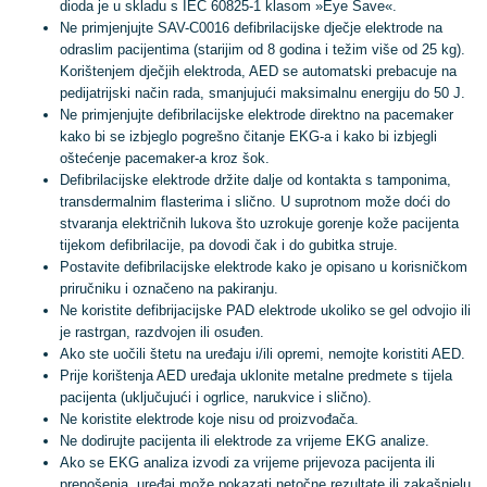
dioda je u skladu s IEC 60825-1 klasom »Eye Save«.
Ne primjenjujte SAV-C0016 defibrilacijske dječje elektrode na
odraslim pacijentima (starijim od 8 godina i težim više od 25 kg).
Korištenjem dječjih elektroda, AED se automatski prebacuje na
pedijatrijski način rada, smanjujući maksimalnu energiju do 50 J.
Ne primjenjujte defibrilacijske elektrode direktno na pacemaker
kako bi se izbjeglo pogrešno čitanje EKG-a i kako bi izbjegli
oštećenje pacemaker-a kroz šok.
Defibrilacijske elektrode držite dalje od kontakta s tamponima,
transdermalnim flasterima i slično. U suprotnom može doći do
stvaranja električnih lukova što uzrokuje gorenje kože pacijenta
tijekom defibrilacije, pa dovodi čak i do gubitka struje.
Postavite defibrilacijske elektrode kako je opisano u korisničkom
priručniku i označeno na pakiranju.
Ne koristite defibrijacijske PAD elektrode ukoliko se gel odvojio ili
je rastrgan, razdvojen ili osuđen.
Ako ste uočili štetu na uređaju i/ili opremi, nemojte koristiti AED.
Prije korištenja AED uređaja uklonite metalne predmete s tijela
pacijenta (uključujući i ogrlice, narukvice i slično).
Ne koristite elektrode koje nisu od proizvođača.
Ne dodirujte pacijenta ili elektrode za vrijeme EKG analize.
Ako se EKG analiza izvodi za vrijeme prijevoza pacijenta ili
prenošenja, uređaj može pokazati netočne rezultate ili zakašnjelu