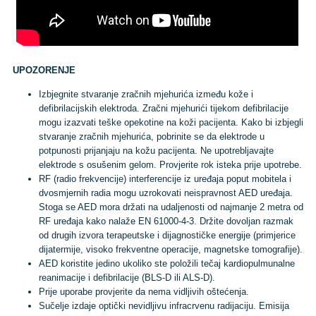
UPOZORENJE
Izbjegnite stvaranje zračnih mjehurića između kože i
defibrilacijskih elektroda. Zračni mjehurići tijekom defibrilacije
mogu izazvati teške opekotine na koži pacijenta. Kako bi izbjegli
stvaranje zračnih mjehurića, pobrinite se da elektrode u
potpunosti prijanjaju na kožu pacijenta. Ne upotrebljavajte
elektrode s osušenim gelom. Provjerite rok isteka prije upotrebe.
RF (radio frekvencije) interferencije iz uređaja poput mobitela i
dvosmjernih radia mogu uzrokovati neispravnost AED uređaja.
Stoga se AED mora držati na udaljenosti od najmanje 2 metra od
RF uređaja kako nalaže EN 61000-4-3. Držite dovoljan razmak
od drugih izvora terapeutske i dijagnostičke energije (primjerice
dijatermije, visoko frekventne operacije, magnetske tomografije).
AED koristite jedino ukoliko ste položili tečaj kardiopulmunalne
reanimacije i defibrilacije (BLS-D ili ALS-D).
Prije uporabe provjerite da nema vidljivih oštećenja.
Sučelje izdaje optički nevidljivu infracrvenu radijaciju. Emisija