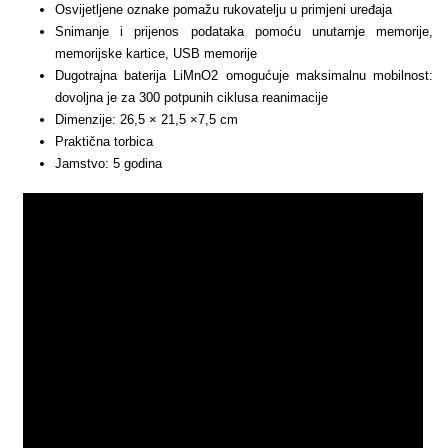
Osvijetljene oznake pomažu rukovatelju u primjeni uređaja
Snimanje i prijenos podataka pomoću unutarnje memorije,
memorijske kartice, USB memorije
Dugotrajna baterija LiMnO2 omogućuje maksimalnu mobilnost:
dovoljna je za 300 potpunih ciklusa reanimacije
Dimenzije: 26,5 × 21,5 ×7,5 cm
Praktična torbica
Jamstvo: 5 godina