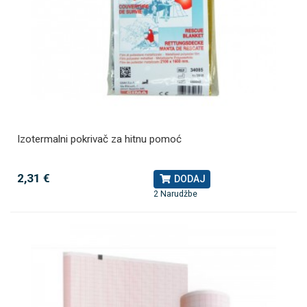
Izotermalni pokrivač za hitnu pomoć
2,31 €
DODAJ
2 Narudžbe