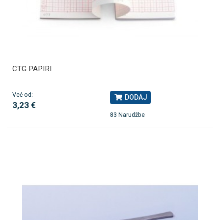
CTG PAPIRI
Već od:
DODAJ
3,23 €
83 Narudžbe