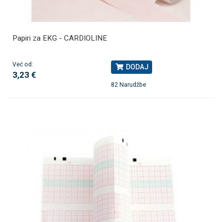
Papiri za EKG - CARDIOLINE
Već od:
DODAJ
3,23 €
82 Narudžbe