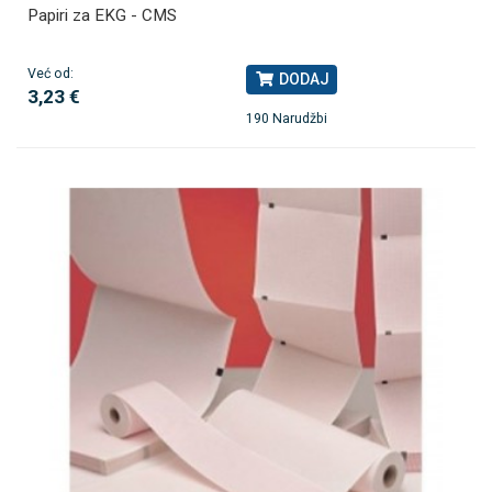
Papiri za EKG - CMS
Već od:
DODAJ
3,23 €
190 Narudžbi