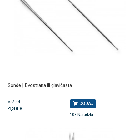
Sonde | Dvostrana ili glavičasta
Već od:
DODAJ
4,38 €
108 Narudžbi