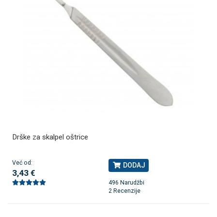
Drške za skalpel oštrice
Već od:
DODAJ
3,43 €
496 Narudžbi
2 Recenzije