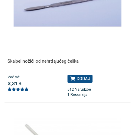
Skalpel nožići od nehrđajućeg čelika
Već od:
DODAJ
3,31 €
512 Narudžbe
1 Recenzija