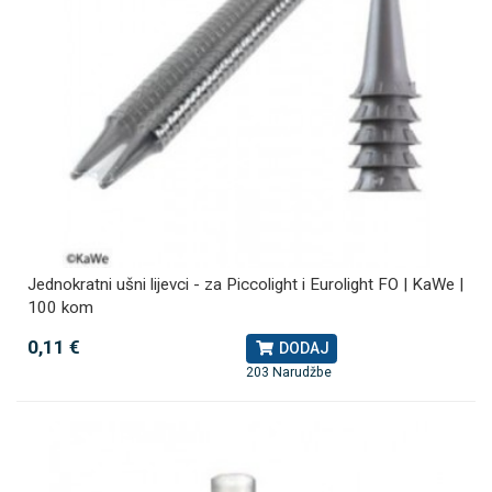
Jednokratni ušni lijevci - za Piccolight i Eurolight FO | KaWe |
100 kom
0,11 €
DODAJ
203 Narudžbe