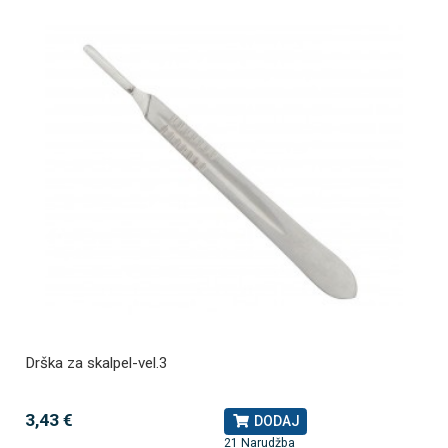
Drška za skalpel-vel.3
3,43 €
DODAJ
21 Narudžba