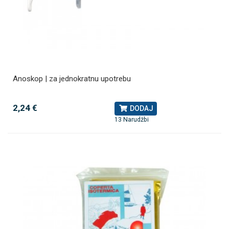
Anoskop | za jednokratnu upotrebu
2,24 €
DODAJ
13 Narudžbi