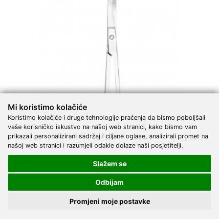
Mi koristimo kolačiće
Koristimo kolačiće i druge tehnologije praćenja da bismo poboljšali
vaše korisničko iskustvo na našoj web stranici, kako bismo vam
prikazali personalizirani sadržaj i ciljane oglase, analizirali promet na
našoj web stranici i razumjeli odakle dolaze naši posjetitelji.
Slažem se
Škare očne za iris savijene 11,5 cm
Odbijam
4,43 €
DODAJ
Promjeni moje postavke
6 Narudžbi