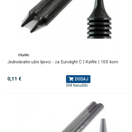
Jednokratni ušni lijevci - za Eurolight C | KaWe | 100 kom
0,11 €
DODAJ
508 Narudžbi