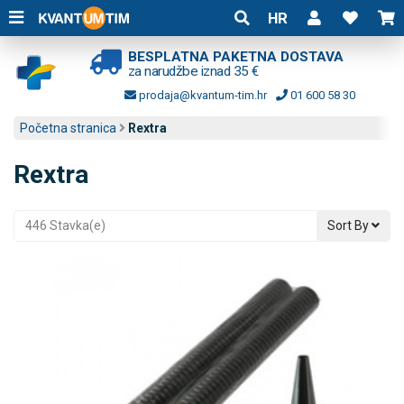
HR
BESPLATNA PAKETNA DOSTAVA
za narudžbe iznad 35 €
prodaja@kvantum-tim.hr
01 600 58 30
Početna stranica
Rextra
Rextra
446 Stavka(e)
Sort By