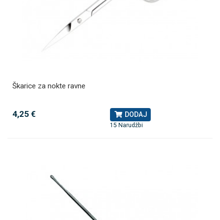
Škarice za nokte ravne
4,25 €
DODAJ
15 Narudžbi