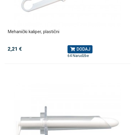
Mehanički kaliper, plastični
2,21 €
DODAJ
64 Narudžbe