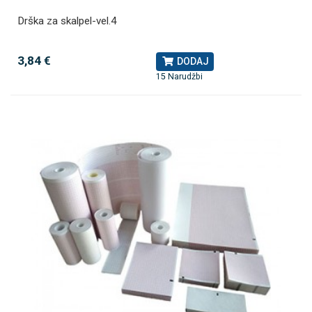
Drška za skalpel-vel.4
3,84 €
DODAJ
15 Narudžbi