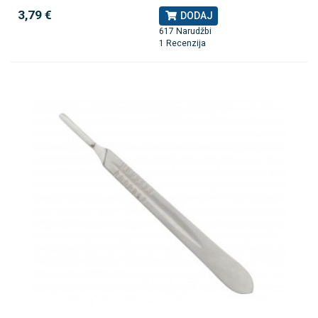
3,79 €
DODAJ
617 Narudžbi
1 Recenzija