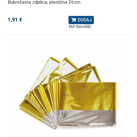
Bubrežasta zdjelica, plastična 26cm
1,91 €
DODAJ
360 Narudžbi