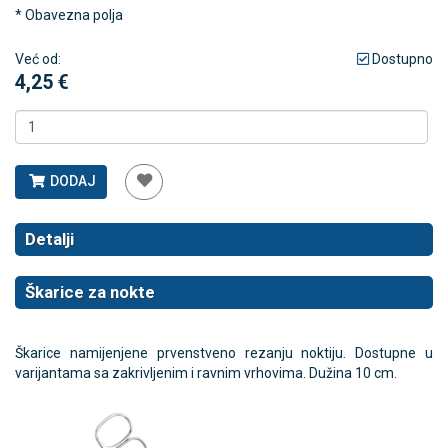
* Obavezna polja
Već od:
Dostupno
4,25 €
DODAJ
Detalji
Škarice za nokte
Škarice namijenjene prvenstveno rezanju noktiju. Dostupne u
varijantama sa zakrivljenim i ravnim vrhovima. Dužina 10 cm.