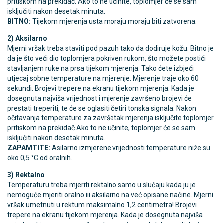
pritiskom na prekidač. Ako to ne učinite, toplomjer će se sam
isključiti nakon desetak minuta.
BITNO:
Tijekom mjerenja usta moraju moraju biti zatvorena.
2) Aksilarno
Mjerni vršak treba staviti pod pazuh tako da dodiruje kožu. Bitno je
da je što veći dio toplomjera pokriven rukom, što možete postići
stavljanjem ruke na prsa tijekom mjerenja. Tako ćete izbjeći
utjecaj sobne temperature na mjerenje. Mjerenje traje oko 60
sekundi. Brojevi trepere na ekranu tijekom mjerenja. Kada je
dosegnuta najviša vrijednost i mjerenje završeno brojevi će
prestati treperiti, te će se oglasiti četiri tonska signala. Nakon
očitavanja temperature za završetak mjerenja isključite toplomjer
pritiskom na prekidač.Ako to ne učinite, toplomjer će se sam
isključiti nakon desetak minuta.
ZAPAMTITE:
Asilarno izmjerene vrijednosti temperature niže su
oko 0,5 °C od oralnih.
3) Rektalno
Temperaturu treba mjeriti rektalno samo u slučaju kada ju je
nemoguće mjeriti oralno iii aksilarno na već opisane načine. Mjerni
vršak umetnuti u rektum maksimalno 1,2 centimetra! Brojevi
trepere na ekranu tijekom mjerenja. Kada je dosegnuta najviša