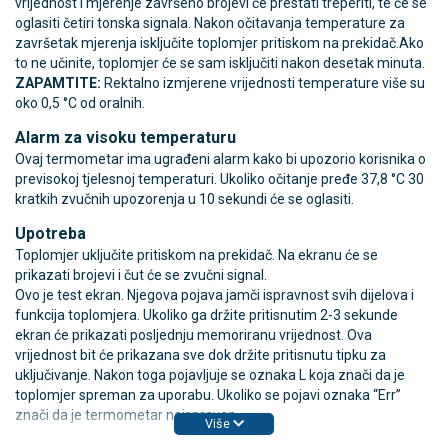
vrijednost i mjerenje završeno brojevi će prestati treperiti, te će se
oglasiti četiri tonska signala. Nakon očitavanja temperature za
završetak mjerenja isključite toplomjer pritiskom na prekidač.Ako
to ne učinite, toplomjer će se sam isključiti nakon desetak minuta.
ZAPAMTITE:
Rektalno izmjerene vrijednosti temperature više su
oko 0,5 °C od oralnih.
Alarm za visoku temperaturu
Ovaj termometar ima ugrađeni alarm kako bi upozorio korisnika o
previsokoj tjelesnoj temperaturi. Ukoliko očitanje pređe 37,8 °C 30
kratkih zvučnih upozorenja u 10 sekundi će se oglasiti.
Upotreba
Toplomjer uključite pritiskom na prekidač. Na ekranu će se
prikazati brojevi i čut će se zvučni signal.
Ovo je test ekran. Njegova pojava jamči ispravnost svih dijelova i
funkcija toplomjera. Ukoliko ga držite pritisnutim 2-3 sekunde
ekran će prikazati posljednju memoriranu vrijednost. Ova
vrijednost bit će prikazana sve dok držite pritisnutu tipku za
uključivanje. Nakon toga pojavljuje se oznaka L koja znači da je
toplomjer spreman za uporabu. Ukoliko se pojavi oznaka “Err”
znači da je termometar neispravan.
Više