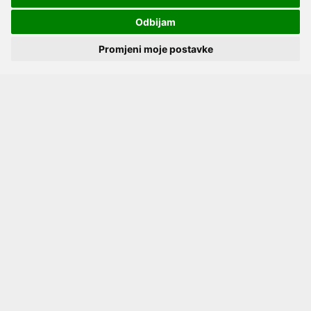
Odbijam
Promjeni moje postavke
Tlakomjer za nadlakticu NOVAMA PRO+AF BT s
Novo
Bluetoothom i adapterom
69,88 €
DODAJ