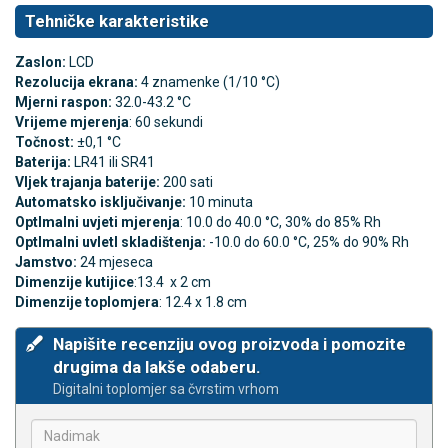
Tehničke karakteristike
Zaslon:
LCD
Rezolucija ekrana:
4 znamenke (1/10 °C)
Mjerni raspon:
32.0-43.2 °C
Vrijeme mjerenja
: 60 sekundi
Točnost:
±0,1 °C
Baterija:
LR41 ili SR41
Vljek trajanja baterije:
200 sati
Automatsko isključivanje:
10 minuta
Optlmalni uvjeti mjerenja
: 10.0 do 40.0 °C, 30% do 85% Rh
Optlmalni uvletl skladištenja:
-10.0 do 60.0 °C, 25% do 90% Rh
Jamstvo:
24 mjeseca
Dimenzije kutijice
:13.4 x 2 cm
Dimenzije toplomjera
: 12.4 x 1.8 cm
Napišite recenziju ovog proizvoda i pomozite
drugima da lakše odaberu.
Digitalni toplomjer sa čvrstim vrhom