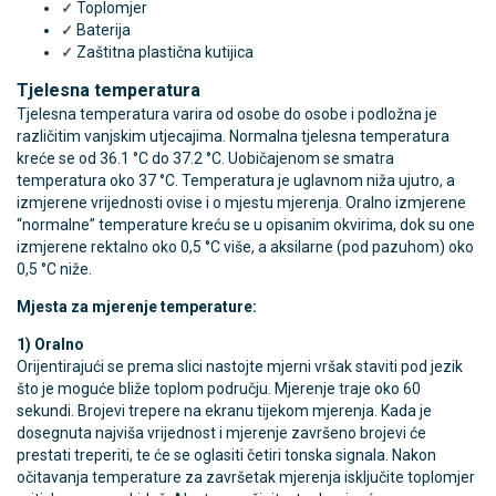
Toplomjer
✓
Baterija
✓
Zaštitna plastična kutijica
✓
Tjelesna temperatura
Tjelesna temperatura varira od osobe do osobe i podložna je
različitim vanjskim utjecajima. Normalna tjelesna temperatura
kreće se od 36.1 °C do 37.2 °C. Uobičajenom se smatra
temperatura oko 37 °C. Temperatura je uglavnom niža ujutro, a
izmjerene vrijednosti ovise i o mjestu mjerenja. Oralno izmjerene
“normalne” temperature kreću se u opisanim okvirima, dok su one
izmjerene rektalno oko 0,5 °C više, a aksilarne (pod pazuhom) oko
0,5 °C niže.
Mjesta za mjerenje temperature:
1) Oralno
Orijentirajući se prema slici nastojte mjerni vršak staviti pod jezik
što je moguće bliže toplom području. Mjerenje traje oko 60
sekundi. Brojevi trepere na ekranu tijekom mjerenja. Kada je
dosegnuta najviša vrijednost i mjerenje završeno brojevi će
prestati treperiti, te će se oglasiti četiri tonska signala. Nakon
očitavanja temperature za završetak mjerenja isključite toplomjer