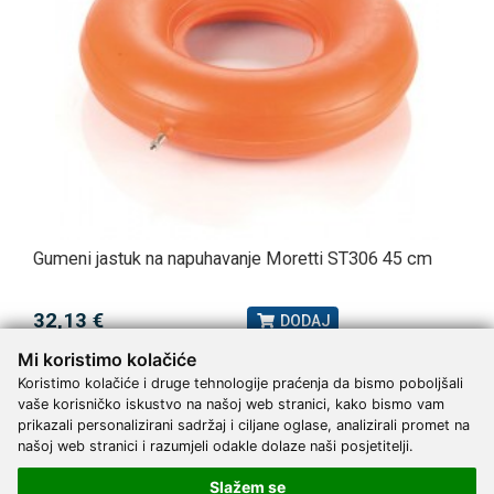
Gumeni jastuk na napuhavanje Moretti ST306 45 cm
32,13 €
DODAJ
100 Narudžbi
Mi koristimo kolačiće
Koristimo kolačiće i druge tehnologije praćenja da bismo poboljšali
vaše korisničko iskustvo na našoj web stranici, kako bismo vam
prikazali personalizirani sadržaj i ciljane oglase, analizirali promet na
našoj web stranici i razumjeli odakle dolaze naši posjetitelji.
Novi proizvodi
Slažem se