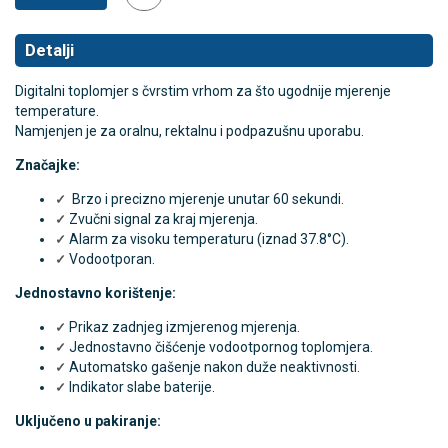
Detalji
Digitalni toplomjer s čvrstim vrhom za što ugodnije mjerenje
temperature.
Namjenjen je za oralnu, rektalnu i podpazušnu uporabu.
Značajke:
Brzo i precizno mjerenje unutar 60 sekundi.
✓
Zvučni signal za kraj mjerenja.
✓
Alarm za visoku temperaturu (iznad 37.8°C).
✓
Vodootporan.
✓
Jednostavno korištenje:
Prikaz zadnjeg izmjerenog mjerenja.
✓
Jednostavno čišćenje vodootpornog toplomjera.
✓
Automatsko gašenje nakon duže neaktivnosti.
✓
Indikator slabe baterije.
✓
Uključeno u pakiranje: