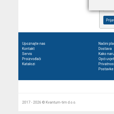
Prija
Upoznajte nas
Načini pl
Kontakt
Dostava
Servis
Kako naru
Proizvođači
Opći uvje
Katalozi
Privatnos
Postavke 
2017 - 2026 © Kvantum-tim d.o.o.