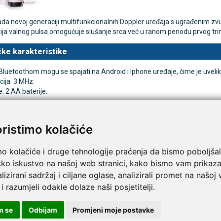
da novoj generaciji multifunkcionalnih Doppler uređaja s ugrađenim zv
ja valnog pulsa omogućuje slušanje srca već u ranom periodu prvog trim
TAMMY Pilla 7 × 4 – tjedna
LEPU Armfit+ BP2 tlako
Novo
 tablete
za nadlakticu s EKG-om
ke karakteristike
€
107,50 €
DODAJ
DODAJ
Bluetoothom mogu se spajati na Android i Iphone uređaje, čime je uveli
1 Narudžba
ija: 3 MHz.
: 2 AA baterije.
pišite recenziju ovog proizvoda i pomozite drugima da la
AN SD1 džepni dopler
oristimo kolačiće
mo kolačiće i druge tehnologije praćenja da bismo poboljšal
čko iskustvo na našoj web stranici, kako bismo vam prikaza
lizirani sadržaj i ciljane oglase, analizirali promet na našoj
 i razumjeli odakle dolaze naši posjetitelji.
m se
Odbijam
Promjeni moje postavke