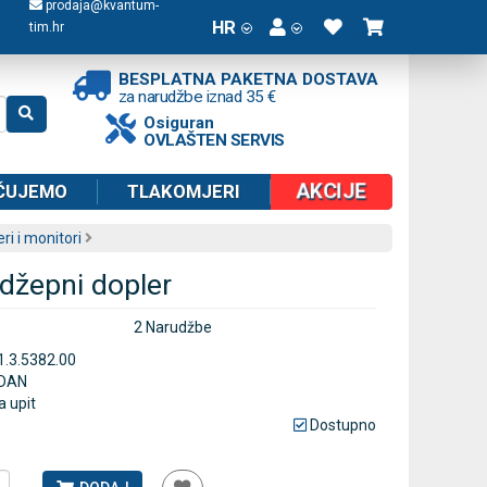
prodaja@kvantum-
HR
tim.hr
BESPLATNA PAKETNA DOSTAVA
za narudžbe iznad 35 €
Osiguran
OVLAŠTEN SERVIS
AKCIJE
ČUJEMO
TLAKOMJERI
ri i monitori
džepni dopler
2 Narudžbe
1.3.5382.00
DAN
a upit
Dostupno