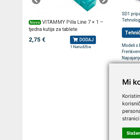
SD1 pripa
Tehnologi
 za
VITAMMY Pilla Line 7 × 1 –
VI
Novo
Novo
tjedna kutija za tablete
kutija za
Tehnič
2,75 €
10,74 
J
DODAJ
Modeli s 
1 Narudžba
Frenkvenc
Napajanje
Na
ED
Mi k
Koristi
korisni
persona
stranici
Slaže