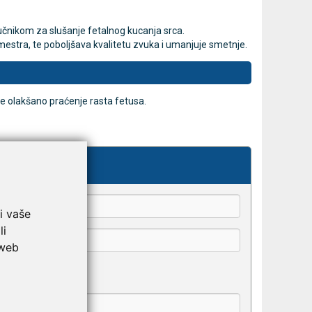
učnikom za slušanje fetalnog kucanja srca.
estra, te poboljšava kvalitetu zvuka i umanjuje smetnje.
mjer
MESI mTABLET ABI -
MESI
Novo
Novo
gležanjski indeks
kanalni ele
Cijena na upit
Cijena na upit
DODAJ
013637453
013637453
ke olakšano praćenje rasta fetusa.
kše odaberu.
i vaše
li
 web