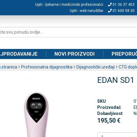
Upiti - ljekarne i medicinski profesionalci:
01 36 37 453
Upiti - web narudžbe:
01 600 58 30
JPRODAVANIJE
NOVI PROIZVODI
PREPORU
 stranica
Profesionalna dijagnostika
Dijagnostički uređaji
CTG dople
EDAN SD1 
SKU
0
Proizvođač
E
Dobavljivost
N
195,50 €