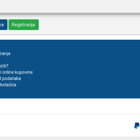
va
Registracija
aćanja
čiti?
ti online kupovine
t podataka
kolačića