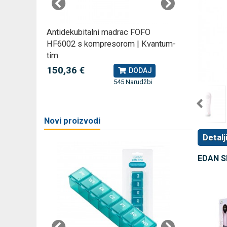
rski
Antidekubitalni madrac FOFO
Rossmax
HF6002 s kompresorom | Kvantum-
kompreso
tim
79,49 
J
150,36 €
DODAJ
545 Narudžbi
žbi
a
Novi proizvodi
Detalj
EDAN SD