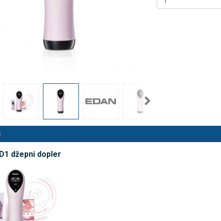
 NB500 profesionalni
Rossmax X5 tlakomjer za nadla
rski inhalator
€
80,25 €
DODAJ
DODAJ
494 Narudžbe
2489 Narudžbi
15 Recenzija
57 Recenzija
i
1 džepni dopler