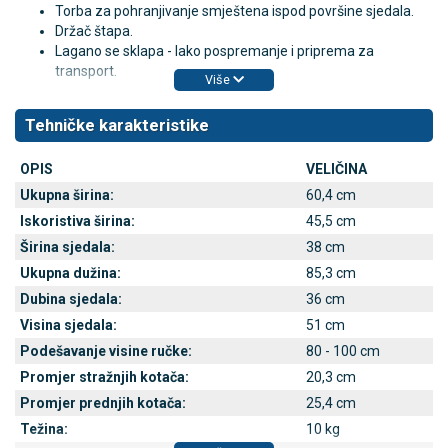
Torba za pohranjivanje smještena ispod površine sjedala.
Držač štapa.
Lagano se sklapa - lako pospremanje i priprema za
transport.
Više
Tehničke karakteristike
OPIS
VELIČINA
Ukupna širina:
60,4 cm
Iskoristiva širina:
45,5 cm
Širina sjedala:
38 cm
Ukupna dužina:
85,3 cm
Dubina sjedala:
36 cm
Visina sjedala:
51 cm
Podešavanje visine ručke:
80 - 100 cm
Promjer stražnjih kotača:
20,3 cm
Promjer prednjih kotača:
25,4 cm
Težina:
10 kg