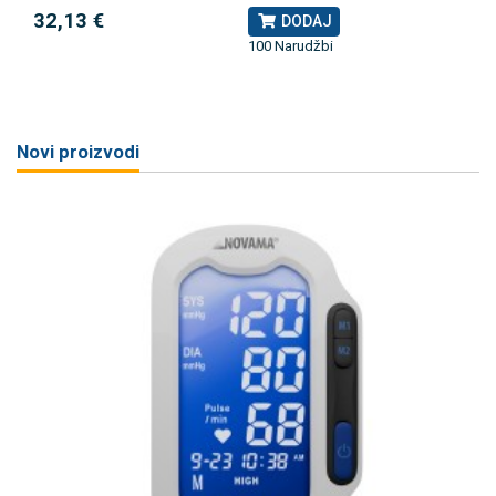
32,13 €
DODAJ
100 Narudžbi
Novi proizvodi