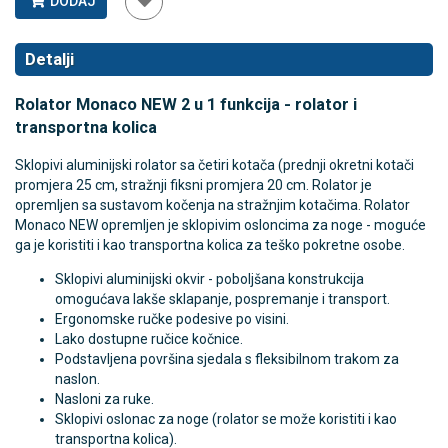
DODAJ
Detalji
Rolator Monaco NEW 2 u 1 funkcija - rolator i
transportna kolica
Sklopivi aluminijski rolator sa četiri kotača (prednji okretni kotači
promjera 25 cm, stražnji fiksni promjera 20 cm. Rolator je
opremljen sa sustavom kočenja na stražnjim kotačima. Rolator
Monaco NEW opremljen je sklopivim osloncima za noge - moguće
ga je koristiti i kao transportna kolica za teško pokretne osobe.
Sklopivi aluminijski okvir - poboljšana konstrukcija
omogućava lakše sklapanje, pospremanje i transport.
Ergonomske ručke podesive po visini.
Lako dostupne ručice kočnice.
Podstavljena površina sjedala s fleksibilnom trakom za
naslon.
Nasloni za ruke.
Sklopivi oslonac za noge (rolator se može koristiti i kao
transportna kolica).