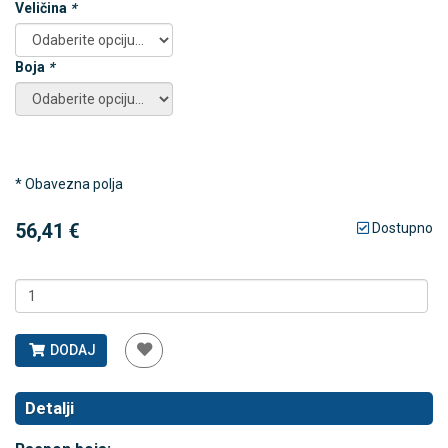
Veličina
*
Boja
*
* Obavezna polja
56,41 €
Dostupno
DODAJ
Detalji