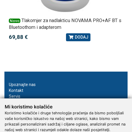
Tlakomjer za nadlakticu NOVAMA PRO+AF BT s
Novo
Bluetoothom i adapterom
69,88 €
DODAJ
Upoznajte nas
Kontakt
Servis
Proizvođači
Mi koristimo kolačiće
Katalozi
Koristimo kolačiće i druge tehnologije praćenja da bismo poboljšali
vaše korisničko iskustvo na našoj web stranici, kako bismo vam
Načini plaćanja
prikazali personalizirani sadržaj i ciljane oglase, analizirali promet na
Dostava
našoj web stranici i razumjeli odakle dolaze naši posjetitelji.