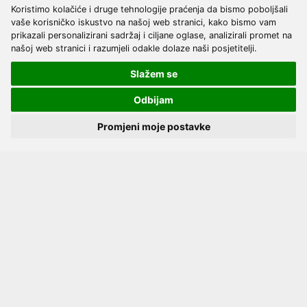
Koristimo kolačiće i druge tehnologije praćenja da bismo poboljšali
vaše korisničko iskustvo na našoj web stranici, kako bismo vam
prikazali personalizirani sadržaj i ciljane oglase, analizirali promet na
Upoznajte nas
našoj web stranici i razumjeli odakle dolaze naši posjetitelji.
Kontakt
Slažem se
Servis
Proizvođači
Odbijam
Katalozi
Promjeni moje postavke
Načini plaćanja
Dostava
Kako naručiti?
Opći uvjeti online kupovine
Privatnost podataka
Postavke kolačića
Pratite nas
Facebook
Instagram
Youtube