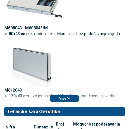
M608043
-
M608043/M
➢
80x43 cm -
za jednu sliku | Model sa i bez podešavanje svjetla
M612043
➢
120x43 cm -
za jednu sliku | Model bez podešavanja svjetla
Više
Tehničke karakteristike
Broj
Mogućnost podešavanja
Šifra
Dimenzije