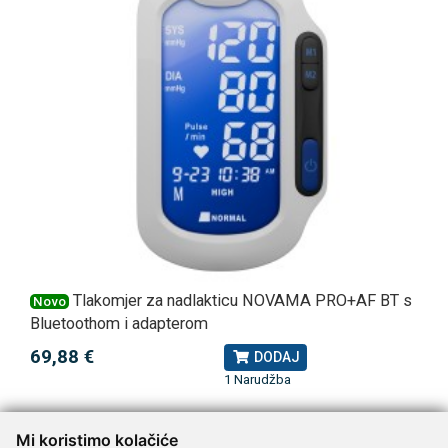
Tlakomjer za nadlakticu NOVAMA PRO+AF BT s
Novo
Bluetoothom i adapterom
69,88 €
DODAJ
1 Narudžba
Mi koristimo kolačiće