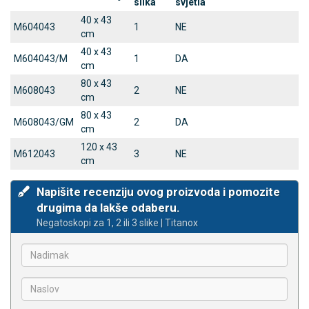
slika
svjetla
40 x 43
M604043
1
NE
cm
40 x 43
M604043/M
1
DA
cm
80 x 43
M608043
2
NE
cm
80 x 43
M608043/GM
2
DA
cm
120 x 43
M612043
3
NE
cm
Napišite recenziju ovog proizvoda i pomozite
drugima da lakše odaberu.
Negatoskopi za 1, 2 ili 3 slike | Titanox