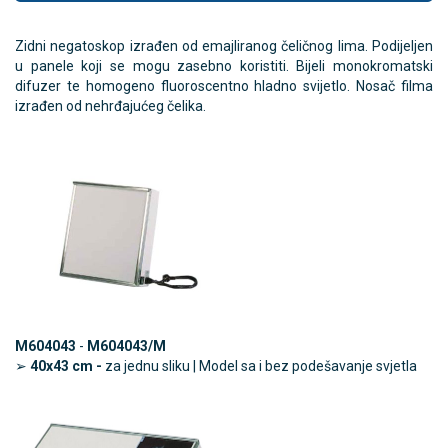
Zidni negatoskop izrađen od emajliranog čeličnog lima. Podijeljen
u panele koji se mogu zasebno koristiti. Bijeli monokromatski
difuzer te homogeno fluoroscentno hladno svijetlo. Nosač filma
izrađen od nehrđajućeg čelika.
M604043
-
M604043/M
➢
40x43 cm -
za jednu sliku | Model sa i bez podešavanje svjetla