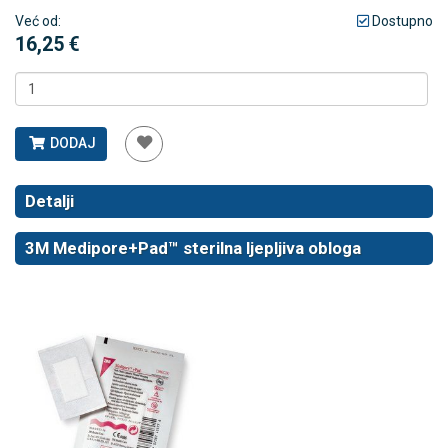
Već od:
Dostupno
16,25 €
DODAJ
Detalji
3M Medipore+Pad™ sterilna ljepljiva obloga