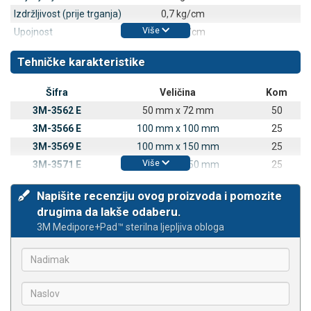
Izdržljivost (prije trganja)
0,7 kg/cm
Više
Upojnost
1,7 ml/cm
Tehničke karakteristike
Šifra
Veličina
Kom
3M-3562 E
50 mm x 72 mm
50
3M-3566 E
100 mm x 100 mm
25
3M-3569 E
100 mm x 150 mm
25
Više
3M-3571 E
100 mm x 250 mm
25
Napišite recenziju ovog proizvoda i pomozite
drugima da lakše odaberu.
3M Medipore+Pad™ sterilna ljepljiva obloga