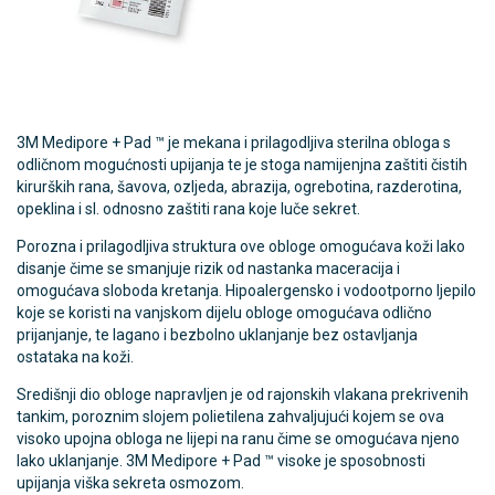
3M Medipore + Pad ™ je mekana i prilagodljiva sterilna obloga s
odličnom mogućnosti upijanja te je stoga namijenjna zaštiti čistih
kirurških rana, šavova, ozljeda, abrazija, ogrebotina, razderotina,
opeklina i sl. odnosno zaštiti rana koje luče sekret.
Porozna i prilagodljiva struktura ove obloge omogućava koži lako
disanje čime se smanjuje rizik od nastanka maceracija i
omogućava sloboda kretanja. Hipoalergensko i vodootporno ljepilo
koje se koristi na vanjskom dijelu obloge omogućava odlično
prijanjanje, te lagano i bezbolno uklanjanje bez ostavljanja
ostataka na koži.
Središnji dio obloge napravljen je od rajonskih vlakana prekrivenih
tankim, poroznim slojem polietilena zahvaljujući kojem se ova
visoko upojna obloga ne lijepi na ranu čime se omogućava njeno
lako uklanjanje. 3M Medipore + Pad ™ visoke je sposobnosti
upijanja viška sekreta osmozom.