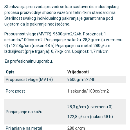
Sterilizacija proizvoda provodi se kao sastavni dio industrijskog
procesa proizvodnje shodno važećim tehničkim standardima.
Sterilnost svakog individualnog pakiranja je garantirana pod
uvjetom da je pakiranje neoštećeno.
Propusnost vlage (MVTR): 9600g/m2/24h. Poroznost: 1
sekunda/100cc/cm2. Prinjanjanje na kožu: 28,3g/cm (u vremenu
0) i 122,8g/cm (nakon 48 h) Prijanjanje na metal: 280g/cm
Izdržljivost (prije trganja): 0,7 kg/ cm. Upojnost: 1,7 ml/cm
Za profesionalnu uporabu.
Opis
Vrijednosti
Propusnost vlage (MVTR)
9600g/m2/24h
Poroznost
1 sekunda/100cc/cm2
28,3 g/cm (u vremenu 0)
Prinjanjanje na kožu
122,8 g/ cm (nakon 48 h)
Prijanjanje na metal
280 g/cm