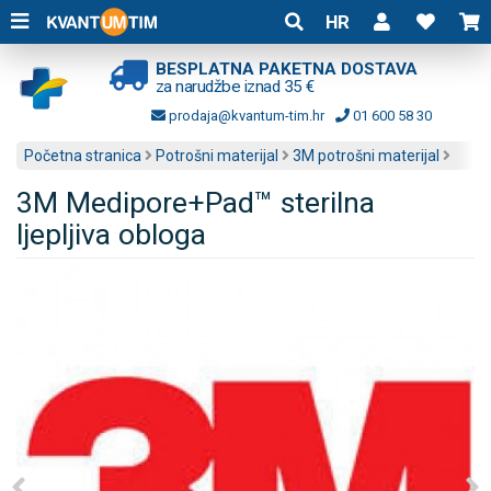
HR
BESPLATNA PAKETNA DOSTAVA
za narudžbe iznad 35 €
prodaja@kvantum-tim.hr
01 600 58 30
Početna stranica
Potrošni materijal
3M potrošni materijal
3M Medipore+Pad™ sterilna
ljepljiva obloga