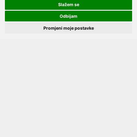
Slažem se
Odbijam
Upoznajte nas
Promjeni moje postavke
Kontakt
Servis
Proizvođači
Katalozi
Načini plaćanja
Dostava
Kako naručiti?
Opći uvjeti online kupovine
Privatnost podataka
Postavke kolačića
Pratite nas
Facebook
Instagram
Youtube