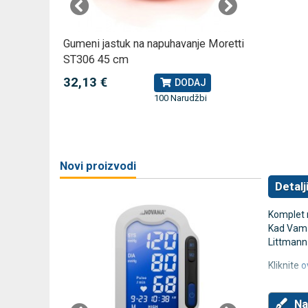
omjer za
Gumeni jastuk na napuhavanje Moretti
Rossmax
ST306 45 cm
kompreso
32,13 €
79,49 
J
DODAJ
100 Narudžbi
žbi
a
Novi proizvodi
Detalj
Komplet r
Kad Vam 
Littmann
Kliknite
o
Na