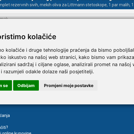
plet rezervnih sivih, mekih oliva za Littmann stetoskope, 1 par malih, 1 
TAMMY Pilla Line 7 × 1 –
VITAMMY Pilla 7 × 4 – t
Novo
tija za tablete
kutija za tablete
oristimo kolačiće
10,74 €
DODAJ
DODAJ
1 Narudžba
1 Narudžba
mo kolačiće i druge tehnologije praćenja da bismo poboljšal
čko iskustvo na našoj web stranici, kako bismo vam prikaza
lizirani sadržaj i ciljane oglase, analizirali promet na našoj
 i razumjeli odakle dolaze naši posjetitelji.
m se
Odbijam
Promjeni moje postavke
va
Registracija
aćanja
čiti?
ti online kupovine