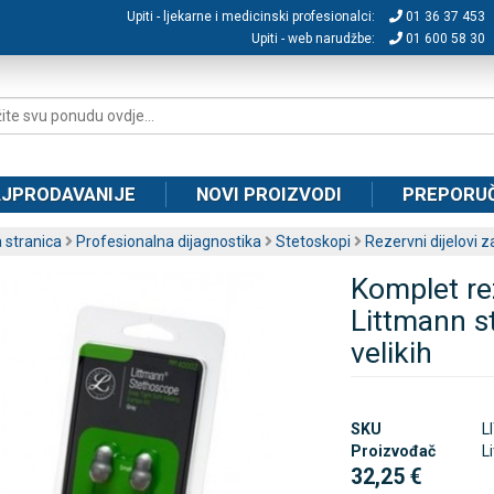
Upiti - ljekarne i medicinski profesionalci:
01 36 37 453
Upiti - web narudžbe:
01 600 58 30
JPRODAVANIJE
NOVI PROIZVODI
PREPORU
 stranica
Profesionalna dijagnostika
Stetoskopi
Rezervni dijelovi 
Komplet rez
Littmann st
velikih
SKU
L
Proizvođač
L
32,25 €