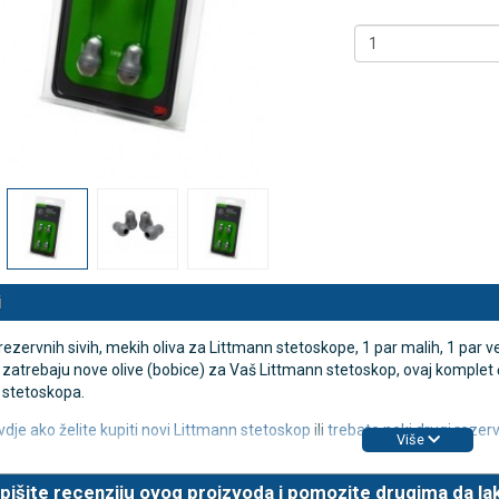
 NB500 profesionalni
Antidekubitalni madrac FOFO
rski inhalator
HF6002 s valjkastim zračnim
komorama i kompresorom |
€
DODAJ
Kvantum-tim
494 Narudžbe
150,36 €
15 Recenzija
DODAJ
546 Narudžbi
i
ezervnih sivih, mekih oliva za Littmann stetoskope, 1 par malih, 1 par vel
zatrebaju nove olive (bobice) za Vaš Littmann stetoskop, ovaj komplet
 stetoskopa.
vdje ako želite kupiti novi Littmann stetoskop
ili
trebate neki drugi rezer
Više
pišite recenziju ovog proizvoda i pomozite drugima da la