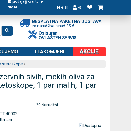
prodaja@kvantum-
HR
tim.hr
BESPLATNA PAKETNA DOSTAVA
za narudžbe iznad 35 €
Osiguran
OVLAŠTEN SERVIS
AKCIJE
ČUJEMO
TLAKOMJERI
za stetoskope
ervnih sivih, mekih oliva za
etoskope, 1 par malih, 1 par
29 Narudžbi
ITT-40002
ittmann
Dostupno