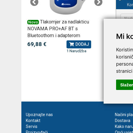
Kom
 –
Tlakomjer za nadlakticu
VI
Novo
Novo
NOVAMA PRO+AF BT s
tjedna ku
Mi k
Bluetoothom i adapterom
2,75 €
J
69,88 €
DODAJ
Koristi
1 Narudžba
korisni
persona
stranici
Slaže
Prija
Upoznajte nas
Načini pl
Kontakt
Dostava
Servis
Kako naru
Proizvođači
Opći uvje