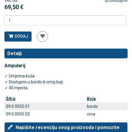
Već od:
Dostupno
69,50 €
DODAJ
Detalji
Ampularij
✓ Umjetna koža.
✓ Dostupno u bordo ili crnoj boji.
✓ 45 mjesta.
Šifra
Boja
09.0.0055.01
bordo
09.0.0055.02
crna
Napišite recenziju ovog proizvoda i pomozite