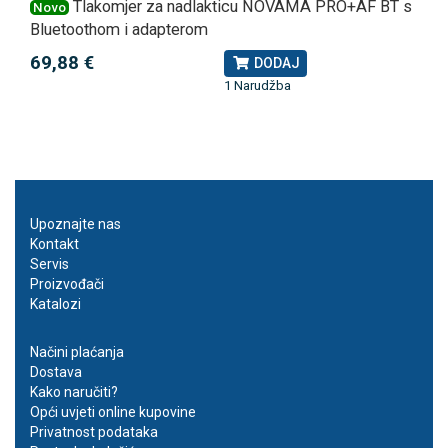
Tlakomjer za nadlakticu NOVAMA PRO+AF BT s
Novo
Bluetoothom i adapterom
69,88 €
DODAJ
1 Narudžba
Upoznajte nas
Kontakt
Servis
Proizvođači
Katalozi
Načini plaćanja
Dostava
Kako naručiti?
Opći uvjeti online kupovine
Privatnost podataka