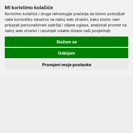
69,88 €
DODAJ
Mi koristimo kolačiće
Koristimo kolačiće i druge tehnologije praćenja da bismo poboljšali
vaše korisničko iskustvo na našoj web stranici, kako bismo vam
prikazali personalizirani sadržaj i ciljane oglase, analizirali promet na
našoj web stranici i razumjeli odakle dolaze naši posjetitelji.
Slažem se
Upoznajte nas
Odbijam
Kontakt
Servis
Promjeni moje postavke
Proizvođači
Katalozi
Načini plaćanja
Dostava
Kako naručiti?
Opći uvjeti online kupovine
Privatnost podataka
Postavke kolačića
Pratite nas