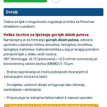
Detalji
Čašica za lijek s mogućnošću regulacije protoka za Rossmax
inhalatore s usnikom.
Velike čestice za liječenje gornjih dišnih puteva
Namijenjena je za tretiranje
gornjih dišnih puteva
, odnosno
upotrebu u liječenju rinitisa, sinusitisa, faringitisa, tonzilitisa,
laringitisa, traheitisa i traheobronhitisa u čijoj je terapiji potrebno
primjeniti lijek u obliku većih čestica.
VAT tehnologija: ≥0.15 (zatvorena) / >0.5 ml/min (otvorena) pri
konzistentnoj veličini čestica (MMAD) 5-10 μm.
Brzina raspršivanja se može podešavati otvaranjem ili
✓
zatvaranjem otvora na čašici.
Dvodijelan, učinkovit dizajn omogućuje lako čišćenje,
✓
sastavljanje i rastavljanje.
Preporučuje se zamjena čašice nakon 6 mjeseci uporabe.
✓