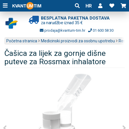
HR
BESPLATNA PAKETNA DOSTAVA
za narudžbe iznad 35 €
prodaja@kvantum-tim.hr
01 600 58 30
Početna stranica
Medicinski proizvodi za osobnu upotrebu
Respi
Čašica za lijek za gornje dišne
puteve za Rossmax inhalatore