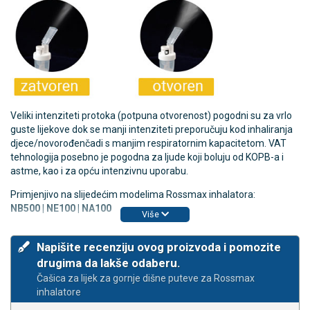
Veliki intenziteti protoka (potpuna otvorenost) pogodni su za vrlo
guste lijekove dok se manji intenziteti preporučuju kod inhaliranja
djece/novorođenčadi s manjim respiratornim kapacitetom. VAT
tehnologija posebno je pogodna za ljude koji boluju od KOPB-a i
astme, kao i za opću intenzivnu uporabu.
Primjenjivo na slijedećim modelima Rossmax inhalatora:
NB500 | NE100 | NA100
Više
Napišite recenziju ovog proizvoda i pomozite
drugima da lakše odaberu.
Čašica za lijek za gornje dišne puteve za Rossmax
inhalatore