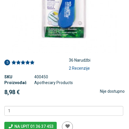
36 Narudžbi
5
2 Recenzije
SKU
400450
Proizvođač
Apothecary Products
8,98 €
Nije dostupno
NA UPIT 01 36 37 453