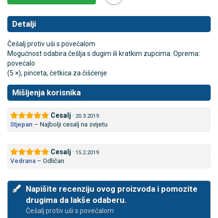
Detalji
Češalj protiv uši s povećalom
Mogućnost odabira češlja s dugim ili kratkim zupcima. Oprema:
povećalo
(5 ×), pinceta, četkica za čišćenje
Mišljenja korisnika
Cesalj
·
20.3.2019.
Stjepan
–
Najbolji cesalj na svijetu
Cesalj
·
15.2.2019.
Vedrana
–
Odličan
Napišite recenziju ovog proizvoda i pomozite
drugima da lakše odaberu.
Češalj protiv uši s povećalom