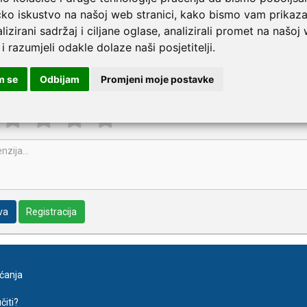
pišite recenziju ovog proizvoda i pomozite drugima da la
čko iskustvo na našoj web stranici, kako bismo vam prikaza
G-uređaj FC 700
lizirani sadržaj i ciljane oglase, analizirali promet na našoj
 i razumjeli odakle dolaze naši posjetitelji.
m se
Odbijam
Promjeni moje postavke
va
Registracija
aćanja
čiti?