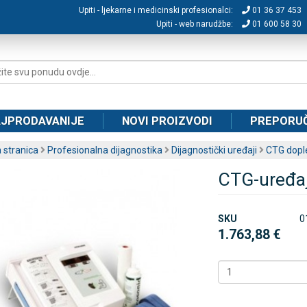
Upiti - ljekarne i medicinski profesionalci:
01 36 37 453
Upiti - web narudžbe:
01 600 58 30
JPRODAVANIJE
NOVI PROIZVODI
PREPORU
 stranica
Profesionalna dijagnostika
Dijagnostički uređaji
CTG dople
CTG-uređa
SKU
0
1.763,88 €