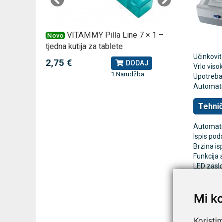
 –
VITAMMY Pilla Line 7 × 1 –
VI
Novo
Novo
tjedna kutija za tablete
kutija za
Učinkovit
2,75 €
10,74 
J
DODAJ
Vrlo viso
1 Narudžba
Upotreba
Automatsk
Tehnič
Automats
Ispis po
Brzina is
Funkcija a
LED zasl
Intenzit
Raspon vr
Mi k
Dimenzij
Težina: cc
Koristi