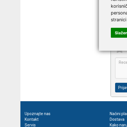
Na
korisni
CT
persona
stranici
Slaže
Prija
Upoznajte nas
Načini pl
Kontakt
Dostava
Servis
Kako naru