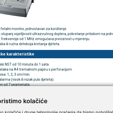
TAMMY Pilla 7 × 4 – tjedna
LEPU Armfit+ BP2 tlako
Novo
 tablete
za nadlakticu s EKG-om
 fetalni monitor, jednostavan za korištenje.
€
107,50 €
DODAJ
DODAJ
k stupanj osjetljivosti ultrazvučnog doplera, pokretanje pritiskom na jedn
1 Narudžba
 frekvencije od 1 MHz omogućava preciznost u mjerenju.
a ili ručna detekcija kretanja djeteta.
ke karakteristike
ki NST od 10 minuta do 1 sata.
dataka na A4 tremalnom papiru s perforacijom.
pisa: 1, 2, 3 cm/min.
larma (visok ili nizak puls djeteta).
on od 7 segmenata
et: <10 mW/cm2.
ijednosti pulsa: od 50 do 240 otkucaja u minuti (± 1 otkucaj)
oristimo kolačiće
e: 296 × 305 × 92 mm.
a. 2,9 kg.
mo kolačiće i druge tehnologije praćenja da bismo poboljšal