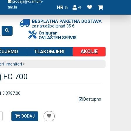
prodaja@kvantum-
HR
tim.hr
BESPLATNA PAKETNA DOSTAVA
za narudžbe iznad 35 €
Osiguran
OVLAŠTEN SERVIS
AKCIJE
ČUJEMO
TLAKOMJERI
ri i monitori
j FC 700
1.3.3787.00
Dostupno
DODAJ