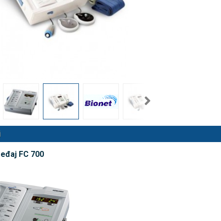
nalni kompresorski inhalator
Rossmax X5 tlakomjer za nadla
 NB-500
€
80,25 €
DODAJ
DODAJ
494 Narudžbe
2489 Narudžbi
15 Recenzija
57 Recenzija
i
eđaj FC 700