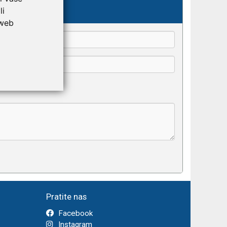
kše odaberu.
li
 web
Pratite nas
Facebook
Instagram