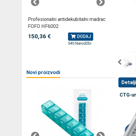
rski
Profesionalni antidekubitalni madrac
Profesio
FOFO HF6002
Rossmax
150,36 €
79,49 
J
DODAJ
545 Narudžbi
žbi
a
Novi proizvodi
Detalj
CTG-ur