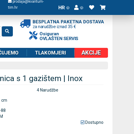
prodaja@kvantum-
HR
tim.hr
BESPLATNA PAKETNA DOSTAVA
za narudžbe iznad 35 €
Osiguran
OVLAŠTEN SERVIS
AKCIJE
ČUJEMO
TLAKOMJERI
nica s 1 gazištem | Inox
4 Narudžbe
3 cm
-88
M
Dostupno