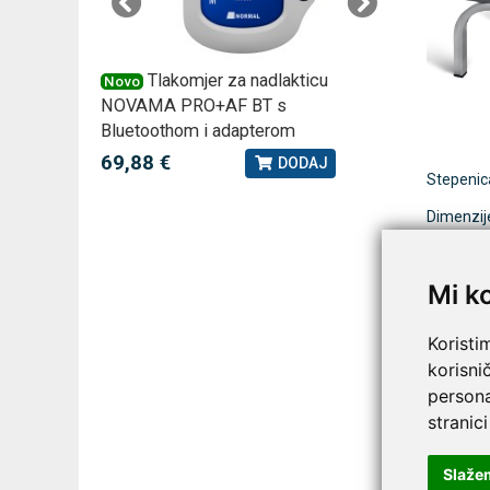
 –
Tlakomjer za nadlakticu
VI
Novo
Novo
NOVAMA PRO+AF BT s
tjedna ku
Bluetoothom i adapterom
2,75 €
J
69,88 €
DODAJ
Stepenica
Dimenzij
Na
D-8
Mi k
Koristi
korisni
persona
stranici
Slaže