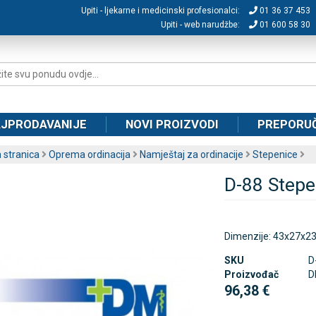
Upiti - ljekarne i medicinski profesionalci:
01 36 37 453
Upiti - web narudžbe:
01 600 58 30
JPRODAVANIJE
NOVI PROIZVODI
PREPORU
 stranica
Oprema ordinacija
Namještaj za ordinacije
Stepenice
D-88 Stepe
Dimenzije: 43x27x2
SKU
D
Proizvođač
D
96,38 €