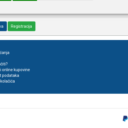
va
Registracija
aćanja
čiti?
ti online kupovine
t podataka
kolačića