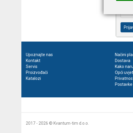
Prija
Upoznajte nas
Načini pl
Kontakt
Dostava
Servis
Kako naru
Proizvođači
Opći uvje
Katalozi
Privatnos
Postavke 
2017 - 2026 © Kvantum-tim d.o.o.