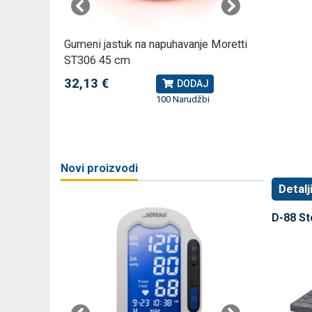
omjer za
Gumeni jastuk na napuhavanje Moretti
Rossmax
ST306 45 cm
kompreso
32,13 €
79,49 
J
DODAJ
100 Narudžbi
žbi
a
Novi proizvodi
Detalj
D-88 St