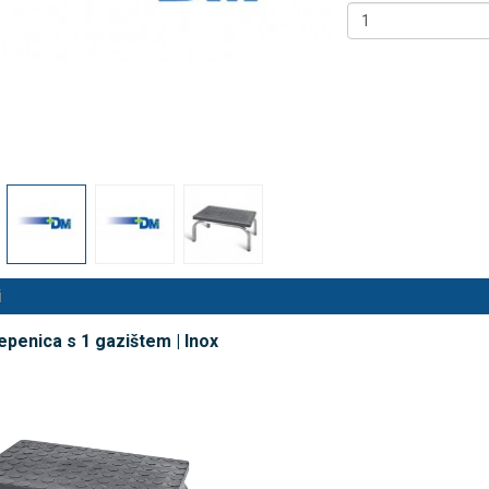
 NB500 profesionalni
Antidekubitalni madrac FOFO
rski inhalator
HF6002 s valjkastim zračnim
komorama i kompresorom |
€
DODAJ
Kvantum-tim
494 Narudžbe
150,36 €
15 Recenzija
DODAJ
546 Narudžbi
i
epenica s 1 gazištem | Inox