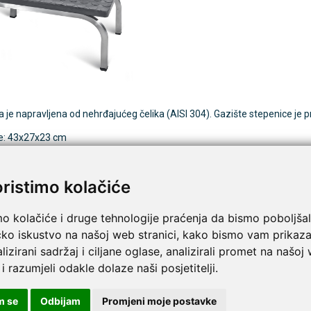
TAMMY Pilla Line 7 × 1 –
VITAMMY Pilla 7 × 4 – t
Novo
tija za tablete
kutija za tablete
10,74 €
DODAJ
DODAJ
1 Narudžba
1 Narudžba
 je napravljena od nehrđajućeg čelika (AISI 304). Gazište stepenice je 
e: 43x27x23 cm
pišite recenziju ovog proizvoda i pomozite drugima da la
8 Stepenica s 1 gazištem | Inox
oristimo kolačiće
mo kolačiće i druge tehnologije praćenja da bismo poboljšal
čko iskustvo na našoj web stranici, kako bismo vam prikaza
lizirani sadržaj i ciljane oglase, analizirali promet na našoj
 i razumjeli odakle dolaze naši posjetitelji.
m se
Odbijam
Promjeni moje postavke