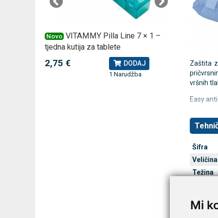
 –
VITAMMY Pilla Line 7 × 1 –
VI
Novo
Novo
tjedna kutija za tablete
kutija za
2,75 €
10,74 
J
DODAJ
Zaštita 
pričvrsn
1 Narudžba
vršnih tl
Easy anti
Tehnič
Šifra
Veličin
Težina
Boja
Mi k