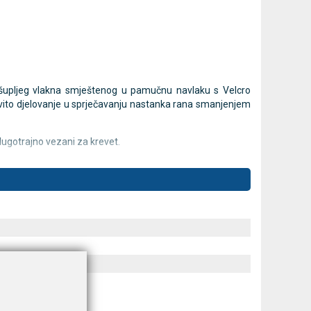
mjer
MESI mTABLET torba -
MESI
Novo
Novo
prijenosna torba za dijagnostički
dijagnostič
sustav
Cijena na upit
g šupljeg vlakna smještenog u pamučnu navlaku s Velcro
013637453
Cijena na upit
DODAJ
ovito djelovanje u sprječavanju nastanka rana smanjenjem
013637453
dugotrajno vezani za krevet.