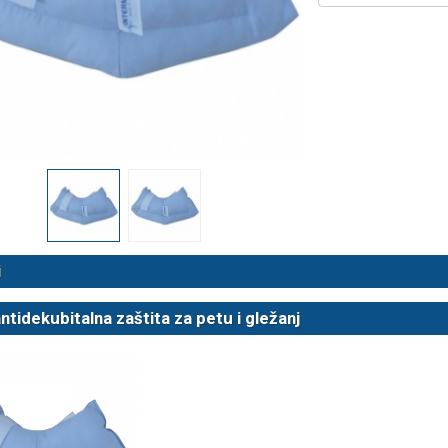
 NB500 profesionalni
Rossmax X5 tlakomjer za nadla
rski inhalator
€
80,25 €
DODAJ
DODAJ
494 Narudžbe
2489 Narudžbi
15 Recenzija
57 Recenzija
i
ntidekubitalna zaštita za petu i gležanj