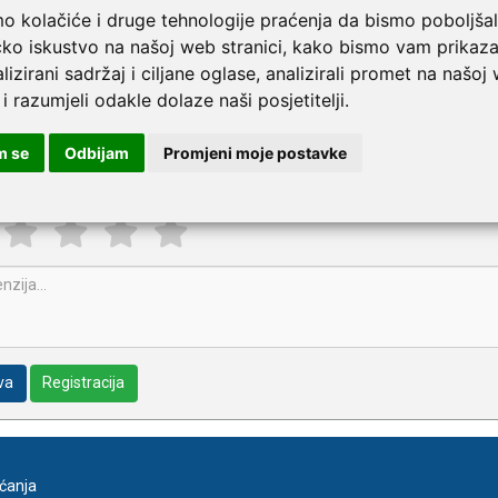
mo kolačiće i druge tehnologije praćenja da bismo poboljšal
čko iskustvo na našoj web stranici, kako bismo vam prikaza
pišite recenziju ovog proizvoda i pomozite drugima da la
lizirani sadržaj i ciljane oglase, analizirali promet na našoj
y antidekubitalna zaštita za petu i gležanj
 i razumjeli odakle dolaze naši posjetitelji.
m se
Odbijam
Promjeni moje postavke
va
Registracija
aćanja