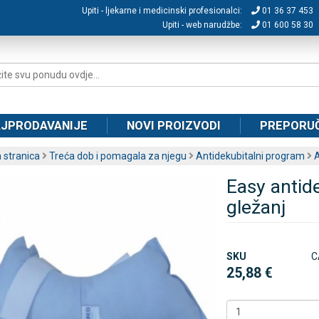
Upiti - ljekarne i medicinski profesionalci:
01 36 37 453
Upiti - web narudžbe:
01 600 58 30
JPRODAVANIJE
NOVI PROIZVODI
PREPORU
 stranica
Treća dob i pomagala za njegu
Antidekubitalni program
A
Easy antide
gležanj
SKU
C
25,88 €