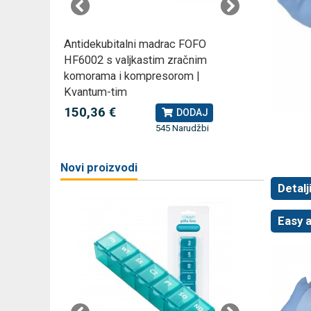
rski
Antidekubitalni madrac FOFO
Rossmax
HF6002 s valjkastim zračnim
kompreso
komorama i kompresorom |
79,49 
J
Kvantum-tim
150,36 €
DODAJ
žbi
a
545 Narudžbi
Novi proizvodi
Detalj
Easy a