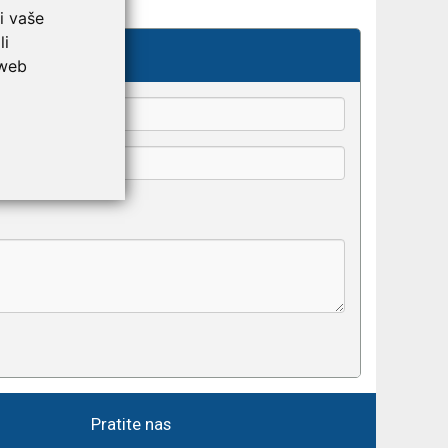
i vaše
li
kše odaberu.
 web
Pratite nas