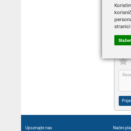
Koristi
korisni
Na
persona
Eas
stranici
Slaže
Prija
Upoznajte nas
Načini pl