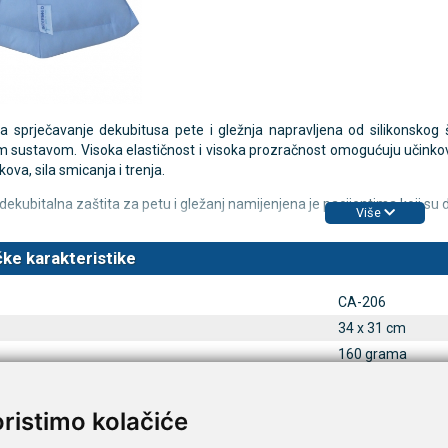
TAMMY Pilla 7 × 4 – tjedna
LEPU Armfit+ BP2 tlako
Novo
 tablete
za nadlakticu s EKG-om
€
107,50 €
DODAJ
DODAJ
za sprječavanje dekubitusa pete i gležnja napravljena od silikonsko
im sustavom.
Visoka elastičnost i visoka prozračnost omogućuju učink
1 Narudžba
akova, sila smicanja i trenja.
dekubitalna zaštita za petu i gležanj namijenjena je pacijentima koji su 
Više
ke karakteristike
CA-206
a
34 x 31 cm
160 grama
plave boje
oristimo kolačiće