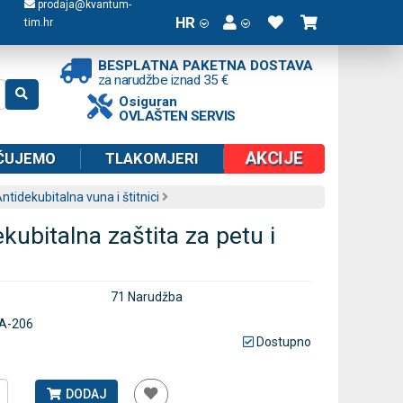
prodaja@kvantum-
HR
tim.hr
BESPLATNA PAKETNA DOSTAVA
za narudžbe iznad 35 €
Osiguran
OVLAŠTEN SERVIS
AKCIJE
ČUJEMO
TLAKOMJERI
ntidekubitalna vuna i štitnici
kubitalna zaštita za petu i
71 Narudžba
A-206
Dostupno
DODAJ