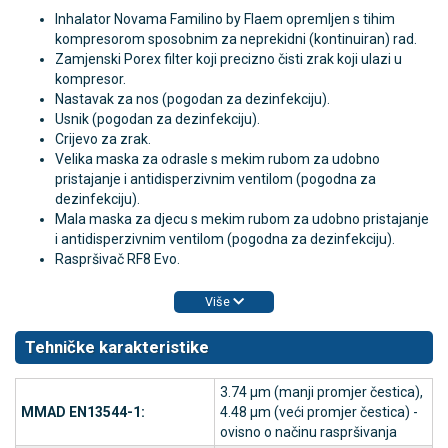
Inhalator Novama Familino by Flaem opremljen s
tihim
kompresorom sposobnim za neprekidni (kontinuiran) rad.
Zamjenski Porex filter koji precizno čisti zrak koji ulazi u
kompresor.
Nastavak za nos (pogodan za dezinfekciju).
Usnik (pogodan za dezinfekciju).
Crijevo za zrak.
Velika maska za odrasle s mekim rubom za udobno
pristajanje i antidisperzivnim ventilom (pogodna za
dezinfekciju).
Mala maska za djecu s mekim rubom za udobno pristajanje
i antidisperzivnim ventilom (pogodna za dezinfekciju).
Raspršivač RF8 Evo.
Više
Tehničke karakteristike
3.74 μm (manji promjer čestica),
MMAD EN13544-1:
4.48 μm (veći promjer čestica) -
ovisno o načinu raspršivanja