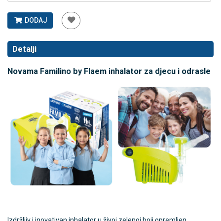
DODAJ
Detalji
Novama Familino by Flaem inhalator za djecu i odrasle
Izdržljiv i inovativan inhalator u živoj zelenoj boji opremljen