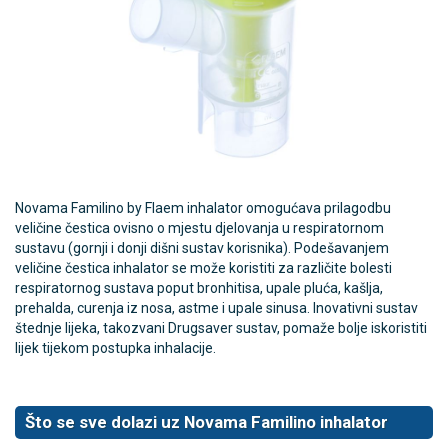
Novama Familino by Flaem inhalator omogućava prilagodbu
veličine čestica ovisno o mjestu djelovanja u respiratornom
sustavu (gornji i donji dišni sustav korisnika). Podešavanjem
veličine čestica inhalator se može koristiti za različite bolesti
respiratornog sustava poput bronhitisa, upale pluća, kašlja,
prehalda, curenja iz nosa, astme i upale sinusa.
Inovativni sustav
štednje lijeka, takozvani Drugsaver sustav, pomaže bolje iskoristiti
lijek tijekom postupka inhalacije.
Što se sve dolazi uz Novama Familino inhalator