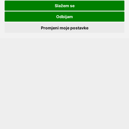
Boja:
Limeta zelena
Slažem se
Težina uređaja:
1,2 kg
Odbijam
Dimenzije:
16.8 x 17.2 x 10.7 cm
MMAD 1.6 μm uz respirabilni
Promjeni moje postavke
udio od 99.4% za fiziološku
Dodatne informacije:
otopinu 0.9% NaCl prema
Više
Aerosizer laserskom sustavu
Napišite recenziju ovog proizvoda i pomozite
drugima da lakše odaberu.
Familino by Flaem inhalator za djecu i odrasle