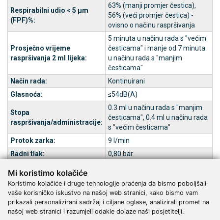
63% (manji promjer čestica),
Respirabilni udio < 5 μm
56% (veći promjer čestica) -
(FPF)%:
ovisno o načinu raspršivanja
5 minuta u načinu rada s "većim
Prosječno vrijeme
česticama" i manje od 7 minuta
raspršivanja 2 ml lijeka
:
u načinu rada s "manjim
česticama"
Način rada
:
Kontinuirani
Glasnoća:
≤54dB(A)
0.3 ml u načinu rada s "manjim
Stopa
česticama", 0.4 ml u načinu rada
raspršivanja/administracije
:
s "većim česticama"
Protok zarka:
9 l/min
Radni tlak:
0,80 bar
Maksimalni tlak (bar)
:
1.8 ± 0.3 bar
Mi koristimo kolačiće
Minimalna količina
Koristimo kolačiće i druge tehnologije praćenja da bismo poboljšali
2 ml
zapremine raspršivača:
vaše korisničko iskustvo na našoj web stranici, kako bismo vam
prikazali personalizirani sadržaj i ciljane oglase, analizirali promet na
Maksimalna količina
8 ml
našoj web stranici i razumjeli odakle dolaze naši posjetitelji.
zapremine raspršivača: