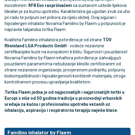
inovativnim
RF8 Evo raspršivačem
sa sustavom uštede lijekova.
Idealan je za kućnu upotrebu. Karakterizira ga ugodan zvuk za uho
pri radu te potpuni set pribora za cijelu obitelj.
Ovaj siguran i
hipoalergen inhalator Novama Familino by Flaem u potpunosti je
napravila talijanska tvrtka Flaem.
Kvaliteta Familino inhalatora potvrđena je od strane
TÜV
Rheinland LGA Products GmbH
- vodeće nezavisne
certifikacijske kuće na europskom tržištu. Sigurnost i pouzdanost
Novama Familino by Flaem inhaltora potvrđena je zahvaljujući
pouzdanim parametrima nebulizacije klinički certificiranim od
strane nezavisne organizacije, provjerenom podrijetlu, potpunoj
biokompatibilnosti i hipoalergenosti korištenih materijala, strogo
kontroliranom procesu upravljanja kvalitetom.
Tvrtka Flaem jedna je od najpoznatijih i najpriznatijih tvrtki u
Europi s više od 50 godina tradicije u proizvodnji vrhunskih
uređaja za kućnu i profesionalnu upotrebu vezanih uz
inhalaciju, aspiraciju i respiratornu terapiju najviše klase.
Familino inhalator by Flaem