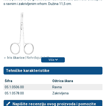
s ravnim i zakrivljenim vrhom. Dužina 11,5 cm.
➢
Iris škarice
| Nehrđajući čelik
Više
Tehničke karakteristike
Šifra
Oštrica škara
05.1.0506.00
Ravna
05.1.0578.00
Zakrivljena
Napišite recenziju ovog proizvoda i pomozite