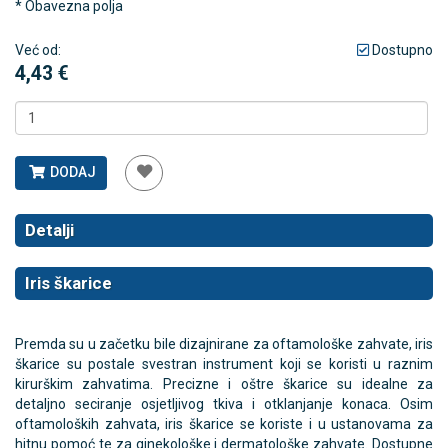
* Obavezna polja
Već od:
Dostupno
4,43 €
DODAJ
Detalji
Iris škarice
Premda su u začetku bile dizajnirane za oftamološke zahvate, iris
škarice su postale svestran instrument koji se koristi u raznim
kirurškim zahvatima. Precizne i oštre škarice su idealne za
detaljno seciranje osjetljivog tkiva i otklanjanje konaca. Osim
oftamoloških zahvata, iris škarice se koriste i u ustanovama za
hitnu pomoć te za ginekološke i dermatološke zahvate. Dostupne