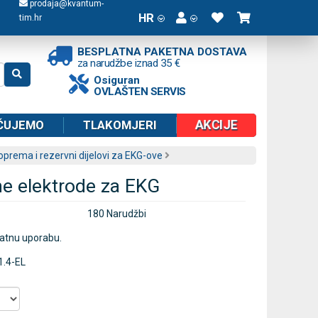
prodaja@kvantum-
HR
tim.hr
BESPLATNA PAKETNA DOSTAVA
za narudžbe iznad 35 €
Osiguran
OVLAŠTEN SERVIS
AKCIJE
ČUJEMO
TLAKOMJERI
prema i rezervni dijelovi za EKG-ove
e elektrode za EKG
180 Narudžbi
ratnu uporabu.
1.4-EL