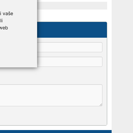
i vaše
li
kše odaberu.
 web