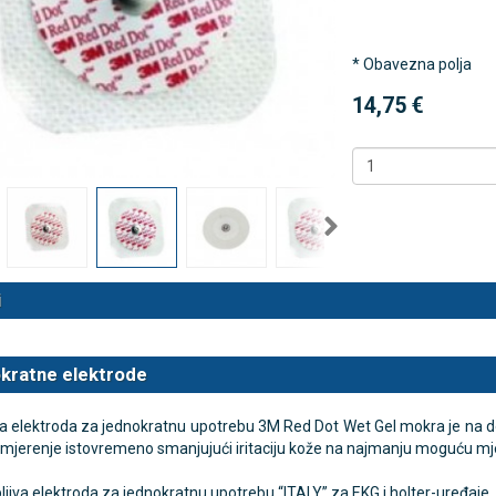
* Obavezna polja
 NB500 profesionalni
Antidekubitalni madrac FOFO
rski inhalator
HF6002 s valjkastim zračnim
14,75 €
komorama i kompresorom |
€
DODAJ
Kvantum-tim
494 Narudžbe
150,36 €
15 Recenzija
DODAJ
546 Narudžbi
i
kratne elektrode
 elektroda za jednokratnu upotrebu 3M Red Dot Wet Gel mokra je na dod
 mjerenje istovremeno smanjujući iritaciju kože na najmanju moguću mj
jiva elektroda za jednokratnu upotrebu “ITALY” za EKG i holter-uređaje.