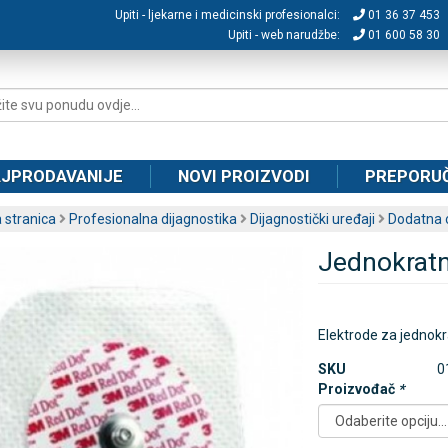
Upiti - ljekarne i medicinski profesionalci:
01 36 37 453
Upiti - web narudžbe:
01 600 58 30
JPRODAVANIJE
NOVI PROIZVODI
PREPORU
 stranica
Profesionalna dijagnostika
Dijagnostički uređaji
Dodatna o
Jednokratn
Elektrode za jednok
SKU
0
Proizvođač
*