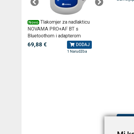
 –
Tlakomjer za nadlakticu
VI
Novo
Novo
NOVAMA PRO+AF BT s
tjedna ku
Bluetoothom i adapterom
2,75 €
J
69,88 €
DODAJ
1 Narudžba
Tehnič
Šifra