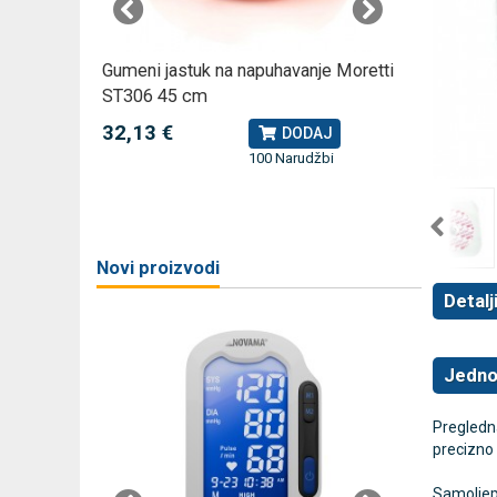
omjer za
Gumeni jastuk na napuhavanje Moretti
Rossmax
ST306 45 cm
kompreso
32,13 €
79,49 
J
DODAJ
100 Narudžbi
žbi
a
Novi proizvodi
Detalj
Jedno
Pregledna
precizno
Samoljepl