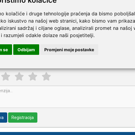
oristimo kolačiće
70.00
Italy
mo kolačiće i druge tehnologije praćenja da bismo poboljšal
11.00
3M
čko iskustvo na našoj web stranici, kako bismo vam prikaza
pišite recenziju ovog proizvoda i pomozite drugima da la
lizirani sadržaj i ciljane oglase, analizirali promet na našoj
nokratne elektrode za EKG
 i razumjeli odakle dolaze naši posjetitelji.
m se
Odbijam
Promjeni moje postavke
va
Registracija