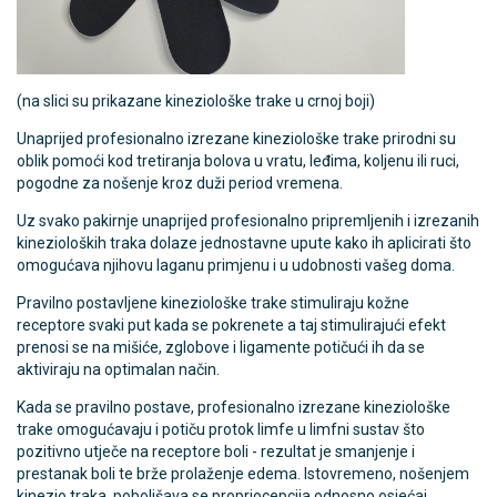
(na slici su prikazane kineziološke trake u crnoj boji)
Unaprijed profesionalno izrezane kineziološke trake prirodni su
oblik pomoći kod tretiranja bolova u vratu, leđima, koljenu ili ruci,
pogodne za nošenje kroz duži period vremena.
Uz svako pakirnje unaprijed profesionalno pripremljenih i izrezanih
kinezioloških traka dolaze jednostavne upute kako ih aplicirati što
omogućava njihovu laganu primjenu i u udobnosti vašeg doma.
Pravilno postavljene kineziološke trake stimuliraju kožne
receptore svaki put kada se pokrenete a taj stimulirajući efekt
prenosi se na mišiće, zglobove i ligamente potičući ih da se
aktiviraju na optimalan način.
Kada se pravilno postave, profesionalno izrezane kineziološke
trake omogućavaju i potiču protok limfe u limfni sustav što
pozitivno utječe na receptore boli - rezultat je smanjenje i
prestanak boli te brže prolaženje edema. Istovremeno, nošenjem
kinezio traka, poboljšava se propriocepcija odnosno osjećaj