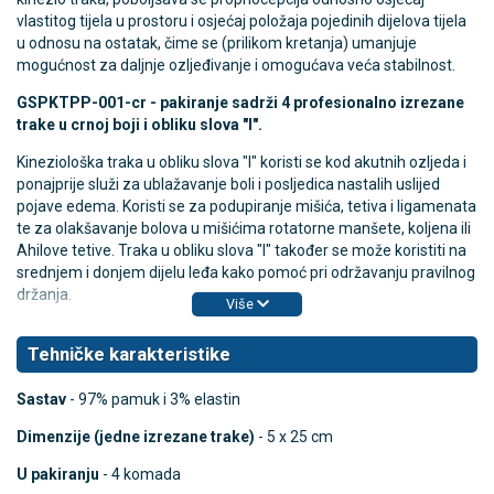
vlastitog tijela u prostoru i osjećaj položaja pojedinih dijelova tijela
u odnosu na ostatak, čime se (prilikom kretanja) umanjuje
mogućnost za daljnje ozljeđivanje i omogućava veća stabilnost.
GSPKTPP-001-cr - pakiranje sadrži 4 profesionalno izrezane
trake u crnoj boji i obliku slova "I".
Kineziološka traka u obliku slova "I" koristi se kod akutnih ozljeda i
ponajprije služi za ublažavanje boli i posljedica nastalih uslijed
pojave edema. Koristi se za podupiranje mišića, tetiva i ligamenata
te za olakšavanje bolova u mišićima rotatorne manšete, koljena ili
Ahilove tetive. Traka u obliku slova "I" također se može koristiti na
srednjem i donjem dijelu leđa kako pomoć pri održavanju pravilnog
držanja.
Više
Tehničke karakteristike
Sastav
- 97% pamuk i 3% elastin
Dimenzije (jedne izrezane trake)
- 5 x 25 cm
U pakiranju
- 4 komada