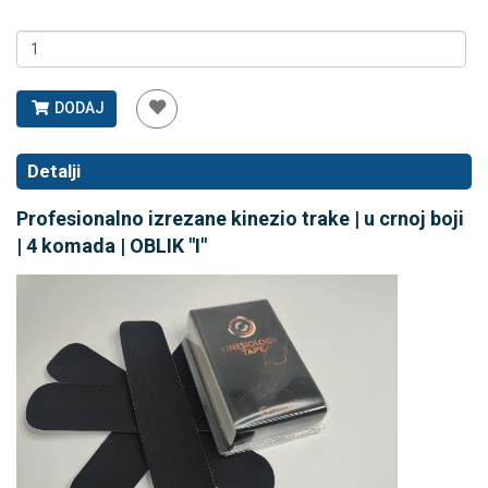
DODAJ
Detalji
Profesionalno izrezane kinezio trake | u crnoj boji
| 4 komada | OBLIK "I"