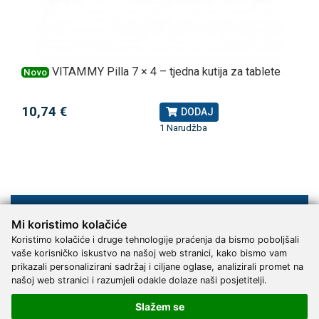
VITAMMY Pilla 7 × 4 – tjedna kutija za tablete
Novo
10,74 €
DODAJ
1 Narudžba
Mi koristimo kolačiće
Upoznajte nas
Koristimo kolačiće i druge tehnologije praćenja da bismo poboljšali
Kontakt
vaše korisničko iskustvo na našoj web stranici, kako bismo vam
Servis
prikazali personalizirani sadržaj i ciljane oglase, analizirali promet na
Proizvođači
našoj web stranici i razumjeli odakle dolaze naši posjetitelji.
Katalozi
Slažem se
Načini plaćanja