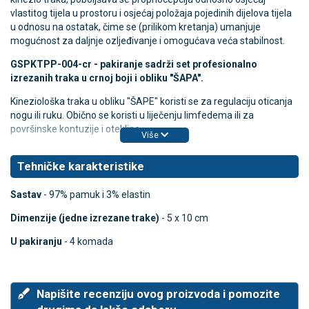
vlastitog tijela u prostoru i osjećaj položaja pojedinih dijelova tijela
u odnosu na ostatak, čime se (prilikom kretanja) umanjuje
mogućnost za daljnje ozljeđivanje i omogućava veća stabilnost.
GSPKTPP-004-cr -
pakiranje sadrži set profesionalno
izrezanih traka
u crnoj boji i obliku "ŠAPA".
Kineziološka traka u obliku "ŠAPE" koristi se za regulaciju oticanja
nogu ili ruku. Obično se koristi u liječenju limfedema ili za
površinske kontuzije i otekline.
Više
Tehničke karakteristike
Sastav
- 97% pamuk i 3% elastin
Dimenzije (jedne izrezane trake)
- 5 x 10 cm
U pakiranju
- 4 komada
Napišite recenziju ovog proizvoda i pomozite