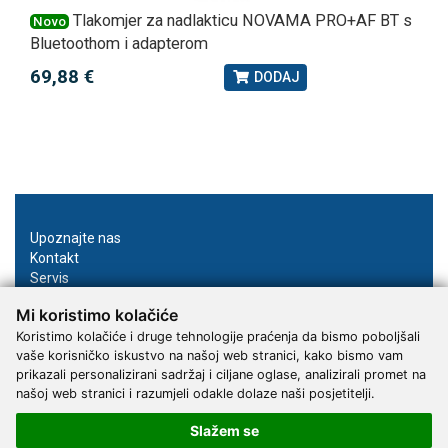
Tlakomjer za nadlakticu NOVAMA PRO+AF BT s
Novo
Bluetoothom i adapterom
69,88 €
DODAJ
Upoznajte nas
Kontakt
Servis
Proizvođači
Mi koristimo kolačiće
Katalozi
Koristimo kolačiće i druge tehnologije praćenja da bismo poboljšali
vaše korisničko iskustvo na našoj web stranici, kako bismo vam
Načini plaćanja
prikazali personalizirani sadržaj i ciljane oglase, analizirali promet na
Dostava
našoj web stranici i razumjeli odakle dolaze naši posjetitelji.
Kako naručiti?
Opći uvjeti online kupovine
Slažem se
Privatnost podataka