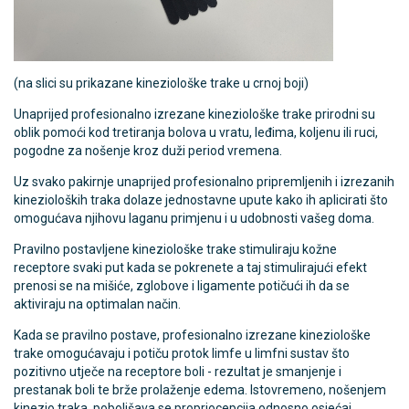
(na slici su prikazane kineziološke trake u crnoj boji)
Unaprijed profesionalno izrezane kineziološke trake prirodni su
oblik pomoći kod tretiranja bolova u vratu, leđima, koljenu ili ruci,
pogodne za nošenje kroz duži period vremena.
Uz svako pakirnje unaprijed profesionalno pripremljenih i izrezanih
kinezioloških traka dolaze jednostavne upute kako ih aplicirati što
omogućava njihovu laganu primjenu i u udobnosti vašeg doma.
Pravilno postavljene kineziološke trake stimuliraju kožne
receptore svaki put kada se pokrenete a taj stimulirajući efekt
prenosi se na mišiće, zglobove i ligamente potičući ih da se
aktiviraju na optimalan način.
Kada se pravilno postave, profesionalno izrezane kineziološke
trake omogućavaju i potiču protok limfe u limfni sustav što
pozitivno utječe na receptore boli - rezultat je smanjenje i
prestanak boli te brže prolaženje edema. Istovremeno, nošenjem
kinezio traka, poboljšava se propriocepcija odnosno osjećaj