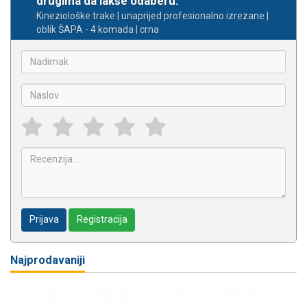
drugima da lakše odaberu.
Kineziološke trake | unaprijed profesionalno izrezane |
oblik ŠAPA - 4 komada | crna
Prijava
Registracija
Najprodavaniji