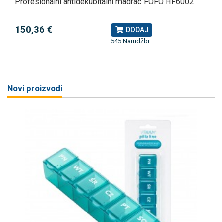
Profesionalni antidekubitalni madrac FOFO HF6002
150,36 €
DODAJ
545 Narudžbi
Novi proizvodi