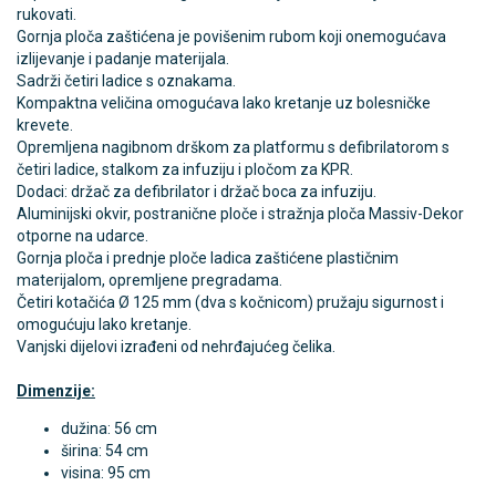
rukovati.
Gornja ploča zaštićena je povišenim rubom koji onemogućava
izlijevanje i padanje materijala.
Sadrži četiri ladice s oznakama.
Kompaktna veličina omogućava lako kretanje uz bolesničke
krevete.
Opremljena nagibnom drškom za platformu s defibrilatorom s
četiri ladice, stalkom za infuziju i pločom za KPR.
Dodaci: držač za defibrilator i držač boca za infuziju.
Aluminijski okvir, postranične ploče i stražnja ploča Massiv-Dekor
otporne na udarce.
Gornja ploča i prednje ploče ladica zaštićene plastičnim
materijalom, opremljene pregradama.
Četiri kotačića Ø 125 mm (dva s kočnicom) pružaju sigurnost i
omogućuju lako kretanje.
Vanjski dijelovi izrađeni od nehrđajućeg čelika.
Dimenzije:
dužina: 56 cm
širina: 54 cm
visina: 95 cm