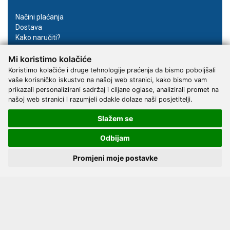
Načini plaćanja
Dostava
Kako naručiti?
Opći uvjeti online kupovine
Mi koristimo kolačiće
Privatnost podataka
Postavke kolačića
Koristimo kolačiće i druge tehnologije praćenja da bismo poboljšali
vaše korisničko iskustvo na našoj web stranici, kako bismo vam
Pratite nas
prikazali personalizirani sadržaj i ciljane oglase, analizirali promet na
našoj web stranici i razumjeli odakle dolaze naši posjetitelji.
Facebook
Instagram
Slažem se
Youtube
Odbijam
Promjeni moje postavke
2017 - 2026 © Kvantum-tim d.o.o.