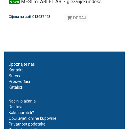
MESI mTABLET ABI - gležanjski indeks
Novo
Cijena na upit 013637453
DODAJ
Upoznajte nas
Kontakt
Servis
Proizvođači
Katalozi
Načini plaćanja
Dostava
Kako naručiti?
Opći uvjeti online kupovine
Privatnost podataka