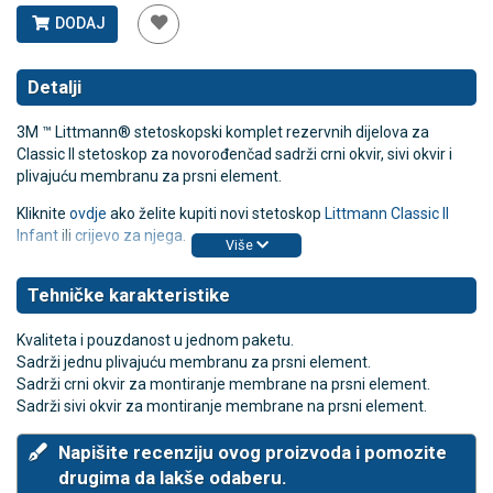
DODAJ
Detalji
3M ™ Littmann® stetoskopski komplet rezervnih dijelova za
Classic II stetoskop za novorođenčad sadrži crni okvir, sivi okvir i
plivajuću membranu za prsni element.
Kliknite
ovdje
ako želite kupiti novi stetoskop
Littmann Classic II
Infant
ili
crijevo za njega
.
Više
Tehničke karakteristike
Kvaliteta i pouzdanost u jednom paketu.
Sadrži jednu plivajuću membranu za prsni element.
Sadrži crni okvir za montiranje membrane na prsni element.
Sadrži sivi okvir za montiranje membrane na prsni element.
Napišite recenziju ovog proizvoda i pomozite
drugima da lakše odaberu.