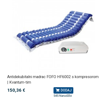
Antidekubitalni madrac FOFO HF6002 s kompresorom
| Kvantum-tim
150,36 €
DODAJ
545 Narudžbi