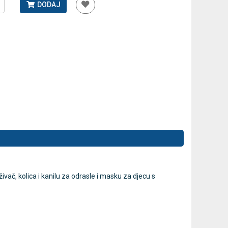
DODAJ
Antidekubitalni madrac FOFO
Rossmax GB
HF6001 s kompresorom | Kvantum-
tlakomjer 
tim
41,00 €
75,60 €
DODAJ
770 Narudžbi
2 Recenzije
ivač, kolica i kanilu za odrasle i masku za djecu s