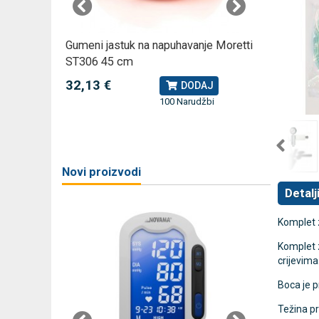
omjer za
Gumeni jastuk na napuhavanje Moretti
Rossmax
ST306 45 cm
kompreso
32,13 €
79,49 
J
DODAJ
100 Narudžbi
žbi
a
Novi proizvodi
Detalj
Komplet z
Komplet z
crijevima
Boca je 
Težina pr