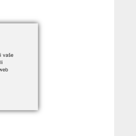
i vaše
li
 web