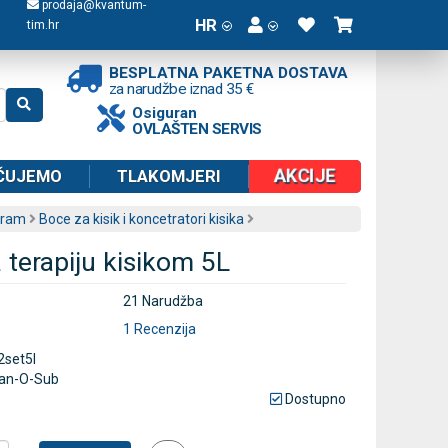
prodaja@kvantum-
HR
tim.hr
BESPLATNA PAKETNA DOSTAVA
za narudžbe iznad 35 €
Osiguran
OVLAŠTEN SERVIS
AKCIJE
ČUJEMO
TLAKOMJERI
gram
Boce za kisik i koncetratori kisika
 terapiju kisikom 5L
21 Narudžba
1 Recenzija
2set5l
an-O-Sub
Dostupno