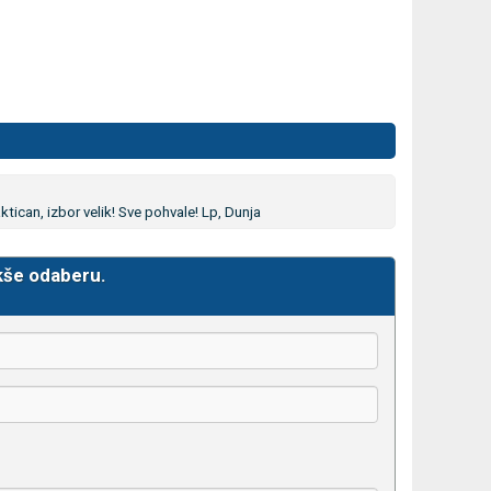
tican, izbor velik! Sve pohvale! Lp, Dunja
kše odaberu.