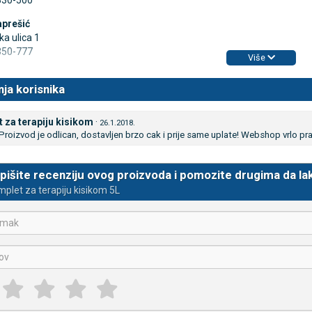
/330-500
prešić
ka ulica 1
3350-777
Više
nja korisnika
 za terapiju kisikom
·
26.1.2018.
Proizvod je odlican, dostavljen brzo cak i prije same uplate! Webshop vrlo prak
pišite recenziju ovog proizvoda i pomozite drugima da la
plet za terapiju kisikom 5L