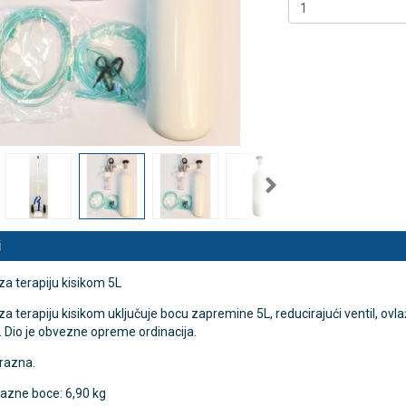
 NB500 profesionalni
Antidekubitalni madrac FOFO
rski inhalator
HF6002 s valjkastim zračnim
komorama i kompresorom |
€
DODAJ
Kvantum-tim
494 Narudžbe
150,36 €
15 Recenzija
DODAJ
546 Narudžbi
i
a terapiju kisikom 5L
a terapiju kisikom uključuje bocu zapremine 5L, reducirajući ventil, ovlaž
. Dio je obvezne opreme ordinacija.
prazna.
azne boce: 6,90 kg