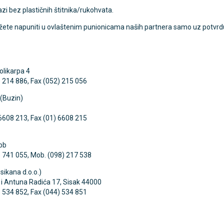
zi bez plastičnih štitnika/rukohvata.
te napuniti u ovlaštenim punionicama naših partnera samo uz potvrdu li
TAMMY Pilla Line 7 × 1 –
VITAMMY Pilla 7 × 4 – t
Novo
tija za tablete
kutija za tablete
10,74 €
DODAJ
DODAJ
olikarpa 4
1 Narudžba
1 Narudžba
) 214 886, Fax (052) 215 056
(Buzin)
 6608 213, Fax (01) 6608 215
bb
) 741 055, Mob. (098) 217 538
isikana d.o.o.)
 i Antuna Radića 17, Sisak 44000
) 534 852, Fax (044) 534 851