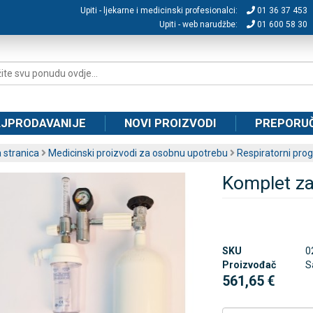
Upiti - ljekarne i medicinski profesionalci:
01 36 37 453
Upiti - web narudžbe:
01 600 58 30
JPRODAVANIJE
NOVI PROIZVODI
PREPORU
 stranica
Medicinski proizvodi za osobnu upotrebu
Respiratorni pro
Komplet za
SKU
0
Proizvođač
S
561,65 €