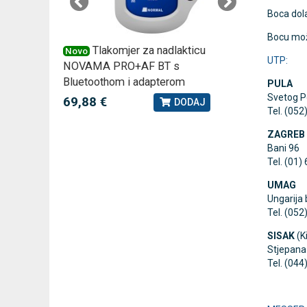
Boca dola
Bocu može
 –
Tlakomjer za nadlakticu
VI
Novo
Novo
UTP:
NOVAMA PRO+AF BT s
tjedna ku
Bluetoothom i adapterom
PULA
2,75 €
J
Svetog P
69,88 €
DODAJ
Tel. (052
ZAGREB
Bani 96
Tel. (01)
UMAG
Ungarija 
Tel. (052
SISAK
(K
Stjepana
Tel. (044