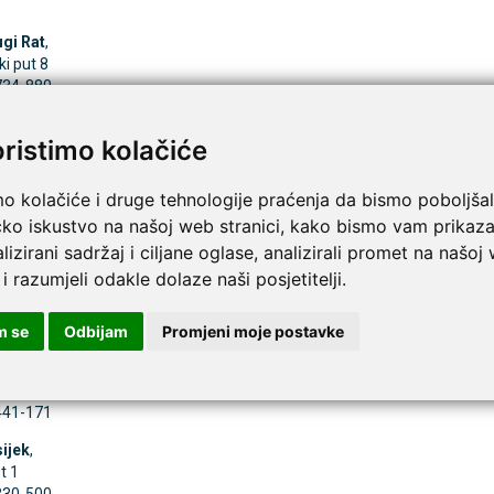
gi Rat
,
ki put 8
/734-880
jeka
,
oristimo kolačiće
ka 3
/685-300
mo kolačiće i druge tehnologije praćenja da bismo poboljšal
tina
,
čko iskustvo na našoj web stranici, kako bismo vam prikaza
a 6
/680 – 811
lizirani sadržaj i ciljane oglase, analizirali promet na našoj
 i razumjeli odakle dolaze naši posjetitelji.
niška Iva
,
m se
Odbijam
Promjeni moje postavke
/431-062
avonski Brod
,
daka 1
/441-171
ijek
,
t 1