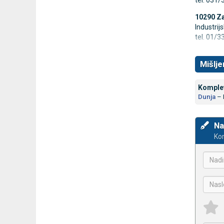
tel. 031
10290 Za
Industrijs
tel. 01/
Mišlje
Komplet
Dunja
–
Na
Kom