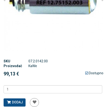
SKU
07.2.0142.00
Proizvođač
KaWe
99,13 €
Dostupno
DODAJ