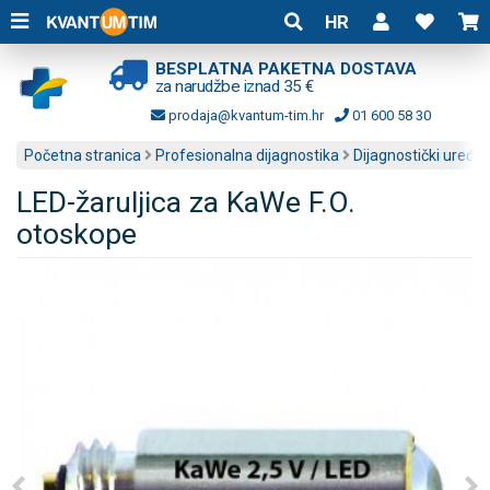
HR
BESPLATNA PAKETNA DOSTAVA
za narudžbe iznad 35 €
prodaja@kvantum-tim.hr
01 600 58 30
Početna stranica
Profesionalna dijagnostika
Dijagnostički uređaji
LED-žaruljica za KaWe F.O.
otoskope