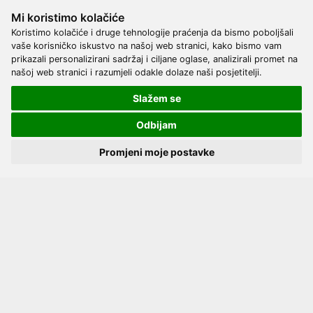
Mi koristimo kolačiće
Koristimo kolačiće i druge tehnologije praćenja da bismo poboljšali
vaše korisničko iskustvo na našoj web stranici, kako bismo vam
prikazali personalizirani sadržaj i ciljane oglase, analizirali promet na
našoj web stranici i razumjeli odakle dolaze naši posjetitelji.
Upoznajte nas
Kontakt
Slažem se
Servis
Proizvođači
Odbijam
Katalozi
Promjeni moje postavke
Načini plaćanja
Dostava
Kako naručiti?
Opći uvjeti online kupovine
Privatnost podataka
Postavke kolačića
Pratite nas
Facebook
Instagram