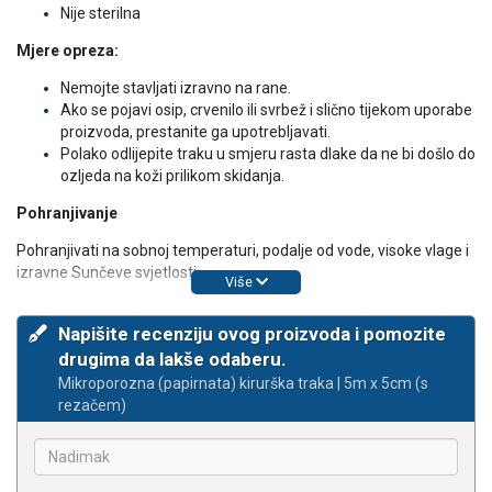
Nije sterilna
Mjere opreza:
Nemojte stavljati izravno na rane.
Ako se pojavi osip, crvenilo ili svrbež i slično tijekom uporabe
proizvoda, prestanite ga upotrebljavati.
Polako odlijepite traku u smjeru rasta dlake da ne bi došlo do
ozljeda na koži prilikom skidanja.
Pohranjivanje
Pohranjivati na sobnoj temperaturi, podalje od vode, visoke vlage i
izravne Sunčeve svjetlosti.
Više
Napišite recenziju ovog proizvoda i pomozite
drugima da lakše odaberu.
Mikroporozna (papirnata) kirurška traka | 5m x 5cm (s
rezačem)