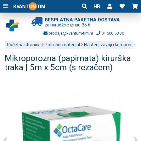
HR
BESPLATNA PAKETNA DOSTAVA
za narudžbe iznad 35 €
prodaja@kvantum-tim.hr
01 600 58 30
Početna stranica
Potrošni materijal
Flasteri, zavoji i komprese
Mikroporozna (papirnata) kirurška
traka | 5m x 5cm (s rezačem)