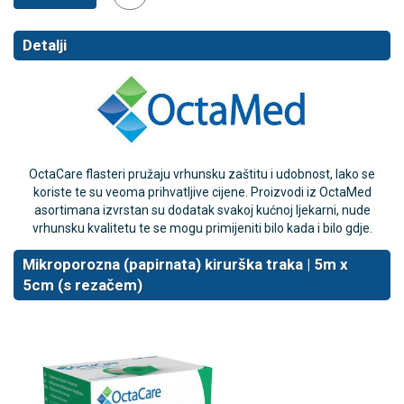
Detalji
OctaCare flasteri pružaju vrhunsku zaštitu i udobnost, lako se
koriste te su veoma prihvatljive cijene. Proizvodi iz OctaMed
asortimana izvrstan su dodatak svakoj kućnoj ljekarni, nude
vrhunsku kvalitetu te se mogu primijeniti bilo kada i bilo gdje.
Mikroporozna (papirnata) kirurška traka | 5m x
5cm (s rezačem)