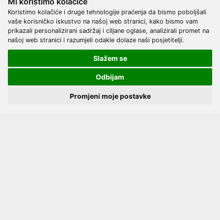
Mi koristimo kolačiće
1498 Narudžbi
Koristimo kolačiće i druge tehnologije praćenja da bismo poboljšali
39 Recenzija
vaše korisničko iskustvo na našoj web stranici, kako bismo vam
prikazali personalizirani sadržaj i ciljane oglase, analizirali promet na
našoj web stranici i razumjeli odakle dolaze naši posjetitelji.
Novi proizvodi
Slažem se
Odbijam
Promjeni moje postavke