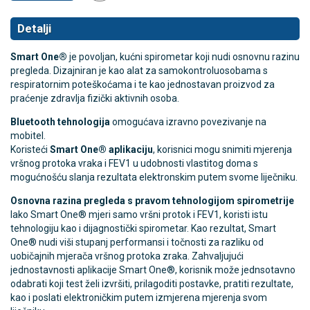
Detalji
Smart One®
je povoljan, kućni spirometar koji nudi osnovnu razinu
pregleda. Dizajniran je kao alat za samokontroluosobama s
respiratornim poteškoćama i te kao jednostavan proizvod za
praćenje zdravlja fizički aktivnih osoba.
Bluetooth tehnologija
omogućava izravno povezivanje na
mobitel.
Koristeći
Smart One® aplikaciju
, korisnici mogu snimiti mjerenja
vršnog protoka vraka i FEV1 u udobnosti vlastitog doma s
mogućnošću slanja rezultata elektronskim putem svome liječniku.
Osnovna razina pregleda s pravom tehnologijom spirometrije
Iako Smart One® mjeri samo vršni protok i FEV1, koristi istu
tehnologiju kao i dijagnostički spirometar. Kao rezultat, Smart
One® nudi viši stupanj performansi i točnosti za razliku od
uobičajnih mjerača vršnog protoka zraka. Zahvaljujući
jednostavnosti aplikacije Smart One®, korisnik može jednsotavno
odabrati koji test želi izvršiti, prilagoditi postavke, pratiti rezultate,
kao i poslati elektroničkim putem izmjerena mjerenja svom