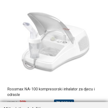
Rossmax NA-100 kompresorski inhalator za djecu i
odrasle
-30%
69,93 €
DODAJ
48,95 €