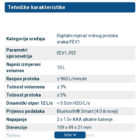
Tehničke karakteristike
Digitalni mjerač vršnog protoka
Kategorija uređaja
zraka/FEV1
Parametri
FEV1, PEF
spirometrije
Najviši izmjereni
10 L
volumen
Raspon protoka
± 960 L/minute
Točnost volumena
± 3%
Točnost protoka
± 5%
Dinamički otpor 12 L/s
< 0.5cm H2O/L/s
Prijenos podataka
Bluetooth® Smart (4.0 ili noviji)
Napajanje
2 x 1.5v AAA alkalne baterije
Dimenzije
109 x 49 x 21 mm
Više
Težina
60.7g (s baterijom)