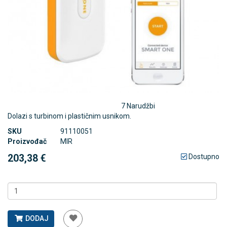
7 Narudžbi
Dolazi s turbinom i plastičnim usnikom.
SKU
91110051
Proizvođač
MIR
203,38 €
Dostupno
DODAJ