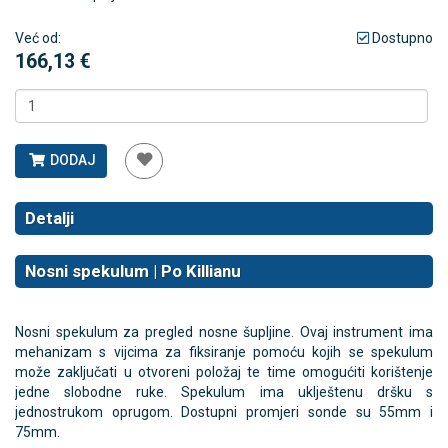
Već od:
Dostupno
166,13 €
DODAJ
Detalji
Nosni spekulum | Po Killianu
Nosni spekulum za pregled nosne šupljine. Ovaj instrument ima
mehanizam s vijcima za fiksiranje pomoću kojih se spekulum
može zaključati u otvoreni položaj te time omogućiti korištenje
jedne slobodne ruke. Spekulum ima uklještenu dršku s
jednostrukom oprugom. Dostupni promjeri sonde su 55mm i
75mm.