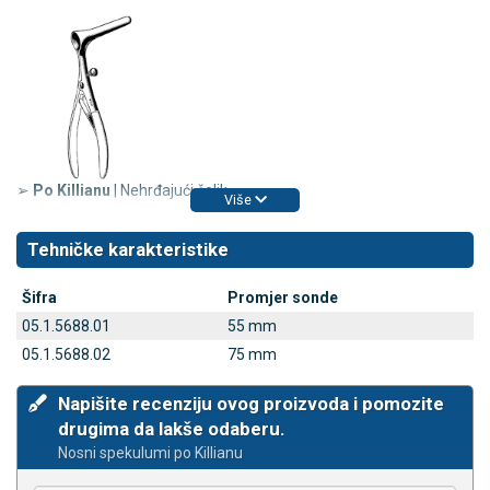
➢
Po Killianu
| Nehrđajući čelik
Više
Tehničke karakteristike
Šifra
Promjer sonde
05.1.5688.01
55 mm
05.1.5688.02
75 mm
Napišite recenziju ovog proizvoda i pomozite
drugima da lakše odaberu.
Nosni spekulumi po Killianu