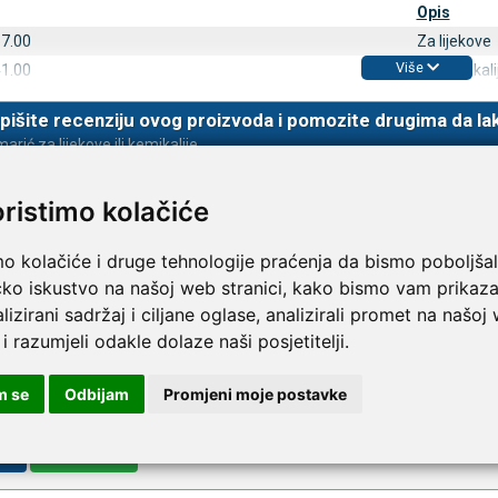
Opis
57.00
Za lijekove
Više
41.00
Za kemikali
TAMMY Pilla Line 7 × 1 –
VITAMMY Pilla 7 × 4 – t
Novo
tija za tablete
kutija za tablete
pišite recenziju ovog proizvoda i pomozite drugima da la
10,74 €
DODAJ
DODAJ
arić za lijekove ili kemikalije
1 Narudžba
1 Narudžba
oristimo kolačiće
mo kolačiće i druge tehnologije praćenja da bismo poboljšal
čko iskustvo na našoj web stranici, kako bismo vam prikaza
lizirani sadržaj i ciljane oglase, analizirali promet na našoj
 i razumjeli odakle dolaze naši posjetitelji.
m se
Odbijam
Promjeni moje postavke
va
Registracija