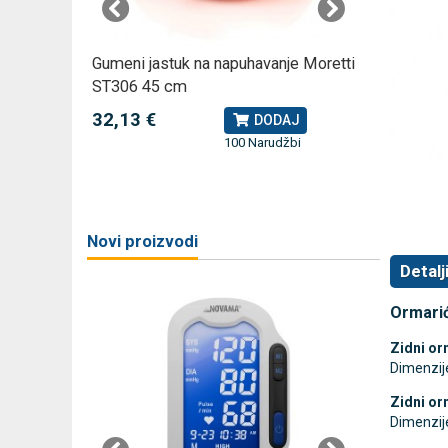
omjer za
Gumeni jastuk na napuhavanje Moretti
Rossmax
ST306 45 cm
kompreso
32,13 €
79,49 
J
DODAJ
100 Narudžbi
žbi
a
Novi proizvodi
Detalj
Ormarić 
Zidni or
Dimenzij
Zidni or
Dimenzij