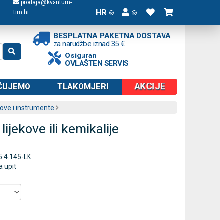
prodaja@kvantum-
HR
tim.hr
BESPLATNA PAKETNA DOSTAVA
za narudžbe iznad 35 €
Osiguran
OVLAŠTEN SERVIS
AKCIJE
ČUJEMO
TLAKOMJERI
kove i instrumente
lijekove ili kemikalije
5.4.145-LK
a upit