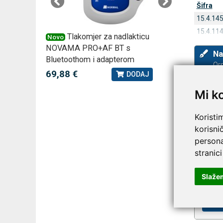
Šifra
15.4.14
15.4.11
 –
Tlakomjer za nadlakticu
VI
Novo
Novo
NOVAMA PRO+AF BT s
tjedna ku
Na
Bluetoothom i adapterom
2,75 €
J
Orm
69,88 €
DODAJ
Mi k
Koristi
korisni
persona
stranici
Slaže
Prija