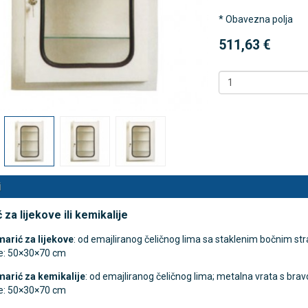
* Obavezna polja
 NB500 profesionalni
Antidekubitalni madrac FOFO
511,63 €
rski inhalator
HF6002 s valjkastim zračnim
komorama i kompresorom |
€
DODAJ
Kvantum-tim
494 Narudžbe
150,36 €
15 Recenzija
DODAJ
546 Narudžbi
i
za lijekove ili kemikalije
marić za lijekove
: od emajliranog čeličnog lima sa staklenim bočnim str
e: 50×30×70 cm
marić za kemikalije
: od emajliranog čeličnog lima; metalna vrata s brav
e: 50×30×70 cm