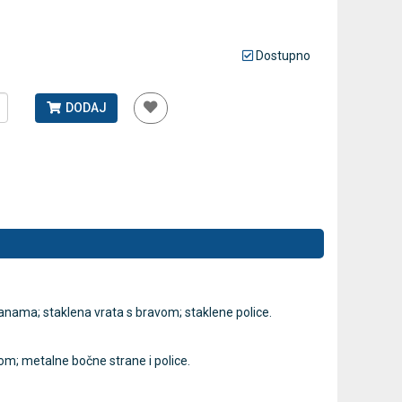
Antidekubitalni madrac FOFO
Dostupno
Rossmax GB
HF6001 s kompresorom | Kvantum-
tlakomjer 
tim
41,00 €
DODAJ
75,60 €
DODAJ
770 Narudžbi
2 Recenzije
anama; staklena vrata s bravom; staklene police.
om; metalne bočne strane i police.