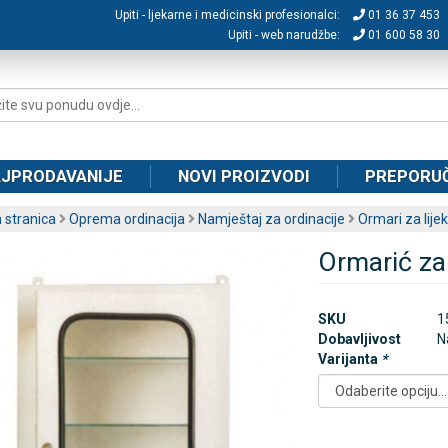
Upiti - ljekarne i medicinski profesionalci:
01 36 37 453
Upiti - web narudžbe:
01 600 58 30
JPRODAVANIJE
NOVI PROIZVODI
PREPORU
 stranica
Oprema ordinacija
Namještaj za ordinacije
Ormari za lije
Ormarić za 
SKU
1
Dobavljivost
N
Varijanta
*