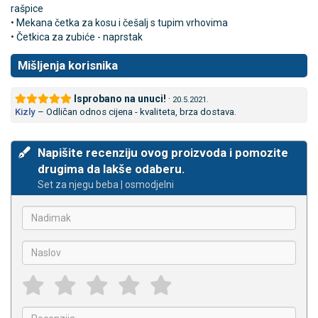
rašpice
• Mekana četka za kosu i češalj s tupim vrhovima
• Četkica za zubiće - naprstak
Mišljenja korisnika
Isprobano na unuci!
·
20.5.2021.
Kizly
–
Odličan odnos cijena - kvaliteta, brza dostava.
Napišite recenziju ovog proizvoda i pomozite
drugima da lakše odaberu.
Set za njegu beba | osmodjelni